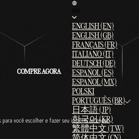
BR
ENGLISH (EN)
ENGLISH (GB)
FRANÇAIS (FR)
ITALIANO (IT)
DEUTSCH (DE)
COMPRE AGORA
ESPAÑOL (ES)
ESPAÑOL (MX)
POLSKI
PORTUGUÊS (BR)
日本語 (JP)
한국어 (KR)
s para você escolher e fazer seu império ascender.
繁體中文 (TW)
简体中文 (CN)