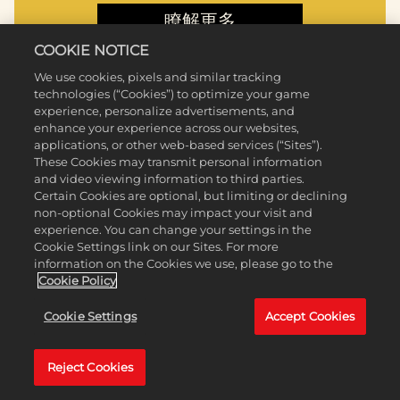
瞭解更多
COOKIE NOTICE
We use cookies, pixels and similar tracking
technologies (“Cookies”) to optimize your game
experience, personalize advertisements, and
enhance your experience across our websites,
applications, or other web-based services (“Sites”).
These Cookies may transmit personal information
and video viewing information to third parties.
Certain Cookies are optional, but limiting or declining
non-optional Cookies may impact your visit and
experience. You can change your settings in the
Cookie Settings link on our Sites. For more
information on the Cookies we use, please go to the
Cookie Policy
法蘭西帝國
Cookie Settings
Accept Cookies
瞭解更多
Reject Cookies