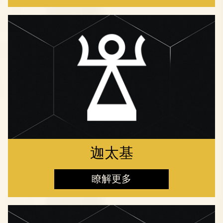
迦太基
瞭解更多