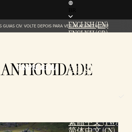
BR
ENGLISH (EN)
GUIAS CIV. VOLTE DEPOIS PARA VER AS ATUALIZAÇÕES!
ENGLISH (GB)
FRANÇAIS (FR)
ITALIANO (IT)
DEUTSCH (DE)
 ANTIGUIDADE
COMPRE AGORA
ESPAÑOL (ES)
ESPAÑOL (MX)
POLSKI (PL)
PORTUGUÊS (BR)
日本語 (JP)
한국어 (KR)
繁體中文 (TW)
简体中文 (CN)