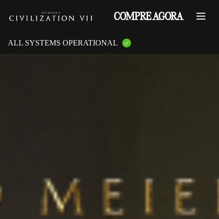
COMPRE AGORA
ALL SYSTEMS OPERATIONAL
GAME PLATFORMS:
PlayStation Services
XBOX Live
Steam Servers
Nintendo
Epic Games
GAME FEATURES:
Online Multiplayer
LAN Multiplayer
Cross-Play
Cross-Saves
Entitlements
Mementos
Friend Invites