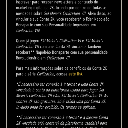
inscrever para receber newsletters e conteúdo de
marketing digital da 2K, ficando por dentro de todas as
novidades sobre
Sid Meier’s Civilization VII
! Além disso, ao
vincular a sua Conta 2K, você receberá* o líder Napoleão
Bonaparte com sua Personalidade Imperador em
Civilization VII
!
Quem já jogou
Sid Meier's Civilization VI
e
Sid Meier's
Civilization VII
com uma Conta 2K vinculada também
receberá** Napoleão Bonaparte com sua personalidade
Revolucionário em
Civilization VII
!
Para mais informações sobre os benefícios da Conta 2K
para a série
Civilization
, acesse
este link
.
*É necessário ter conexão à internet e uma Conta 2K
vinculada à conta da plataforma usada para jogar Sid
Meier's Civilization VII e/ou Sid Meier's Civilization VI. As
Contas 2K são gratuitas. Só é válida uma por Conta 2K.
Inválido onde for proibido. Os termos se aplicam.
**É necessário ter conexão à internet e a mesma Conta
2K vinculada à(s) conta(s) da plataforma usada(s) para