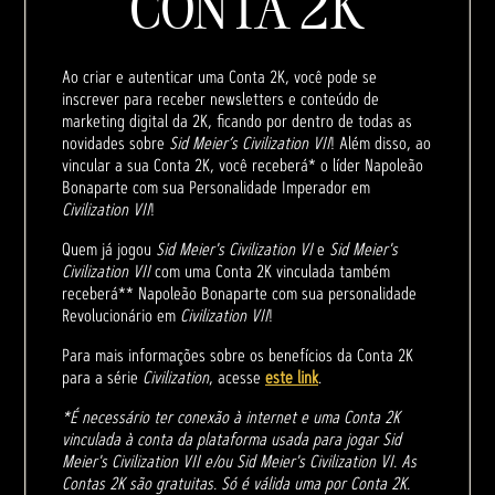
CONTA 2K
Ao criar e autenticar uma Conta 2K, você pode se
inscrever para receber newsletters e conteúdo de
marketing digital da 2K, ficando por dentro de todas as
novidades sobre
Sid Meier’s Civilization VII
! Além disso, ao
vincular a sua Conta 2K, você receberá* o líder Napoleão
Bonaparte com sua Personalidade Imperador em
Civilization VII
!
Quem já jogou
Sid Meier's Civilization VI
e
Sid Meier's
Civilization VII
com uma Conta 2K vinculada também
receberá** Napoleão Bonaparte com sua personalidade
Revolucionário em
Civilization VII
!
Para mais informações sobre os benefícios da Conta 2K
para a série
Civilization
, acesse
este link
.
*É necessário ter conexão à internet e uma Conta 2K
vinculada à conta da plataforma usada para jogar Sid
Meier's Civilization VII e/ou Sid Meier's Civilization VI. As
Contas 2K são gratuitas. Só é válida uma por Conta 2K.