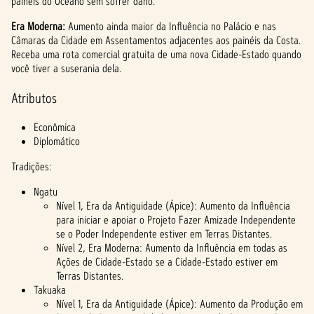
painéis do Oceano sem sofrer dano.
com
a
Era Moderna:
Aumento ainda maior da Influência no Palácio e nas
políti
Câmaras da Cidade em Assentamentos adjacentes aos painéis da Costa.
ca de
Receba uma rota comercial gratuita de uma nova Cidade-Estado quando
priva
você tiver a suserania dela.
cidad
Atributos
e do
YouTu
Econômica
be
e
Diplomático
com
a
Tradições:
trans
Ngatu
ferên
cia
Nível 1, Era da Antiguidade (Ápice): Aumento da Influência
de
para iniciar e apoiar o Projeto Fazer Amizade Independente
dado
se o Poder Independente estiver em Terras Distantes.
s
Nível 2, Era Moderna: Aumento da Influência em todas as
para
Ações de Cidade-Estado se a Cidade-Estado estiver em
os
Terras Distantes.
Takuaka
servi
dores
Nível 1, Era da Antiguidade (Ápice): Aumento da Produção em