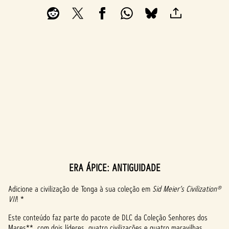
ERA ÁPICE: ANTIGUIDADE
A
c
Adicione a civilização de Tonga à sua coleção em
Sid Meier’s Civilization®
VII
! *
c
Este conteúdo faz parte do pacote de DLC da Coleção Senhores dos
e
Mares**, com dois líderes, quatro civilizações e quatro maravilhas.