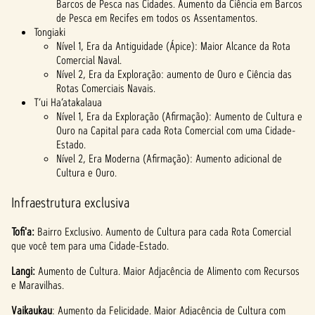
do
Barcos de Pesca nas Cidades. Aumento da Ciência em Barcos
Googl
de Pesca em Recifes em todos os Assentamentos.
Tongiaki
e.
Nível 1, Era da Antiguidade (Ápice): Maior Alcance da Rota
Comercial Naval.
Nível 2, Era da Exploração: aumento de Ouro e Ciência das
Rotas Comerciais Navais.
T’ui Ha’atakalaua
Nível 1, Era da Exploração (Afirmação): Aumento de Cultura e
Ouro na Capital para cada Rota Comercial com uma Cidade-
Estado.
Nível 2, Era Moderna (Afirmação): Aumento adicional de
Cultura e Ouro.
Infraestrutura exclusiva
Tofi'a:
Bairro Exclusivo. Aumento de Cultura para cada Rota Comercial
que você tem para uma Cidade-Estado.
Langi:
Aumento de Cultura. Maior Adjacência de Alimento com Recursos
e Maravilhas.
Vaikaukau
: Aumento da Felicidade. Maior Adjacência de Cultura com