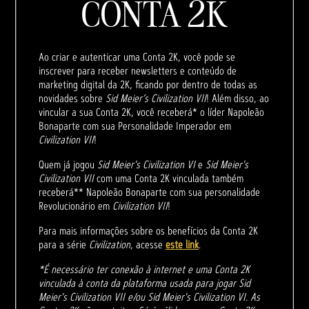
CONTA 2K
Ao criar e autenticar uma Conta 2K, você pode se
inscrever para receber newsletters e conteúdo de
marketing digital da 2K, ficando por dentro de todas as
novidades sobre
Sid Meier’s Civilization VII
! Além disso, ao
vincular a sua Conta 2K, você receberá* o líder Napoleão
Bonaparte com sua Personalidade Imperador em
Civilization VII
!
Quem já jogou
Sid Meier's Civilization VI
e
Sid Meier's
Civilization VII
com uma Conta 2K vinculada também
receberá** Napoleão Bonaparte com sua personalidade
Revolucionário em
Civilization VII
!
Para mais informações sobre os benefícios da Conta 2K
para a série
Civilization
, acesse
este link
.
*É necessário ter conexão à internet e uma Conta 2K
vinculada à conta da plataforma usada para jogar Sid
Meier's Civilization VII e/ou Sid Meier's Civilization VI. As