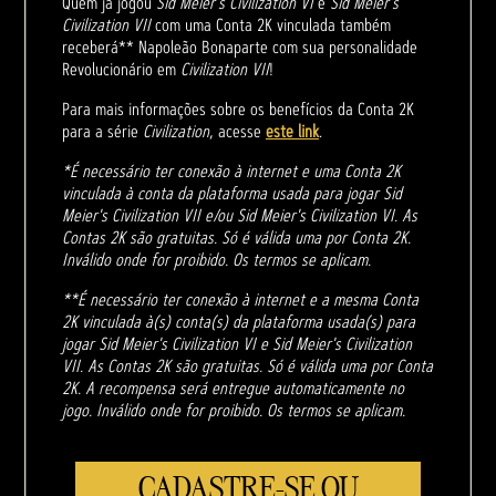
Quem já jogou
Sid Meier's Civilization VI
e
Sid Meier's
Civilization VII
com uma Conta 2K vinculada também
receberá** Napoleão Bonaparte com sua personalidade
Revolucionário em
Civilization VII
!
Para mais informações sobre os benefícios da Conta 2K
para a série
Civilization
, acesse
este link
.
*É necessário ter conexão à internet e uma Conta 2K
vinculada à conta da plataforma usada para jogar Sid
Meier's Civilization VII e/ou Sid Meier's Civilization VI. As
Contas 2K são gratuitas. Só é válida uma por Conta 2K.
Inválido onde for proibido. Os termos se aplicam.
**É necessário ter conexão à internet e a mesma Conta
2K vinculada à(s) conta(s) da plataforma usada(s) para
jogar Sid Meier's Civilization VI e Sid Meier's Civilization
VII. As Contas 2K são gratuitas. Só é válida uma por Conta
2K. A recompensa será entregue automaticamente no
jogo. Inválido onde for proibido. Os termos se aplicam.
CADASTRE-SE OU