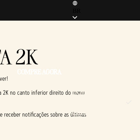
BR
ENGLISH (EN)
ENGLISH (GB)
FRANÇAIS (FR)
A 2K
ITALIANO (IT)
DEUTSCH (DE)
COMPRE AGORA
ESPAÑOL (ES)
ver!
ESPAÑOL (MX)
POLSKI (PL)
a 2K no canto inferior direito do menu
PORTUGUÊS (BR)
日本語 (JP)
e receber notificações sobre as últimas
한국어 (KR)
繁體中文 (TW)
简体中文 (CN)