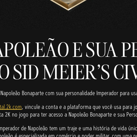
POLEÃO E SUA 
SID MEIER'S CIV
der Napoleão Bonaparte com sua personalidade Imperador para u
tal.2k.com
, vincule a conta e a plataforma que você usa para 
nta 2K no jogo para ter acesso a Napoleão Bonaparte e sua Pers
Imperador de Napoleão tem um traje e uma história de vida úni
poleão é especializada em comércio e poder militar, com uma n