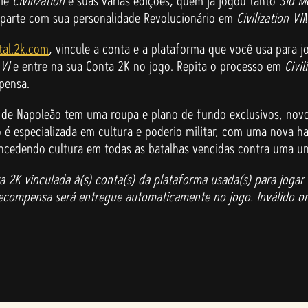
rie
Civilization
e suas várias edições, quem já jogou tanto
Sid Me
parte com sua personalidade Revolucionário em
Civilization VII
!
tal.2k.com
, vincule a conta e a plataforma que você usa para 
 VI
e entre na sua Conta 2K no jogo. Repita o processo em
Civil
pensa.
o de Napoleão tem uma roupa e plano de fundo exclusivos, nov
 é especializada em cultura e poderio militar, com uma nova ha
ncedendo cultura em todas as batalhas vencidas contra uma u
K vinculada à(s) conta(s) da plataforma usada(s) para jogar Sid 
recompensa será entregue automaticamente no jogo. Inválido on