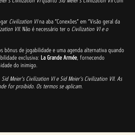
ier's Civilization VI
quanto
Sid Meier's Civilization VII
com
jogar
Civilization VI
na aba “Conexões” em “Visão geral da
ization VII
. Não é necessário ter o
Civilization VI e o
os bônus de jogabilidade e uma agenda alternativa quando
bilidade exclusiva:
La Grande Armée
, fornecendo
nidade do inimigo.
Meier's Civilization VI e Sid Meier's Civilization VII. As
de for proibido. Os termos se aplicam.