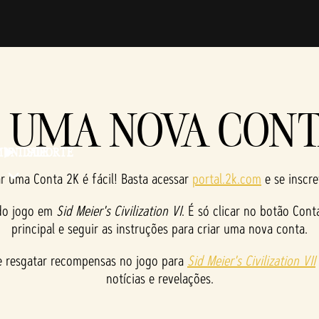
E UMA NOVA CONT
UNIDADE
SUPORTE
ar uma Conta 2K é fácil! Basta acessar
portal.2k.com
e se inscre
 do jogo em
Sid Meier's Civilization VI
. É só clicar no botão Cont
principal e seguir as instruções para criar uma nova conta.
e resgatar recompensas no jogo para
Sid Meier's Civilization VII
notícias e revelações.