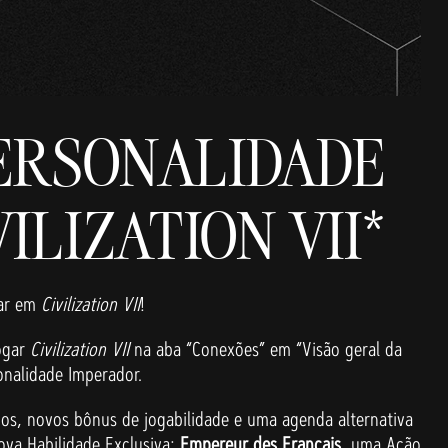
PERSONALIDADE
ILIZATION VII*
sar em
Civilization VII
!
jogar
Civilization VII
na aba “Conexões” em “Visão geral da
onalidade Imperador.
cos, novos bônus de jogabilidade e uma agenda alternativa
ova Habilidade Exclusiva:
Empereur des Français
, uma Ação