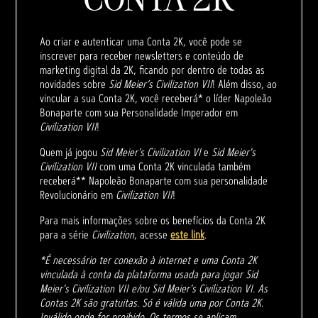
Ao criar e autenticar uma Conta 2K, você pode se
inscrever para receber newsletters e conteúdo de
marketing digital da 2K, ficando por dentro de todas as
novidades sobre
Sid Meier’s Civilization VII
! Além disso, ao
vincular a sua Conta 2K, você receberá* o líder Napoleão
Bonaparte com sua Personalidade Imperador em
Civilization VII
!
Quem já jogou
Sid Meier's Civilization VI
e
Sid Meier's
Civilization VII
com uma Conta 2K vinculada também
receberá** Napoleão Bonaparte com sua personalidade
Revolucionário em
Civilization VII
!
Para mais informações sobre os benefícios da Conta 2K
para a série
Civilization
, acesse
este link
.
*É necessário ter conexão à internet e uma Conta 2K
vinculada à conta da plataforma usada para jogar Sid
Meier's Civilization VII e/ou Sid Meier's Civilization VI. As
Contas 2K são gratuitas. Só é válida uma por Conta 2K.
Inválido onde for proibido. Os termos se aplicam.