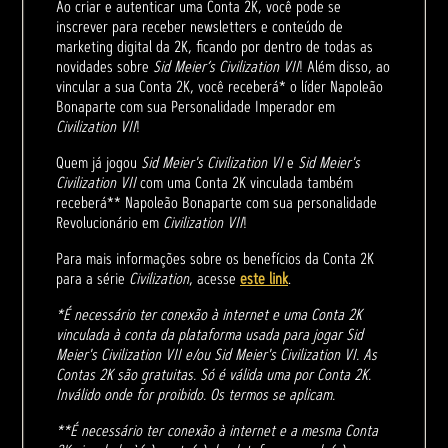
Ao criar e autenticar uma Conta 2K, você pode se
inscrever para receber newsletters e conteúdo de
marketing digital da 2K, ficando por dentro de todas as
novidades sobre
Sid Meier’s Civilization VII
! Além disso, ao
vincular a sua Conta 2K, você receberá* o líder Napoleão
Bonaparte com sua Personalidade Imperador em
Civilization VII
!
Quem já jogou
Sid Meier's Civilization VI
e
Sid Meier's
Civilization VII
com uma Conta 2K vinculada também
receberá** Napoleão Bonaparte com sua personalidade
Revolucionário em
Civilization VII
!
Para mais informações sobre os benefícios da Conta 2K
para a série
Civilization
, acesse
este link
.
*É necessário ter conexão à internet e uma Conta 2K
vinculada à conta da plataforma usada para jogar Sid
Meier's Civilization VII e/ou Sid Meier's Civilization VI. As
Contas 2K são gratuitas. Só é válida uma por Conta 2K.
Inválido onde for proibido. Os termos se aplicam.
**É necessário ter conexão à internet e a mesma Conta