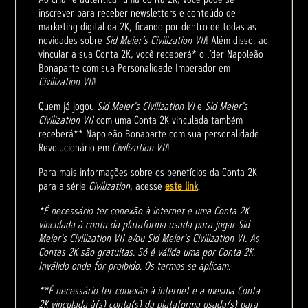
inscrever para receber newsletters e conteúdo de
marketing digital da 2K, ficando por dentro de todas as
novidades sobre
Sid Meier’s Civilization VII
! Além disso, ao
vincular a sua Conta 2K, você receberá* o líder Napoleão
Bonaparte com sua Personalidade Imperador em
Civilization VII
!
Quem já jogou
Sid Meier's Civilization VI
e
Sid Meier's
Civilization VII
com uma Conta 2K vinculada também
receberá** Napoleão Bonaparte com sua personalidade
Revolucionário em
Civilization VII
!
Para mais informações sobre os benefícios da Conta 2K
para a série
Civilization
, acesse
este link
.
*É necessário ter conexão à internet e uma Conta 2K
vinculada à conta da plataforma usada para jogar Sid
Meier's Civilization VII e/ou Sid Meier's Civilization VI. As
Contas 2K são gratuitas. Só é válida uma por Conta 2K.
Inválido onde for proibido. Os termos se aplicam.
**É necessário ter conexão à internet e a mesma Conta
2K vinculada à(s) conta(s) da plataforma usada(s) para