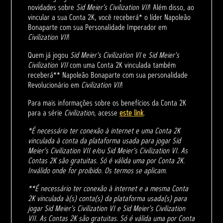
novidades sobre
Sid Meier’s Civilization VII
! Além disso, ao
vincular a sua Conta 2K, você receberá* o líder Napoleão
Bonaparte com sua Personalidade Imperador em
Civilization VII
!
Quem já jogou
Sid Meier's Civilization VI
e
Sid Meier's
Civilization VII
com uma Conta 2K vinculada também
receberá** Napoleão Bonaparte com sua personalidade
Revolucionário em
Civilization VII
!
Para mais informações sobre os benefícios da Conta 2K
para a série
Civilization
, acesse
este link
.
*É necessário ter conexão à internet e uma Conta 2K
vinculada à conta da plataforma usada para jogar Sid
Meier's Civilization VII e/ou Sid Meier's Civilization VI. As
Contas 2K são gratuitas. Só é válida uma por Conta 2K.
Inválido onde for proibido. Os termos se aplicam.
**É necessário ter conexão à internet e a mesma Conta
2K vinculada à(s) conta(s) da plataforma usada(s) para
jogar Sid Meier's Civilization VI e Sid Meier's Civilization
VII. As Contas 2K são gratuitas. Só é válida uma por Conta