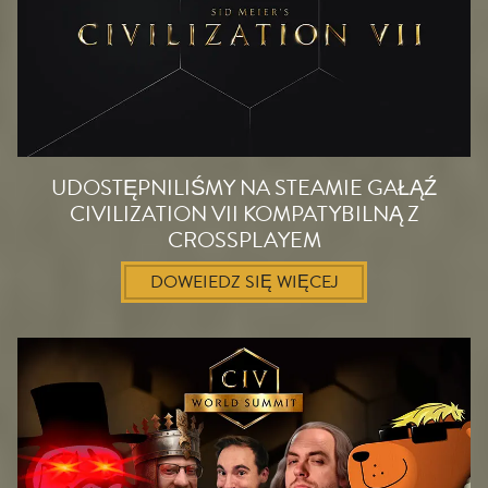
UDOSTĘPNILIŚMY NA STEAMIE GAŁĄŹ
CIVILIZATION VII KOMPATYBILNĄ Z
CROSSPLAYEM
DOWEIEDZ SIĘ WIĘCEJ