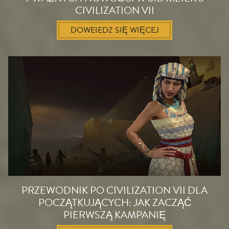
CIVILIZATION VII
DOWEIEDZ SIĘ WIĘCEJ
PRZEWODNIK PO CIVILIZATION VII DLA
POCZĄTKUJĄCYCH: JAK ZACZĄĆ
PIERWSZĄ KAMPANIĘ