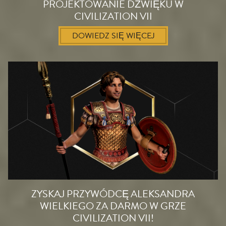
PROJEKTOWANIE DŹWIĘKU W
CIVILIZATION VII
DOWIEDZ SIĘ WIĘCEJ
ZYSKAJ PRZYWÓDCĘ ALEKSANDRA
WIELKIEGO ZA DARMO W GRZE
CIVILIZATION VII!