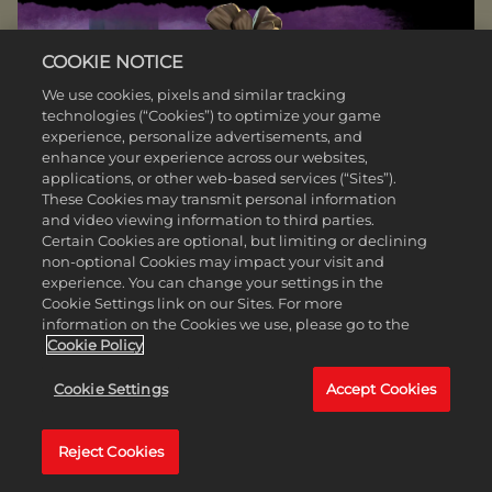
COOKIE NOTICE
We use cookies, pixels and similar tracking
technologies (“Cookies”) to optimize your game
experience, personalize advertisements, and
enhance your experience across our websites,
applications, or other web-based services (“Sites”).
These Cookies may transmit personal information
and video viewing information to third parties.
Certain Cookies are optional, but limiting or declining
non-optional Cookies may impact your visit and
WYZWANIE MIESIĄCA W GRZE CIV VI:
experience. You can change your settings in the
JESZCZE TYLKO JEDNA TURA
Cookie Settings link on our Sites. For more
information on the Cookies we use, please go to the
DOWEIEDZ SIĘ WIĘCEJ
Cookie Policy
Cookie Settings
Accept Cookies
Reject Cookies