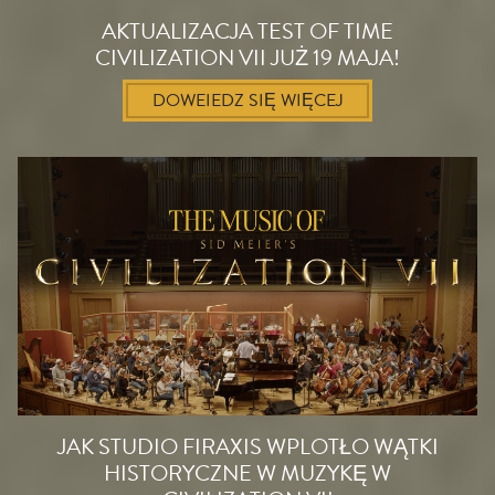
AKTUALIZACJA TEST OF TIME
CIVILIZATION VII JUŻ 19 MAJA!
DOWEIEDZ SIĘ WIĘCEJ
JAK STUDIO FIRAXIS WPLOTŁO WĄTKI
HISTORYCZNE W MUZYKĘ W