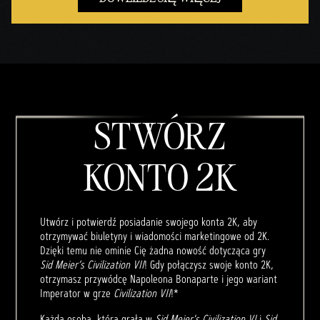
STWÓRZ
KONTO 2K
Utwórz i potwierdź posiadanie swojego konta 2K, aby
otrzymywać biuletyny i wiadomości marketingowe od 2K.
Dzięki temu nie ominie Cię żadna nowość dotycząca gry
Sid Meier’s Civilization VII
! Gdy połączysz swoje konto 2K,
otrzymasz przywódcę Napoleona Bonaparte i jego wariant
Imperator w grze
Civilization VII
!*
Każda osoba, która grała w
Sid Meier's Civilization VI
i
Sid