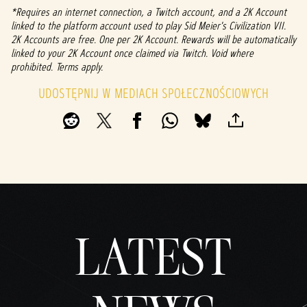
atnoś
*Requires an internet connection, a Twitch account, and a 2K Account
ci
linked to the platform account used to play Sid Meier's Civilization VII.
YouTu
2K Accounts are free. One per 2K Account. Rewards will be automatically
be
i
linked to your 2K Account once claimed via Twitch. Void where
prohibited. Terms apply.
na
przes
UDOSTĘPNIJ W MEDIACH SPOŁECZNOŚCIOWYCH
yłani
e
danyc
h na
serw
ery
Googl
e.
LATEST