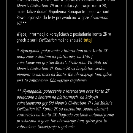
Meier's Civilization VII
oraz połączyła swoje konto 2K,
może także dodać Napoleona Bonaparte i jego wariant
Rewolucjonista do listy przywódców w grze
Civilization
VII
!**
Więcej informacji o korzyściach z posiadania konta 2K w
grach z serii
Civilization
można znaleźć
tutaj
.
* Wymagania: połączenie z Internetem oraz konto 2K
połączone z kontem na platformie, na której
zainstalowano grę Sid Meier's Civilization VII i/lub Sid
Meier's Civilization VI. Konta 2K są bezpłatne. Jeden
element zawartości na konto. Nie obowiązuje tam, gdzie
jest to zabronione. Obowiązuje regulamin.
** Wymagania: połączenie z Internetem oraz konto 2K
połączone z kontem na platformach, na których
zainstalowano gry Sid Meier's Civilization VI i Sid Meier's
Civilization VII. Konta 2K są bezpłatne. Jeden element
zawartości na konto 2K. Nagroda zostanie automatycznie
przekazana w grze. Nie obowiązuje tam, gdzie jest to
zabronione. Obowiązuje regulamin.