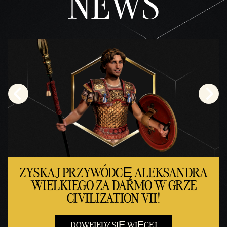
NEWS
ZYSKAJ PRZYWÓDCĘ ALEKSANDRA
WIELKIEGO ZA DARMO W GRZE
CIVILIZATION VII!
DOWEIEDZ SIĘ WIĘCEJ