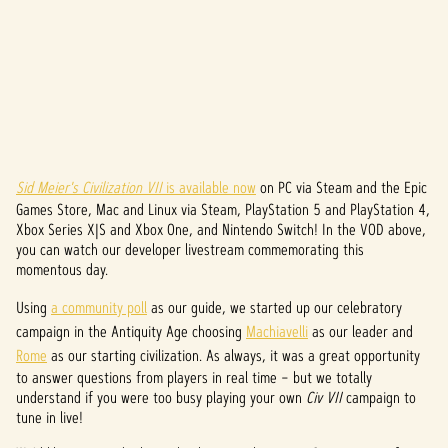
Sid Meier's Civilization VII
is available now
on PC via Steam and the Epic
A
Games Store, Mac and Linux via Steam, PlayStation 5 and PlayStation 4,
c
Xbox Series X|S and Xbox One, and Nintendo Switch! In the VOD above,
you can watch our developer livestream commemorating this
c
momentous day.
e
Using
a community poll
as our guide, we started up our celebratory
campaign in the Antiquity Age choosing
Machiavelli
as our leader and
p
Rome
as our starting civilization. As always, it was a great opportunity
t
to answer questions from players in real time – but we totally
understand if you were too busy playing your own
Civ VII
campaign to
&
tune in live!