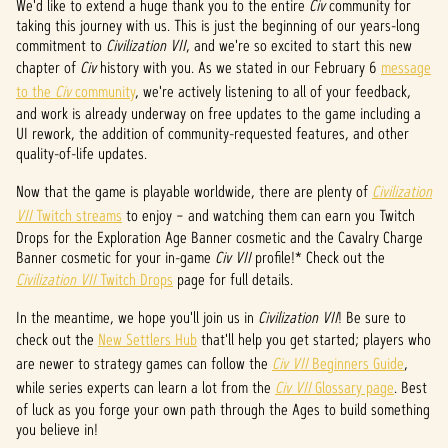
P
We'd like to extend a huge thank you to the entire
Civ
community for
taking this journey with us. This is just the beginning of our years-long
l
commitment to
Civilization VII
, and we're so excited to start this new
chapter of
Civ
history with you. As we stated in our February 6
message
a
to the
Civ
community
, we're actively listening to all of your feedback,
y
and work is already underway on free updates to the game including a
UI rework, the addition of community-requested features, and other
quality-of-life updates.
Klikaj
Now that the game is playable worldwide, there are plenty of
Civilization
ąc
VII
Twitch streams
to enjoy – and watching them can earn you Twitch
przyci
Drops for the Exploration Age Banner cosmetic and the Cavalry Charge
sk
Banner cosmetic for your in-game
„Play”
Civ VII
profile!* Check out the
,
Civilization VII
Twitch Drops
page for full details.
wyraż
In the meantime, we hope you'll join us in
asz
Civilization VII
! Be sure to
zgod
check out the
New Settlers Hub
that'll help you get started; players who
ę na
are newer to strategy games can follow the
Civ VII
Beginners Guide
,
polity
while series experts can learn a lot from the
Civ VII
Glossary page
. Best
kę
of luck as you forge your own path through the Ages to build something
pryw
you believe in!