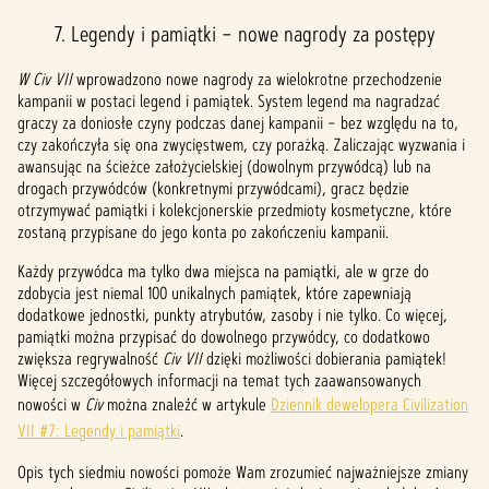
7. Legendy i pamiątki – nowe nagrody za postępy
W Civ VII
wprowadzono nowe nagrody za wielokrotne przechodzenie
kampanii w postaci legend i pamiątek. System legend ma nagradzać
graczy za doniosłe czyny podczas danej kampanii – bez względu na to,
czy zakończyła się ona zwycięstwem, czy porażką. Zaliczając wyzwania i
awansując na ścieżce założycielskiej (dowolnym przywódcą) lub na
drogach przywódców (konkretnymi przywódcami), gracz będzie
otrzymywać pamiątki i kolekcjonerskie przedmioty kosmetyczne, które
zostaną przypisane do jego konta po zakończeniu kampanii.
Każdy przywódca ma tylko dwa miejsca na pamiątki, ale w grze do
zdobycia jest niemal 100 unikalnych pamiątek, które zapewniają
dodatkowe jednostki, punkty atrybutów, zasoby i nie tylko. Co więcej,
pamiątki można przypisać do dowolnego przywódcy, co dodatkowo
zwiększa regrywalność
Civ VII
dzięki możliwości dobierania pamiątek!
Więcej szczegółowych informacji na temat tych zaawansowanych
nowości w
Civ
można znaleźć w artykule
Dziennik dewelopera Civilization
VII #7: Legendy i pamiątki
.
Opis tych siedmiu nowości pomoże Wam zrozumieć najważniejsze zmiany