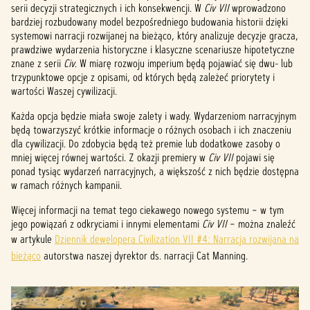
serii decyzji strategicznych i ich konsekwencji. W
Civ VII
wprowadzono
bardziej rozbudowany model bezpośredniego budowania historii dzięki
systemowi narracji rozwijanej na bieżąco, który analizuje decyzje gracza,
prawdziwe wydarzenia historyczne i klasyczne scenariusze hipotetyczne
znane z serii
Civ
. W miarę rozwoju imperium będą pojawiać się dwu- lub
trzypunktowe opcje z opisami, od których będą zależeć priorytety i
wartości Waszej cywilizacji.
Każda opcja będzie miała swoje zalety i wady. Wydarzeniom narracyjnym
będą towarzyszyć krótkie informacje o różnych osobach i ich znaczeniu
dla cywilizacji. Do zdobycia będą też premie lub dodatkowe zasoby o
mniej więcej równej wartości. Z okazji premiery w
Civ VII
pojawi się
ponad tysiąc wydarzeń narracyjnych, a większość z nich będzie dostępna
w ramach różnych kampanii.
Więcej informacji na temat tego ciekawego nowego systemu – w tym
jego powiązań z odkryciami i innymi elementami
Civ VII
– można znaleźć
w artykule
Dziennik dewelopera Civilization VII #4: Narracja rozwijana na
bieżąco
autorstwa naszej dyrektor ds. narracji Cat Manning.