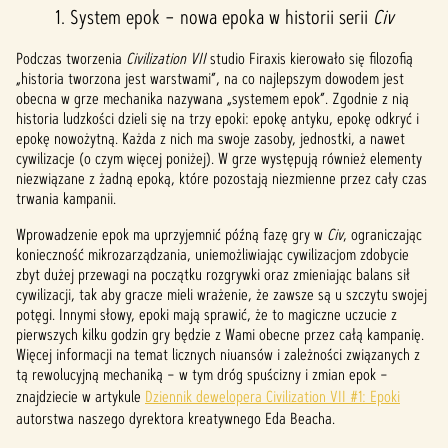
1. System epok – nowa epoka w historii serii
Civ
Podczas tworzenia
Civilization VII
studio Firaxis kierowało się filozofią
„historia tworzona jest warstwami”, na co najlepszym dowodem jest
obecna w grze mechanika nazywana „systemem epok”. Zgodnie z nią
historia ludzkości dzieli się na trzy epoki: epokę antyku, epokę odkryć i
epokę nowożytną. Każda z nich ma swoje zasoby, jednostki, a nawet
cywilizacje (o czym więcej poniżej). W grze występują również elementy
niezwiązane z żadną epoką, które pozostają niezmienne przez cały czas
trwania kampanii.
Wprowadzenie epok ma uprzyjemnić późną fazę gry w
Civ
, ograniczając
konieczność mikrozarządzania, uniemożliwiając cywilizacjom zdobycie
zbyt dużej przewagi na początku rozgrywki oraz zmieniając balans sił
cywilizacji, tak aby gracze mieli wrażenie, że zawsze są u szczytu swojej
potęgi. Innymi słowy, epoki mają sprawić, że to magiczne uczucie z
pierwszych kilku godzin gry będzie z Wami obecne przez całą kampanię.
Więcej informacji na temat licznych niuansów i zależności związanych z
tą rewolucyjną mechaniką – w tym dróg spuścizny i zmian epok –
znajdziecie w artykule
Dziennik dewelopera Civilization VII #1: Epoki
autorstwa naszego dyrektora kreatywnego Eda Beacha.