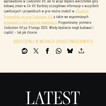
wprowadzone w
Civilization VII
, ale to wciąż dopiero wierzchołek góry
lodowej zmian w
Civ VII
. Bardziej szczegółowe informacje o wszystkich
cywilizacjach i przywódcach w grze można znaleźć w
oficjalnym
Przewodniku po grze Civilization VII
, a także we wspomnianych
artykułach z cyklu Dziennik dewelopera
. Przypominamy: premiera
Civilization VII
już 11 lutego 2025. Wtedy będziecie mogli budować i
rządzić – tak jak chcecie.
UDOSTĘPNIJ W MEDIACH SPOŁECZNOŚCIOWYCH
LATEST