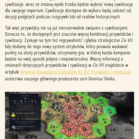
cywilizacje, wraz ze zmianą epoki trzeba będzie wybrać nową cywilizację
dla swojego imperium. Cywilizacje dostępne do wyboru będą zależeć od
decyzji podjętych podczas rozgrywki lub od realiów historycznych.
Tak więc przywódcy nie są już nierozerwalnie związani z cywilizacjami.
Oznacza to, że dostępnych jest znacznie więcej kombinacji przywódców i
cywilizacji. Zyskuje na tym też regrywalność i głębia strategiczna
Civ VII
.
Gdy dodamy do tego nowy system atrybutów, który pozwala wydawać
punkty na atuty przywódców, otrzymamy grę, w której każda kampania
będzie na swój sposób jedyna i niepowtarzalna. Więcej informacji o
zmianach dotyczących przywódców i cywilizacji w
Civ VII
znajdziecie w
artykule
Dziennik dewelopera Civilization VII #2: Przywódcy i cywilizacje
autorstwa naszego głównego producenta serii Dennisa Shirka.