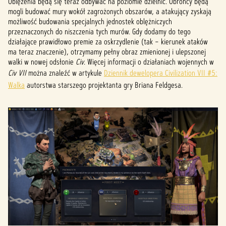
Oblężenia będą się teraz odbywać na poziomie dzielnic. Obrońcy będą
mogli budować mury wokół zagrożonych obszarów, a atakujący zyskają
możliwość budowania specjalnych jednostek oblężniczych
przeznaczonych do niszczenia tych murów. Gdy dodamy do tego
działające prawidłowo premie za oskrzydlenie (tak – kierunek ataków
ma teraz znaczenie), otrzymamy pełny obraz zmienionej i ulepszonej
walki w nowej odsłonie
Civ
. Więcej informacji o działaniach wojennych w
Civ VII
można znaleźć w artykule
Dziennik dewelopera Civilization VII #5:
Walka
autorstwa starszego projektanta gry Briana Feldgesa.