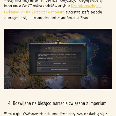
Więcej informacji na temat rozwiązań dotyczących ciągłej ekspansji
imperium w
Civ VII
można znaleźć w artykule
Dziennik dewelopera
Civilization VII #3: Zarządzanie imperium
autorstwa szefa zespołu
zajmującego się funkcjami ekonomicznymi Edwarda Zhanga.
4. Rozwijana na bieżąco narracja związana z imperium
W cyklu gier
Civilization
historie imperiów graczy zwykle składają się z