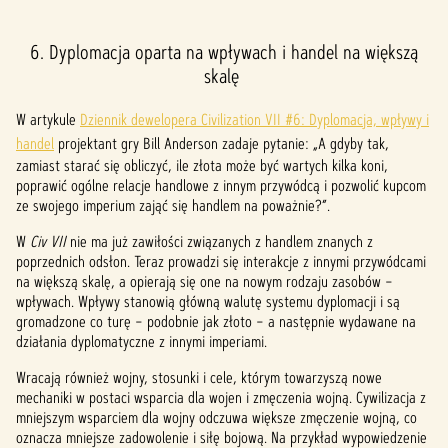
6. Dyplomacja oparta na wpływach i handel na większą
skalę
W artykule
Dziennik dewelopera Civilization VII #6: Dyplomacja, wpływy i
handel
projektant gry Bill Anderson zadaje pytanie: „A gdyby tak,
zamiast starać się obliczyć, ile złota może być wartych kilka koni,
poprawić ogólne relacje handlowe z innym przywódcą i pozwolić kupcom
ze swojego imperium zająć się handlem na poważnie?”.
W
Civ VII
nie ma już zawiłości związanych z handlem znanych z
poprzednich odsłon. Teraz prowadzi się interakcje z innymi przywódcami
na większą skalę, a opierają się one na nowym rodzaju zasobów –
wpływach. Wpływy stanowią główną walutę systemu dyplomacji i są
gromadzone co turę – podobnie jak złoto – a następnie wydawane na
działania dyplomatyczne z innymi imperiami.
Wracają również wojny, stosunki i cele, którym towarzyszą nowe
mechaniki w postaci wsparcia dla wojen i zmęczenia wojną. Cywilizacja z
mniejszym wsparciem dla wojny odczuwa większe zmęczenie wojną, co
oznacza mniejsze zadowolenie i siłę bojową. Na przykład wypowiedzenie