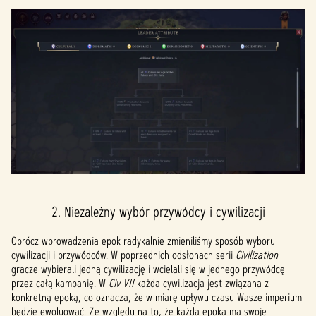
2. Niezależny wybór przywódcy i cywilizacji
Oprócz wprowadzenia epok radykalnie zmieniliśmy sposób wyboru
cywilizacji i przywódców. W poprzednich odsłonach serii
Civilization
gracze wybierali jedną cywilizację i wcielali się w jednego przywódcę
przez całą kampanię. W
Civ VII
każda cywilizacja jest związana z
konkretną epoką, co oznacza, że w miarę upływu czasu Wasze imperium
będzie ewoluować. Ze względu na to, że każda epoka ma swoje