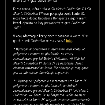
Imperator w grze
Civilization VII
!*
Każda osoba, która grała w
Sid Meier's Civilization VI
i
Sid
Meier's Civilization VII
oraz połączyła swoje konto 2K,
może także dodać Napoleona Bonaparte i jego wariant
Rewolucjonista do listy przywódców w grze
Civilization
VII
!**
Więcej informacji o korzyściach z posiadania konta 2K w
grach z serii
Civilization
można znaleźć
tutaj
.
* Wymagania: połączenie z Internetem oraz konto 2K
połączone z kontem na platformie, na której
zainstalowano grę Sid Meier's Civilization VII i/lub Sid
Meier's Civilization VI. Konta 2K są bezpłatne. Jeden
element zawartości na konto. Nie obowiązuje tam, gdzie
jest to zabronione. Obowiązuje regulamin.
** Wymagania: połączenie z Internetem oraz konto 2K
połączone z kontem na platformach, na których
zainstalowano gry Sid Meier's Civilization VI i Sid Meier's
Civilization VII. Konta 2K są bezpłatne. Jeden element
zawartości na konto 2K. Nagroda zostanie automatycznie
przekazana w grze. Nie obowiązuje tam, gdzie jest to