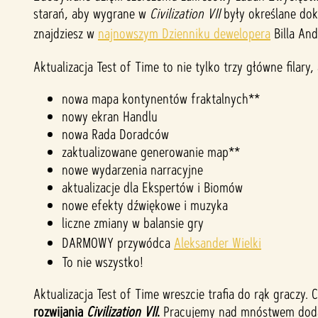
starań, aby wygrane w
”,
Civilization VII
były określane dok
wyra
znajdziesz w
najnowszym Dzienniku dewelopera
Billa And
żasz
Aktualizacja Test of Time to nie tylko trzy główne filary,
zgod
ę na
nowa mapa kontynentów fraktalnych**
polit
nowy ekran Handlu
ykę
nowa Rada Doradców
pryw
zaktualizowane generowanie map**
atno
nowe wydarzenia narracyjne
aktualizacje dla Ekspertów i Biomów
ści
nowe efekty dźwiękowe i muzyka
YouT
liczne zmiany w balansie gry
ube
i
DARMOWY przywódca
Aleksander Wielki
na
To nie wszystko!
przes
yłani
Aktualizacja Test of Time wreszcie trafia do rąk graczy
e
rozwijania
Civilization VII
.
Pracujemy nad mnóstwem doda