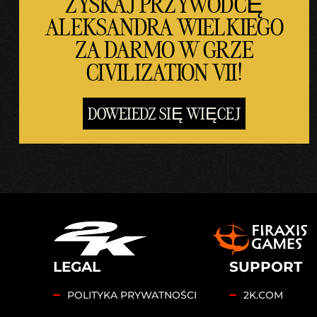
ZYSKAJ PRZYWÓDCĘ
ALEKSANDRA WIELKIEGO
ZA DARMO W GRZE
CIVILIZATION VII!
DOWEIEDZ SIĘ WIĘCEJ
LEGAL
SUPPORT
POLITYKA PRYWATNOŚCI
2K.COM