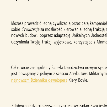
t
&
Możesz prowadzić jedną cywilizacją przez całą kampanię!
P
sobie
Cywilizacje
za możliwość kierowania jedną frakcją 
nowych budowli poprzez adaptację Unikalnych Jednostek 
l
uczynienia Twojej frakcji wyjątkową, korzystając z Afirm
a
y
Całkowicie zastąpiliśmy Ścieżki Dziedzictwa nowym sys
jest powiązany z jednym z sześciu Atrybutów: Militarn
najnowszm Dzienniku dewelopera
Kiery Boyle.
Klikaj
ąc
przy
cisk
Zdobywane dzięki szerszemu zakresowy zadań Zwycięstwa
„Play