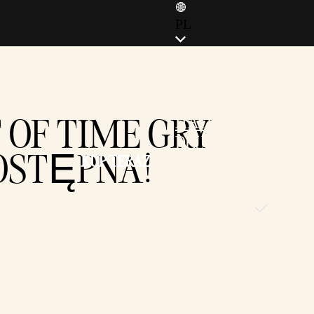
PL
ENGLISH (EN)
ENGLISH (GB)
FRANÇAIS (FR)
 OF TIME GRY
ITALIANO (IT)
DEUTSCH (DE)
DOSTĘPNA!
KUP TERAZ
ESPAÑOL (ES)
ESPAÑOL (MX)
POLSKI (PL)
PORTUGUÊS (BR)
日本語 (JP)
한국어 (KR)
繁體中文 (TW)
简体中文 (CN)