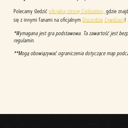
dany
ch
Polecamy śledzić
oficjalną stronę Civilization,
gdzie znaj
na
się z innymi fanami na oficjalnym
Discordzie
Cywilizacji
!
serw
ery
*Wymagana jest gra podstawowa. Ta zawartość jest bezpła
Goog
regulamin.
le.
**Mogą obowiązywać ograniczenia dotyczące map podcza