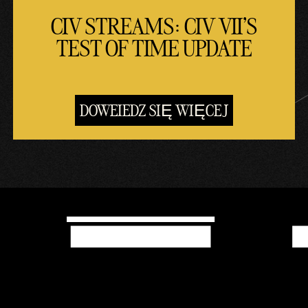
CIV STREAMS: CIV VII'S
TEST OF TIME UPDATE
DOWEIEDZ SIĘ WIĘCEJ