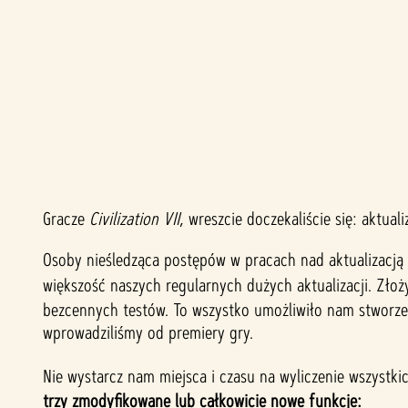
Gracze
Civilization VII
, wreszcie doczekaliście się: aktual
A
Osoby nieśledząca postępów w pracach nad aktualizacją i
c
większość naszych regularnych dużych aktualizacji. Zło
c
bezcennych testów. To wszystko umożliwiło nam stworzeni
wprowadziliśmy od premiery gry.
e
Nie wystarcz nam miejsca i czasu na wyliczenie wszystk
p
trzy zmodyfikowane lub całkowicie nowe funkcje: