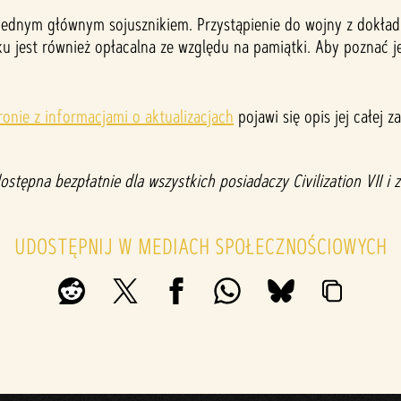
ę z jednym głównym sojusznikiem. Przystąpienie do wojny z dok
ku jest również opłacalna ze względu na pamiątki. Aby poznać j
ronie z informacjami o aktualizacjach
pojawi się opis jej całej z
stępna bezpłatnie dla wszystkich posiadaczy Civilization VII i
UDOSTĘPNIJ W MEDIACH SPOŁECZNOŚCIOWYCH