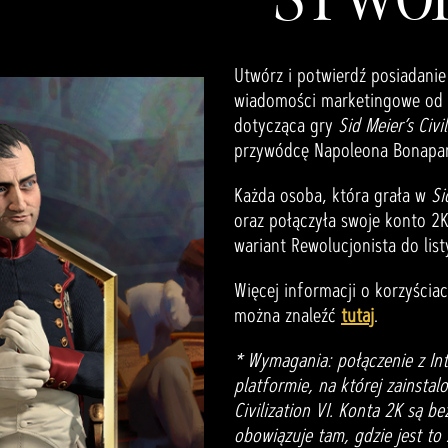
Utwórz i potwierdź posiadanie
wiadomości marketingowe od 2
dotycząca gry
Sid Meier’s Civil
przywódcę Napoleona Bonapart
Każda osoba, która grała w
Si
oraz połączyła swoje konto 2
wariant Rewolucjonista do li
Więcej informacji o korzyścia
można znaleźć
tutaj
.
* Wymagania: połączenie z In
platformie, na której zainstalo
Civilization VI. Konta 2K są b
obowiązuje tam, gdzie jest to