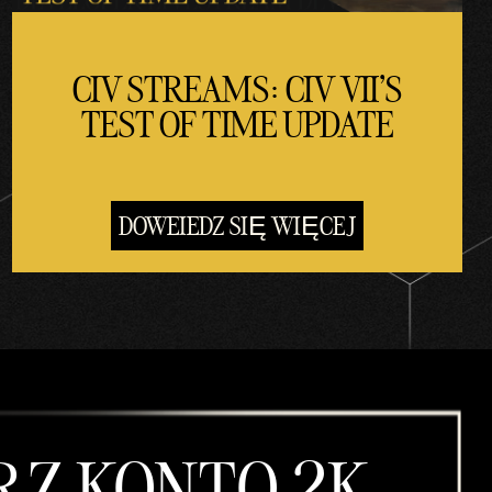
CIV STREAMS: CIV VII'S
TEST OF TIME UPDATE
DOWEIEDZ SIĘ WIĘCEJ
Z KONTO 2K