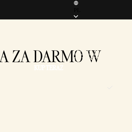
PL
ENGLISH (EN)
ENGLISH (GB)
FRANÇAIS (FR)
A ZA DARMO W
ITALIANO (IT)
DEUTSCH (DE)
KUP TERAZ
ESPAÑOL (ES)
ESPAÑOL (MX)
POLSKI (PL)
PORTUGUÊS (BR)
日本語 (JP)
한국어 (KR)
繁體中文 (TW)
简体中文 (CN)