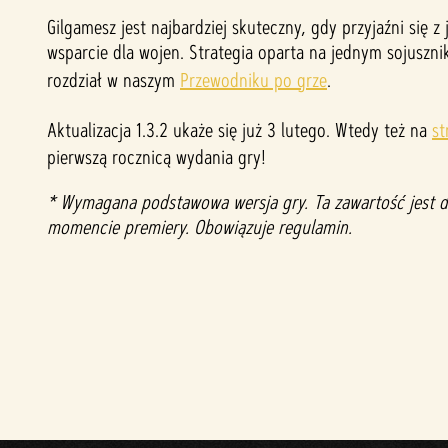
p
Gilgamesz jest najbardziej skuteczny, gdy przyjaźni si
wsparcie dla wojen. Strategia oparta na jednym sojuszni
t
rozdział w naszym
Przewodniku po grze
.
&
Aktualizacja 1.3.2 ukaże się już 3 lutego. Wtedy też na
st
pierwszą rocznicą wydania gry!
P
* Wymagana podstawowa wersja gry. Ta zawartość jest do
l
momencie premiery. Obowiązuje regulamin.
a
y
Klikaj
ąc
przy