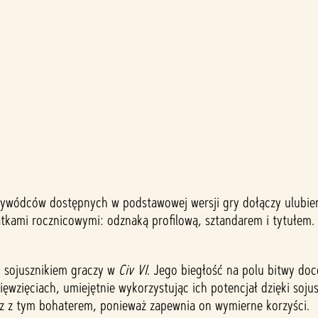
ywódców dostępnych w podstawowej wersji gry dołączy ulubien
kami rocznicowymi: odznaką profilową, sztandarem i tytułem. 
m sojusznikiem graczy w
Civ VI
. Jego biegłość na polu bitwy doc
sięwzięciach, umiejętnie wykorzystując ich potencjał dzięki so
usz z tym bohaterem, ponieważ zapewnia on wymierne korzyści.