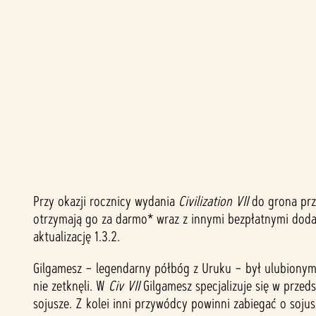
Przy okazji rocznicy wydania
Civilization VII
do grona prz
A
otrzymają go za darmo* wraz z innymi bezpłatnymi dodat
c
aktualizację 1.3.2.
Gilgamesz – legendarny półbóg z Uruku – był ulubiony
c
nie zetknęli. W
Civ VII
Gilgamesz specjalizuje się w przed
e
sojusze. Z kolei inni przywódcy powinni zabiegać o soj