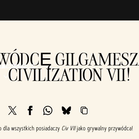
YWÓDCĘ GILGAMESZ
OŁECZNOŚĆ
WSPARCIE
CIVILIZATION VII!
o dla wszystkich posiadaczy
Civ VII
jako grywalny przywódca!