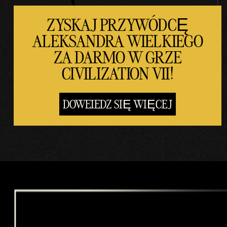
yłani
e
ZYSKAJ PRZYWÓDCĘ
dany
ALEKSANDRA WIELKIEGO
ch
na
ZA DARMO W GRZE
serw
CIVILIZATION VII!
ery
Goog
le.
DOWEIEDZ SIĘ WIĘCEJ