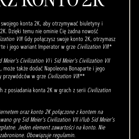
 swojego konta 2K, aby otrzymywać biuletyny i
K. Dzięki temu nie ominie Cię żadna nowość
ization VII
! Gdy połączysz swoje konto 2K, otrzymasz
e i jego wariant Imperator w grze
Civilization VII
!*
d Meier's Civilization VI
i
Sid Meier's Civilization VII
K, może także dodać Napoleona Bonaparte i jego
sty przywódców w grze
Civilization VII
!**
ch z posiadania konta 2K w grach z serii
Civilization
ternetem oraz konto 2K połączone z kontem na
wano grę Sid Meier's Civilization VII i/lub Sid Meier's
ezpłatne. Jeden element zawartości na konto. Nie
 zabronione. Obowiązuje regulamin.