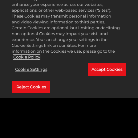
jako pierwsza zbudować statek kosmiczny i dotrzeć do Alfa
enhance your experience across our websites,
Centauri lub przejąć stolice wszystkich pozostałych cywilizacji,
applications, or other web-based services (“Sites”).
zbudować Bank Światowy, wcześniej zdobywając 20 000 sztuk
These Cookies may transmit personal information
złota albo zbudować Organizację Narodów Zjednoczonych po
and video viewing information to third parties.
ukończeniu łącznie 20 wydarzeń kulturalnych.
Certain Cookies are optional, but limiting or declining
non-optional Cookies may impact your visit and
Bez względu na wybrany typ zwycięstwa zadanie gracza polega na
experience. You can change your settings in the
eksploracji i przemierzaniu świata w poszukiwaniu dawno
Cookie Settings link on our Sites. For more
zaginionych reliktów, rywalizowaniu z innymi cywilizacjami,
information on the Cookies we use, please go to the
Cookie Policy
opracowywaniu nowych technologii, walce z barbarzyńcami itp.
Cookie Settings
Accept Cookies
Reject Cookies
GALERIA