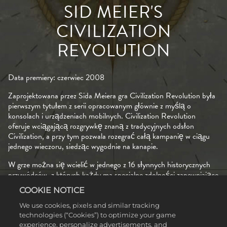
SID MEIER'S
CIVILIZATION
REVOLUTION
Data premiery: czerwiec 2008
Zaprojektowana przez Sida Meiera gra Civilization Revolution była
pierwszym tytułem z serii opracowanym głównie z myślą o
konsolach i urządzeniach mobilnych. Civilization Revolution
oferuje wciągającą rozgrywkę znaną z tradycyjnych odsłon
Civilization, a przy tym pozwala rozegrać całą kampanię w ciągu
jednego wieczoru, siedząc wygodnie na kanapie.
W grze można się wcielić w jednego z 16 słynnych historycznych
przywódców, z których każdy ma specjalne zdolności zapewniające
wyjątkowe korzyści w każdej epoce gry. Gracze prowadzą swoje
COOKIE NOTICE
cywilizacje od początku spisanej historii, czyli od 4000 r. p.n.e., aż
do roku 2100 – tak jak w oryginalnej grze Civilization.
We use cookies, pixels and similar tracking
technologies (“Cookies”) to optimize your game
Aby odnieść zwycięstwo w Civilization Revolution, cywilizacja musi
experience, personalize advertisements, and