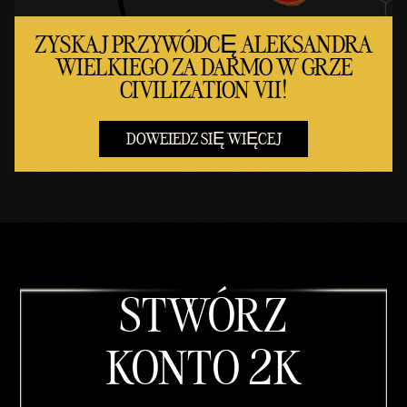
ZYSKAJ PRZYWÓDCĘ ALEKSANDRA
WIELKIEGO ZA DARMO W GRZE
CIVILIZATION VII!
DOWEIEDZ SIĘ WIĘCEJ
STWÓRZ
KONTO 2K