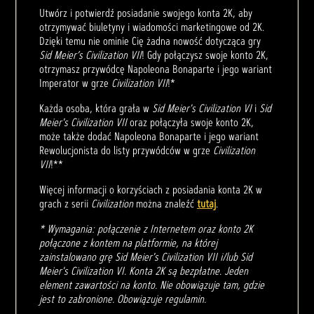
Utwórz i potwierdź posiadanie swojego konta 2K, aby
otrzymywać biuletyny i wiadomości marketingowe od 2K.
Dzięki temu nie ominie Cię żadna nowość dotycząca gry
Sid Meier’s Civilization VII
! Gdy połączysz swoje konto 2K,
otrzymasz przywódcę Napoleona Bonaparte i jego wariant
Imperator w grze
Civilization VII
!*
Każda osoba, która grała w
Sid Meier's Civilization VI
i
Sid
Meier's Civilization VII
oraz połączyła swoje konto 2K,
może także dodać Napoleona Bonaparte i jego wariant
Rewolucjonista do listy przywódców w grze
Civilization
VII
!**
Więcej informacji o korzyściach z posiadania konta 2K w
grach z serii
Civilization
można znaleźć
tutaj
.
* Wymagania: połączenie z Internetem oraz konto 2K
połączone z kontem na platformie, na której
zainstalowano grę Sid Meier's Civilization VII i/lub Sid
Meier's Civilization VI. Konta 2K są bezpłatne. Jeden
element zawartości na konto. Nie obowiązuje tam, gdzie
jest to zabronione. Obowiązuje regulamin.