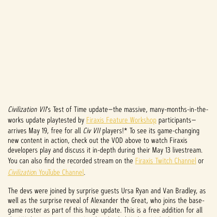
Civilization VII
's Test of Time update—the massive, many-months-in-the-
A
works update playtested by
Firaxis Feature Workshop
participants—
c
arrives May 19, free for all
Civ VII
players!* To see its game-changing
new content in action, check out the VOD above to watch Firaxis
c
developers play and discuss it in-depth during their May 13 livestream.
You can also find the recorded stream on the
Firaxis Twitch Channel
or
e
Civilizatio
n YouTube Channel
.
p
The devs were joined by surprise guests Ursa Ryan and Van Bradley, as
t
well as the surprise reveal of Alexander the Great, who joins the base-
game roster as part of this huge update. This is a free addition for all