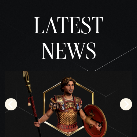
pryw
atnoś
LATEST
ci
YouTu
be
i
NEWS
na
przes
yłani
e
danyc
h na
serw
ery
Googl
e.