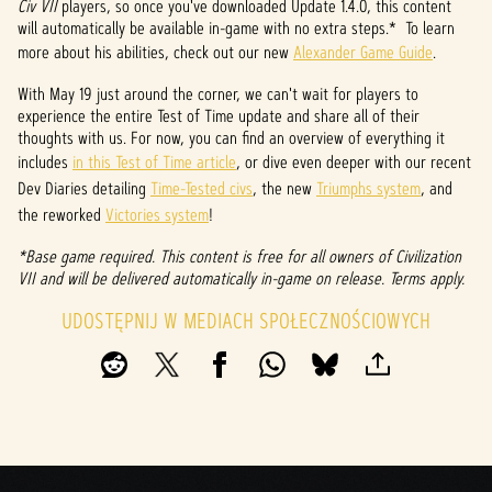
&
Civ VII
players, so once you've downloaded Update 1.4.0, this content
will automatically be available in-game with no extra steps.* To learn
P
more about his abilities, check out our new
Alexander Game Guide
.
l
With May 19 just around the corner, we can't wait for players to
experience the entire Test of Time update and share all of their
a
thoughts with us. For now, you can find an overview of everything it
y
includes
in this Test of Time article
, or dive even deeper with our recent
Dev Diaries detailing
Time-Tested civs
, the new
Triumphs system
, and
the reworked
Victories system
!
Klikaj
*Base game required. This content is free for all owners of Civilization
ąc
VII and will be delivered automatically in-game on release. Terms apply.
przyci
sk
UDOSTĘPNIJ W MEDIACH SPOŁECZNOŚCIOWYCH
„Play”
,
wyraż
asz
zgod
ę na
polity
kę