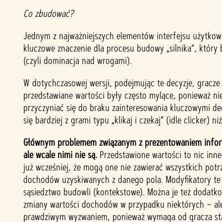
Co zbudować?
Jednym z najważniejszych elementów interfejsu użytkown
kluczowe znaczenie dla procesu budowy „silnika”, który 
(czyli dominacja nad wrogami).
W dotychczasowej wersji, podejmując te decyzje, gracze
przedstawiane wartości były często mylące, ponieważ n
przyczyniać się do braku zainteresowania kluczowymi de
się bardziej z grami typu „klikaj i czekaj” (idle clicker)
Głównym problemem związanym z prezentowaniem informac
ale wcale nimi nie są.
Przedstawione wartości to nic inne
już wcześniej, że mogą one nie zawierać wszystkich pot
dochodów uzyskiwanych z danego pola. Modyfikatory te m
sąsiedztwo budowli (kontekstowe). Można je też dodatk
zmiany wartości dochodów w przypadku niektórych – ale 
prawdziwym wyzwaniem, ponieważ wymaga od gracza stałeg