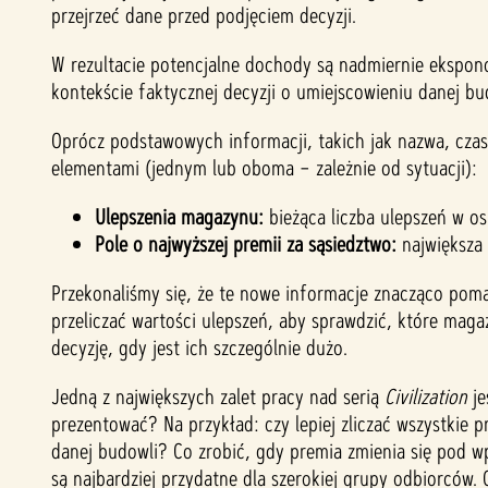
przejrzeć dane przed podjęciem decyzji.
W rezultacie potencjalne dochody są nadmiernie ekspon
kontekście faktycznej decyzji o umiejscowieniu danej bu
Oprócz podstawowych informacji, takich jak nazwa, cza
elementami (jednym lub oboma – zależnie od sytuacji):
Ulepszenia magazynu:
bieżąca liczba ulepszeń w o
Pole o najwyższej premii za sąsiedztwo:
największa
Przekonaliśmy się, że te nowe informacje znacząco pom
przeliczać wartości ulepszeń, aby sprawdzić, które mag
decyzję, gdy jest ich szczególnie dużo.
Jedną z największych zalet pracy nad serią
Civilization
je
prezentować? Na przykład: czy lepiej zliczać wszystkie 
danej budowli? Co zrobić, gdy premia zmienia się pod w
są najbardziej przydatne dla szerokiej grupy odbiorców