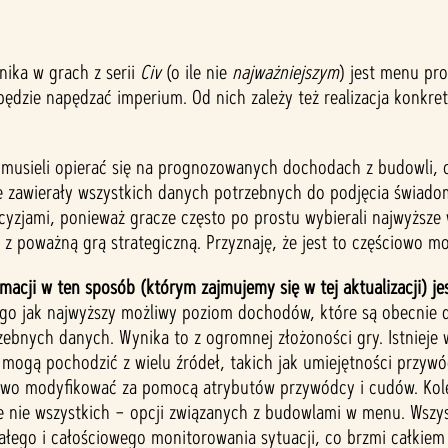
ika w grach z serii
Civ
(o ile nie
najważniejszym
) jest menu pr
będzie napędzać imperium. Od nich zależy też realizacja konkre
 musieli opierać się na prognozowanych dochodach z budowli, c
ie zawierały wszystkich danych potrzebnych do podjęcia świad
cyzjami, ponieważ gracze często po prostu wybierali najwyższe
 niż z poważną grą strategiczną. Przyznaję, że jest to częściowo m
ji w ten sposób (którym zajmujemy się w tej aktualizacji) je
go jak najwyższy możliwy poziom dochodów, które są obecnie d
rzebnych danych. Wynika to z ogromnej złożoności gry. Istniej
ogą pochodzić z wielu źródeł, takich jak umiejętności przywód
owo modyfikować za pomocą atrybutów przywódcy i cudów. Kolej
nie wszystkich – opcji związanych z budowlami w menu. Wszyst
o i całościowego monitorowania sytuacji, co brzmi całkiem faj