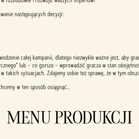
 w rozbudowie i rozwoju Waszych imperiów!
wanie następujących decyzji:
odzenie całej kampanii, dlatego niezwykle ważne jest, aby gra
tycznego” lub – co gorsza – wprowadzić gracza w stan obojętno
 w takich sytuacjach. Zdajemy sobie też sprawę, że w tym obs
 chcemy w ten sposób osiągnąć…
MENU PRODUKCJI