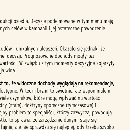
odukcji osiedla. Decyzje podejmowane w tym menu mają
tnych celów w kampanii i jej ostateczne powodzenie
udów i unikalnych ulepszeń. Okazało się jednak, że
omej decyzji. Prognozowane dochody mogły też
 wartości. W związku z tym momenty decyzyjne kojarzyły
oja wina.
st to, że widoczne dochody wyglądają na rekomendacje,
ostępne. W teorii brzmi to świetnie, ale wspomniałem
e wiele czynników, które mogą wpływać na wartość
cy (stałe), doktryny społeczne (tymczasowe) i
ny problem to specjaliści, którzy zazwyczaj powodują
ko to sprawia, że zarządzanie danymi staje się
nie, ale nie sprawdza się najlepiej, gdy trzeba szybko