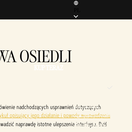
PL
ENGLISH (EN)
ENGLISH (GB)
FRANÇAIS (FR)
A OSIEDLI
ITALIANO (IT)
DEUTSCH (DE)
KUP TERAZ
ESPAÑOL (ES)
ESPAÑOL (MX)
POLSKI (PL)
PORTUGUÊS (BR)
日本語 (JP)
omówienie nadchodzących usprawnień dotyczących
한국어 (KR)
ykuł opisujący jego działanie i powody wprowadzenia
繁體中文 (TW)
wadzić naprawdę istotne ulepszenia interfejsu. Dziś
简体中文 (CN)