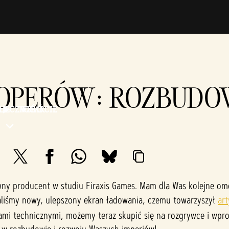
OPERÓW: ROZBUDOW
OŁECZNOŚĆ
WSPARCIE
ówny producent w studiu Firaxis Games. Mam dla Was kolejne 
dodaliśmy nowy, ulepszony ekran ładowania, czemu towarzyszył
art
iami technicznymi, możemy teraz skupić się na rozgrywce i wpro