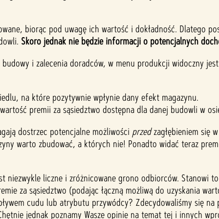
owane, biorąc pod uwagę ich wartość i dokładność. Dlatego pos
dowli.
Skoro jednak nie będzie informacji o potencjalnych doc
s budowy i zalecenia doradców, w menu produkcji widoczny jes
siedlu, na które pozytywnie wpłynie dany efekt magazynu.
 wartość premii za sąsiedztwo dostępna dla danej budowli w osi
agają dostrzec potencjalne możliwości
przed
zagłębieniem się w 
azyny warto zbudować, a których nie! Ponadto widać teraz prem
st niezwykle liczne i zróżnicowane grono odbiorców. Stanowi t
premie za sąsiedztwo (podając łączną możliwą do uzyskania warto
pływem cudu lub atrybutu przywódcy? Zdecydowaliśmy się na pro
. Chętnie jednak poznamy Wasze opinie na temat tej i innych w