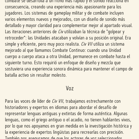
combate se desarrolla a un ritmo más rápido y el sonido reacciona en
dores
consecuencia, creando una experiencia más apasionante para los
de
jugadores. Los sistemas de gameplay militar y de combate incluyen
Googl
varios elementos nuevos y mejorados, con un diseño de sonido más
e.
detallado y mayor claridad para complementar mejor al apartado visual.
Las iteraciones anteriores de
Civ
utilizaban la técnica de "golpear y
retroceder": las Unidades atacaban y volvían a su posición original. Era
simple y eficiente, pero muy poco realista.
Civ VII
utiliza un sistema
mejorado al que llamamos Combate Continuo: cuando una Unidad
cuerpo a cuerpo ataca a otra Unidad, permanece en combate hasta el
siguiente turno. Esto requirió un enfoque de diseño y mezcla que
sostuviera una experiencia sonora dinámica para mantener el campo de
batalla activo sin resultar molesto.
Voz
Para las voces de líder de
Civ VII
, trabajamos estrechamente con
historiadores y expertos en idiomas para abordar el desafío de
representar lenguas antiguas y extintas de forma auténtica. Algunas
lenguas, como el griego antiguo o el acadio, no tienen hablantes vivos,
por lo que nos apoyamos en gran medida en la investigación histórica y
la experiencia de expertos lingüistas para recrearlas con precisión.
También nos aseguramos de que los actores de voz seleccionados