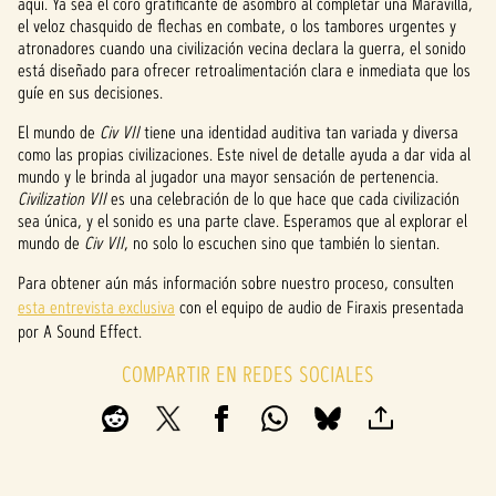
e
aquí. Ya sea el coro gratificante de asombro al completar una Maravilla,
el veloz chasquido de flechas en combate, o los tambores urgentes y
p
atronadores cuando una civilización vecina declara la guerra, el sonido
está diseñado para ofrecer retroalimentación clara e inmediata que los
t
guíe en sus decisiones.
&
El mundo de
Civ VII
tiene una identidad auditiva tan variada y diversa
como las propias civilizaciones. Este nivel de detalle ayuda a dar vida al
P
mundo y le brinda al jugador una mayor sensación de pertenencia.
Civilization VII
es una celebración de lo que hace que cada civilización
l
sea única, y el sonido es una parte clave. Esperamos que al explorar el
a
mundo de
Civ VII
, no solo lo escuchen sino que también lo sientan.
y
Para obtener aún más información sobre nuestro proceso, consulten
esta entrevista exclusiva
con el equipo de audio de Firaxis presentada
por A Sound Effect.
Al
COMPARTIR EN REDES SOCIALES
hacer
clic
en
«Ace
ptar
y