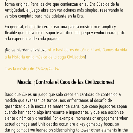
forma original. Para las civs que comienzan en su Era Cúspide de la
Antigüedad, el juego abre con variaciones más simples, reservando la
versión completa para más adelante en la Era.
En general, el objetivo era crear una paleta musical más amplia y
flexible que diera mejor soporte al ritmo del juego y evolucionara junto
a la experiencia de cada jugador.
¡No se pierdan el vistazo
ntre bastidores de cómo Firaxis Games da vida
a la historia en la música de la saga Civilization‬
!
Tras la música de
Civilization VII
Mezcla: ¡Controla el Caos de las Civilizaciones!
Dado que
Civ
es un juego que solo crece en cantidad de contenido a
medida que avanzan los turnos, nos enfrentamos al desafío de
garantizar que la mezcla se mantenga clara, que como jugadores sepan
cuándo han hecho algo interesante e impactante, y que esa acción se
sienta dinámica y divertida! For example, moments of engagement when
actual damage and Unit deaths occur are a key gameplay focus, so
during combat we leaned on sidechaining to lower other elements in the