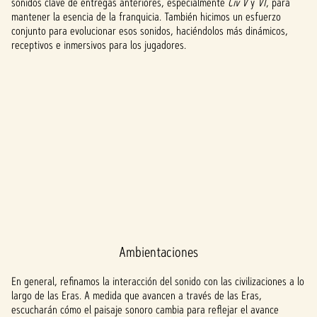
sonidos clave de entregas anteriores, especialmente
Civ V
y
VI
, para
mantener la esencia de la franquicia. También hicimos un esfuerzo
conjunto para evolucionar esos sonidos, haciéndolos más dinámicos,
receptivos e inmersivos para los jugadores.
Ambientaciones
A
c
En general, refinamos la interacción del sonido con las civilizaciones a lo
largo de las Eras. A medida que avancen a través de las Eras,
c
escucharán cómo el paisaje sonoro cambia para reflejar el avance