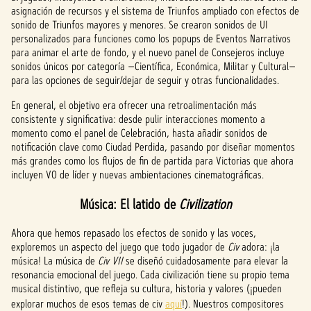
datos
asignación de recursos y el sistema de Triunfos ampliado con efectos de
a los
sonido de Triunfos mayores y menores. Se crearon sonidos de UI
servi
personalizados para funciones como los popups de Eventos Narrativos
dores
para animar el arte de fondo, y el nuevo panel de Consejeros incluye
de
sonidos únicos por categoría —Científica, Económica, Militar y Cultural—
Googl
para las opciones de seguir/dejar de seguir y otras funcionalidades.
e.
En general, el objetivo era ofrecer una retroalimentación más
consistente y significativa: desde pulir interacciones momento a
momento como el panel de Celebración, hasta añadir sonidos de
notificación clave como Ciudad Perdida, pasando por diseñar momentos
más grandes como los flujos de fin de partida para Victorias que ahora
incluyen VO de líder y nuevas ambientaciones cinematográficas.
Música: El latido de
Civilization
Ahora que hemos repasado los efectos de sonido y las voces,
exploremos un aspecto del juego que todo jugador de
Civ
adora: ¡la
música! La música de
Civ VII
se diseñó cuidadosamente para elevar la
resonancia emocional del juego. Cada civilización tiene su propio tema
musical distintivo, que refleja su cultura, historia y valores (¡pueden
explorar muchos de esos temas de civ
aquí
!). Nuestros compositores