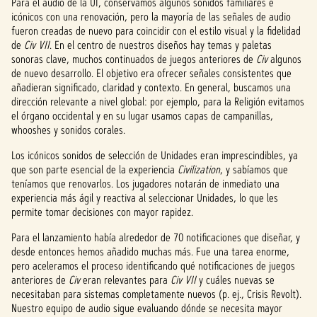
c
Para el audio de la UI, conservamos algunos sonidos familiares e
icónicos con una renovación, pero la mayoría de las señales de audio
c
fueron creadas de nuevo para coincidir con el estilo visual y la fidelidad
de
Civ VII
. En el centro de nuestros diseños hay temas y paletas
e
sonoras clave, muchos continuados de juegos anteriores de
Civ
algunos
de nuevo desarrollo. El objetivo era ofrecer señales consistentes que
p
añadieran significado, claridad y contexto. En general, buscamos una
t
dirección relevante a nivel global: por ejemplo, para la Religión evitamos
el órgano occidental y en su lugar usamos capas de campanillas,
&
whooshes y sonidos corales.
P
Los icónicos sonidos de selección de Unidades eran imprescindibles, ya
que son parte esencial de la experiencia
Civilization
, y sabíamos que
l
teníamos que renovarlos. Los jugadores notarán de inmediato una
experiencia más ágil y reactiva al seleccionar Unidades, lo que les
a
permite tomar decisiones con mayor rapidez.
y
Para el lanzamiento había alrededor de 70 notificaciones que diseñar, y
desde entonces hemos añadido muchas más. Fue una tarea enorme,
pero aceleramos el proceso identificando qué notificaciones de juegos
anteriores de
Al
Civ
eran relevantes para
Civ VII
y cuáles nuevas se
necesitaban para sistemas completamente nuevos (p. ej., Crisis Revolt).
hacer
Nuestro equipo de audio sigue evaluando dónde se necesita mayor
clic