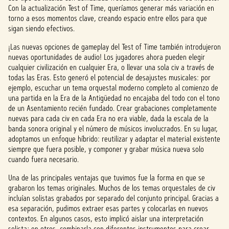
Con la actualización Test of Time, queríamos generar más variación en
torno a esos momentos clave, creando espacio entre ellos para que
sigan siendo efectivos.
¡Las nuevas opciones de gameplay del Test of Time también introdujeron
nuevas oportunidades de audio! Los jugadores ahora pueden elegir
cualquier civilización en cualquier Era, o llevar una sola civ a través de
todas las Eras. Esto generó el potencial de desajustes musicales: por
ejemplo, escuchar un tema orquestal moderno completo al comienzo de
una partida en la Era de la Antigüedad no encajaba del todo con el tono
de un Asentamiento recién fundado. Crear grabaciones completamente
nuevas para cada civ en cada Era no era viable, dada la escala de la
banda sonora original y el número de músicos involucrados. En su lugar,
adoptamos un enfoque híbrido: reutilizar y adaptar el material existente
siempre que fuera posible, y componer y grabar música nueva solo
cuando fuera necesario.
Una de las principales ventajas que tuvimos fue la forma en que se
grabaron los temas originales. Muchos de los temas orquestales de civ
incluían solistas grabados por separado del conjunto principal. Gracias a
esa separación, pudimos extraer esas partes y colocarlas en nuevos
contextos. En algunos casos, esto implicó aislar una interpretación
solista; en otros, combinarla con diferentes instrumentos para crear