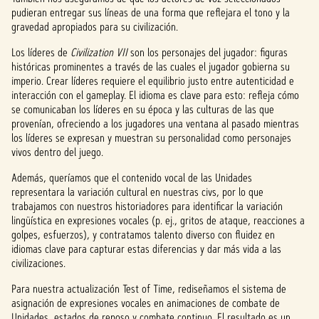
pudieran entregar sus líneas de una forma que reflejara el tono y la
gravedad apropiados para su civilización.
Los líderes de
Civilization VII
son los personajes del jugador: figuras
históricas prominentes a través de las cuales el jugador gobierna su
imperio. Crear líderes requiere el equilibrio justo entre autenticidad e
interacción con el gameplay. El idioma es clave para esto: refleja cómo
se comunicaban los líderes en su época y las culturas de las que
provenían, ofreciendo a los jugadores una ventana al pasado mientras
los líderes se expresan y muestran su personalidad como personajes
vivos dentro del juego.
Además, queríamos que el contenido vocal de las Unidades
representara la variación cultural en nuestras civs, por lo que
trabajamos con nuestros historiadores para identificar la variación
lingüística en expresiones vocales (p. ej., gritos de ataque, reacciones a
golpes, esfuerzos), y contratamos talento diverso con fluidez en
idiomas clave para capturar estas diferencias y dar más vida a las
civilizaciones.
Para nuestra actualización Test of Time, rediseñamos el sistema de
asignación de expresiones vocales en animaciones de combate de
Unidades, estados de reposo y combate continuo. El resultado es un