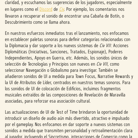
claridad, y escuchamos las sugerencias de los jugadores, especialmente
en
«Ace
en lugares como el
Discord
de
Civ
. Por ejemplo, los comentarios nos
ptar
llevaron a recuperar el sonido de encontrar una Cabaña de Botín, o
y
Descubrimiento como se llama ahora.
repro
En nuestros esfuerzos inmediatos tras el lanzamiento, nos enfocamos
ducir
en establecer paletas sonoras para definir categorías relacionadas con
»,
la Diplomacia y dar soporte a los nuevos sistemas de
acept
Civ VII:
Acciones
Diplomáticas (Iniciativas, Sanciones, Tratados, Espionaje), Poderes
as la
Independientes, Apoyo en Guerra, etc. Además, los sonidos únicos de
políti
selección de Tecnologías y Principios son nuevos en
Civ VII
, como
ca de
seleccionar Navegación o Globalismo para investigar. También se
priva
añadieron sonidos de UI a medida para Town Focus, Narrative Rewards y
cidad
la UI de Atributos de Líder, centrados en nuestros temas sonoros. Para
de
los sonidos de UI de colocación de Edificios, incluimos fragmentos
musicales extraídos de las composiciones de Revelación de Maravilla
YouTu
asociadas, para reforzar esa asociación cultural.
be
y
la
Las actualizaciones de UI de Test of Time brindaron la oportunidad de
trans
introducir un diseño de audio aún más divertido, atractivo e impulsado
feren
por el gameplay. Nos enfocamos en dar soporte a nuevos sistemas con
cia
sonidos a medida que transmiten personalidad y retroalimentación clara
de
al jugador, incluyendo el Sincretismo, interacciones de Comercio como la