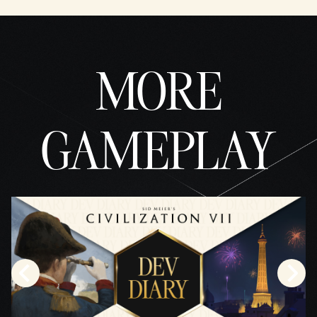
repro
ducir
»,
acept
MORE
as la
políti
ca de
priva
GAMEPLAY
cidad
de
YouTu
be
y
la
trans
feren
cia
de
datos
a los
servi
dores