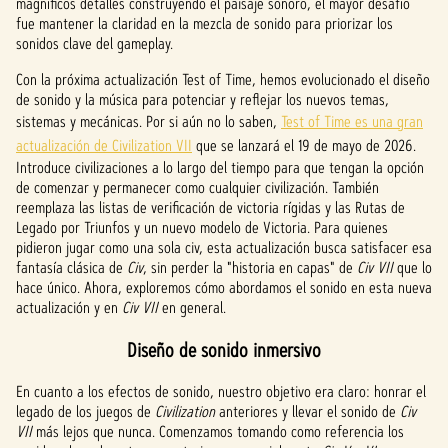
magníficos detalles construyendo el paisaje sonoro, el mayor desafío
fue mantener la claridad en la mezcla de sonido para priorizar los
sonidos clave del gameplay.
Con la próxima actualización Test of Time, hemos evolucionado el diseño
de sonido y la música para potenciar y reflejar los nuevos temas,
sistemas y mecánicas. Por si aún no lo saben,
Test of Time es una gran
actualización de Civilization VII
que se lanzará el 19 de mayo de 2026.
Introduce civilizaciones a lo largo del tiempo para que tengan la opción
de comenzar y permanecer como cualquier civilización. También
reemplaza las listas de verificación de victoria rígidas y las Rutas de
Legado por Triunfos y un nuevo modelo de Victoria. Para quienes
pidieron jugar como una sola civ, esta actualización busca satisfacer esa
fantasía clásica de
Civ
, sin perder la "historia en capas" de
Civ VII
que lo
hace único. Ahora, exploremos cómo abordamos el sonido en esta nueva
actualización y en
Civ VII
en general.
Diseño de sonido inmersivo
En cuanto a los efectos de sonido, nuestro objetivo era claro: honrar el
legado de los juegos de
Civilization
anteriores y llevar el sonido de
Civ
VII
más lejos que nunca. Comenzamos tomando como referencia los