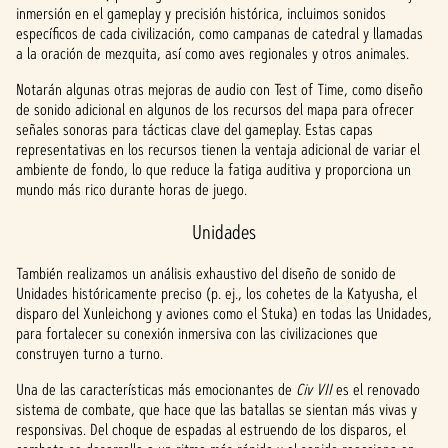
inmersión en el gameplay y precisión histórica, incluimos sonidos
y
específicos de cada civilización, como campanas de catedral y llamadas
repro
a la oración de mezquita, así como aves regionales y otros animales.
ducir
»,
Notarán algunas otras mejoras de audio con Test of Time, como diseño
acept
de sonido adicional en algunos de los recursos del mapa para ofrecer
as la
señales sonoras para tácticas clave del gameplay. Estas capas
políti
representativas en los recursos tienen la ventaja adicional de variar el
ca de
ambiente de fondo, lo que reduce la fatiga auditiva y proporciona un
priva
mundo más rico durante horas de juego.
cidad
Unidades
de
YouTu
También realizamos un análisis exhaustivo del diseño de sonido de
be
y
Unidades históricamente preciso (p. ej., los cohetes de la Katyusha, el
la
disparo del Xunleichong y aviones como el Stuka) en todas las Unidades,
trans
para fortalecer su conexión inmersiva con las civilizaciones que
feren
construyen turno a turno.
cia
de
Una de las características más emocionantes de
Civ VII
es el renovado
datos
sistema de combate, que hace que las batallas se sientan más vivas y
a los
responsivas. Del choque de espadas al estruendo de los disparos, el
servi