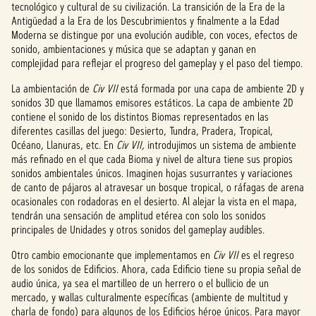
tecnológico y cultural de su civilización. La transición de la Era de la
e
Antigüedad a la Era de los Descubrimientos y finalmente a la Edad
Moderna se distingue por una evolución audible, con voces, efectos de
p
sonido, ambientaciones y música que se adaptan y ganan en
t
complejidad para reflejar el progreso del gameplay y el paso del tiempo.
&
La ambientación de
Civ VII
está formada por una capa de ambiente 2D y
sonidos 3D que llamamos emisores estáticos. La capa de ambiente 2D
P
contiene el sonido de los distintos Biomas representados en las
diferentes casillas del juego: Desierto, Tundra, Pradera, Tropical,
l
Océano, Llanuras, etc. En
Civ VII,
introdujimos un sistema de ambiente
más refinado en el que cada Bioma y nivel de altura tiene sus propios
a
sonidos ambientales únicos. Imaginen hojas susurrantes y variaciones
de canto de pájaros al atravesar un bosque tropical, o ráfagas de arena
y
ocasionales con rodadoras en el desierto. Al alejar la vista en el mapa,
tendrán una sensación de amplitud etérea con solo los sonidos
principales de Unidades y otros sonidos del gameplay audibles.
Al
Otro cambio emocionante que implementamos en
hacer
Civ VII
es el regreso
de los sonidos de Edificios. Ahora, cada Edificio tiene su propia señal de
clic
audio única, ya sea el martilleo de un herrero o el bullicio de un
en
mercado, y wallas culturalmente específicas (ambiente de multitud y
«Ace
charla de fondo) para algunos de los Edificios héroe únicos. Para mayor
ptar