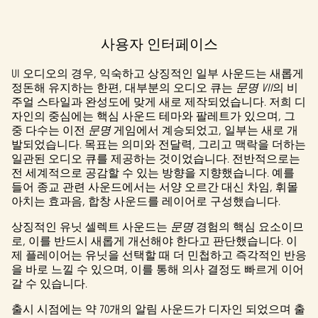
사용자 인터페이스
A
c
UI 오디오의 경우, 익숙하고 상징적인 일부 사운드는 새롭게
정돈해 유지하는 한편, 대부분의 오디오 큐는
문명 VII
의 비
c
주얼 스타일과 완성도에 맞게 새로 제작되었습니다. 저희 디
자인의 중심에는 핵심 사운드 테마와 팔레트가 있으며, 그
e
중 다수는 이전
문명
게임에서 계승되었고, 일부는 새로 개
발되었습니다. 목표는 의미와 전달력, 그리고 맥락을 더하는
p
일관된 오디오 큐를 제공하는 것이었습니다. 전반적으로는
t
전 세계적으로 공감할 수 있는 방향을 지향했습니다. 예를
들어 종교 관련 사운드에서는 서양 오르간 대신 차임, 휘몰
&
아치는 효과음, 합창 사운드를 레이어로 구성했습니다.
P
상징적인 유닛 셀렉트 사운드는
문명
경험의 핵심 요소이므
로, 이를 반드시 새롭게 개선해야 한다고 판단했습니다. 이
l
제 플레이어는 유닛을 선택할 때 더 민첩하고 즉각적인 반응
을 바로 느낄 수 있으며, 이를 통해 의사 결정도 빠르게 이어
a
갈 수 있습니다.
y
출시 시점에는 약 70개의 알림 사운드가 디자인 되었으며 출