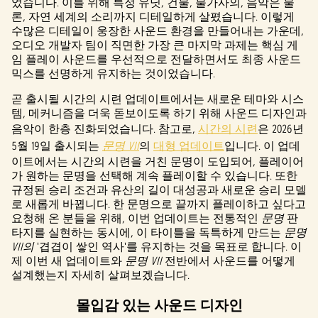
었습니다. 이를 위해 특정 유닛, 건물, 불가사의, 음악은 물
론, 자연 세계의 소리까지 디테일하게 살폈습니다. 이렇게
수많은 디테일이 웅장한 사운드 환경을 만들어내는 가운데,
오디오 개발자 팀이 직면한 가장 큰 마지막 과제는 핵심 게
임 플레이 사운드를 우선적으로 전달하면서도 최종 사운드
믹스를 선명하게 유지하는 것이었습니다.
곧 출시될 시간의 시련 업데이트에서는 새로운 테마와 시스
템, 메커니즘을 더욱 돋보이도록 하기 위해 사운드 디자인과
음악이 한층 진화되었습니다. 참고로,
시간의 시련
은 2026년
5월 19일 출시되는
문명 VII
의
대형 업데이트
입니다. 이 업데
이트에서는 시간의 시련을 거친 문명이 도입되어, 플레이어
가 원하는 문명을 선택해 계속 플레이할 수 있습니다. 또한
규정된 승리 조건과 유산의 길이 대성공과 새로운 승리 모델
로 새롭게 바뀝니다. 한 문명으로 끝까지 플레이하고 싶다고
요청해 온 분들을 위해, 이번 업데이트는 전통적인
문명
판
타지를 실현하는 동시에, 이 타이틀을 독특하게 만드는
문명
VII의
'겹겹이 쌓인 역사'를 유지하는 것을 목표로 합니다. 이
제 이번 새 업데이트와
문명 VII
전반에서 사운드를 어떻게
설계했는지 자세히 살펴보겠습니다.
몰입감 있는 사운드 디자인