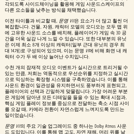
각되도록 사이드체이닝을 활용해 게임 사운드스케이프의
다른 요소들을 낮추는 방식을 채택했습니다.
이전 타이틀과 비교할 때,
문명 VII
은 요소가 더 많고 훨씬 더
복잡합니다. 건물, 자원, 캐릭터 모델의 오디오는 모두 맵 위
에 고유한 사운드 소스를 배치해, 플레이어가 게임 속 3D 공
간을 더욱 실감 나게 느낄 수 있습니다. 또한 대부분의 유닛
은 이제 최소 8개 이상의 캐릭터(일부 근대 유닛의 경우 최
대 14개)로 구성되어 있으며, 이는 문명
VI
에 비해 화면 내 캐
릭터 수가 두 배 이상 늘어난 수치입니다.
수천 개의 잠재적 오디오 이벤트가 실시간으로 트리거될 수
있는 만큼, 저희는 역동적으로 우선순위를 지정하고 실시간
으로 믹싱하는 확장형 시스템을 구축하였습니다. 이를 통해
사운드 환경이 일관성을 유지하면서도 풍부하게 표현되고,
플레이어의 선택과 긴밀하게 맞물립니다. 가장 어려운 부분
은 게임에 담아낸 모든 디테일을 들을 수 있는 확대 시점과,
핵심 게임 플레이 정보를 중심으로 전달하는 축소 시점 사이
를 오갈 때, 카메라 전환이 자연스럽게 느껴지도록 만드는
일이었습니다.
문명 VII
의 주요 기술 업그레이드 중 하나는 Dolby Atmos 사운
드 도입입니다. 이를 통해 맵 고도, 자연 재해, 머리 위를 날