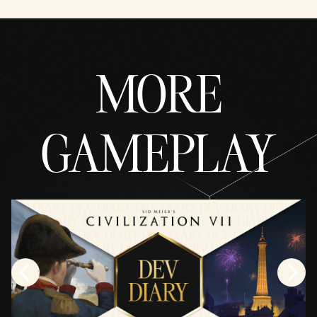
개인
정보
보호
정책
MORE
에
동의
하는
것으
GAMEPLAY
로
간주
되
며,
데이
터가
Googl
e 서
버로
전송
됩니
다.