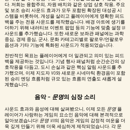
터가
다. 저희는 융합주의, 자원 배치와 같은 상업 상호 작용, 주요
Googl
및 보조 승리 사운드 효과가 모두 포함된 확장된 대성공 시
e 서
스템을 비롯하여, 개성을 살리고 플레이어에게 명확한 피드
버로
백을 주는 전용 사운드를 제작했습니다. 배경 아트에 생기를
전송
더하기 위해 내러티브 이벤트 팝업 등의 기능에 맞춤 설정 UI
됩니
사운드를 추가했습니다. 또한 새로운 보좌관 패널에는 과학
다.
중심, 경제 중심, 군사, 문화 카테고리별로 팔로우/언팔로우
옵션과 기타 기능에 특화된 사운드가 적용되었습니다.
전반적인 목표는 플레이어에게 더 일관되고 의미 있는 피드
백을 제공하는 것입니다. 기념 행사 패널처럼 순간순간의 상
호작용을 다듬고, 도시 손실과 같은 핵심 알림 사운드를 추
가했으며, 이제 지도자 VO와 새로운 시네마틱 환경음이 포함
된 승리 엔딩 흐름처럼 규모 있는 흐름의 연출도 새롭게 설
계했습니다.
음악 –
문명
의 심장 소리
사운드 효과와 음성에 대해 살펴봤으니, 이제 모든
문명
플
레이어가 사랑하는 게임의 요소인 음악에 대해 본격적으로
알아보겠습니다!
문명 VII
의 음악은 게임의 감정적 여운을 더
욱 깊게 만들기 위해 더욱 세심하게 제작되었습니다. 각 문