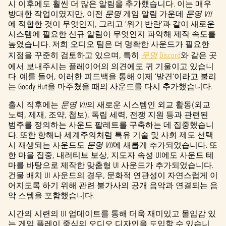
시 이후에도 훨씬 더 많은 알림을 추가했습니다. 이는 매우
방대한 작업이였지만, 이전
문명
게임 알림 가운데
문명 VII
에 적합한 것이 무엇인지, 그리고 '위기 반란'과 같이 새로운
재생
시스템에 필요한 신규 알림이 무엇인지 파악해 제작 속도를
을
높였습니다. 저희 오디오 팀은 더 명확한 사운드가 필요한
클릭
하면
지점을 꾸준히 검토하고 있으며, 특히
문명
Discord
와 같은 곳
YouTu
에서 보내주시는 플레이어의 의견에도 귀 기울이고 있습니
다. 예를 들어, 이러한 피드백을 통해 이제 '발견'이라고 불리
be의
는 Goody Hut을 마주쳤을 때의 사운드를 다시 추가했습니다.
개인
정보
출시 직후에는
문명 VII
의 새로운 시스템인 외교 활동(외교
보호
노력, 제재, 조약, 첩보), 독립 세력, 전쟁 지원 등과 관련된
범주를 정의하는 사운드 팔레트를 구축하는 데 집중했습니
정책
다. 또한 항해나 세계주의처럼 특유 기술 및 사회 제도 선택
에
시 재생되는 사운드도
문명 VII
에 새롭게 추가되었습니다. 또
동의
한 마을 집중, 내러티브 보상, 지도자 속성 UI에도 사운드 테
하는
마를 바탕으로 제작한 맞춤형 UI 사운드가 추가되었습니다.
것으
건물 배치 UI 사운드의 경우, 문화적 연관성이 자연스럽게 이
로
어지도록 하기 위해 관련 불가사의 공개 음악과 연결되는 음
간주
악 스템을 포함했습니다.
되
며,
시간의 시련의 UI 업데이트를 통해 더욱 재미있고 몰입감 있
데이
는 게임 플레이 중심의 오디오 디자인을 도입할 수 있습니