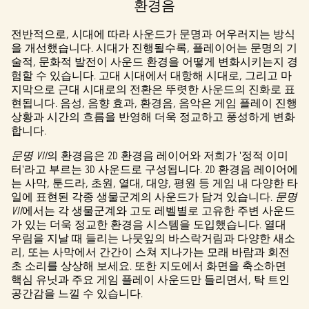
환경음
A
c
전반적으로, 시대에 따라 사운드가 문명과 어우러지는 방식
을 개선했습니다. 시대가 진행될수록, 플레이어는 문명의 기
c
술적, 문화적 발전이 사운드 환경을 어떻게 변화시키는지 경
험할 수 있습니다. 고대 시대에서 대항해 시대로, 그리고 마
e
지막으로 근대 시대로의 전환은 뚜렷한 사운드의 진화로 표
현됩니다. 음성, 음향 효과, 환경음, 음악은 게임 플레이 진행
p
상황과 시간의 흐름을 반영해 더욱 정교하고 풍성하게 변화
t
합니다.
&
문명 VII
의 환경음은 2D 환경음 레이어와 저희가 '정적 이미
터'라고 부르는 3D 사운드로 구성됩니다. 2D 환경음 레이어에
P
는 사막, 툰드라, 초원, 열대, 대양, 평원 등 게임 내 다양한 타
일에 표현된 각종 생물군계의 사운드가 담겨 있습니다.
문명
l
VII
에서는 각 생물군계와 고도 레벨별로 고유한 주변 사운드
가 있는 더욱 정교한 환경음 시스템을 도입했습니다. 열대
a
우림을 지날 때 들리는 나뭇잎의 바스락거림과 다양한 새소
리, 또는 사막에서 간간이 스쳐 지나가는 모래 바람과 회전
y
초 소리를 상상해 보세요. 또한 지도에서 화면을 축소하면
핵심 유닛과 주요 게임 플레이 사운드만 들리면서, 탁 트인
공간감을 느낄 수 있습니다.
재생