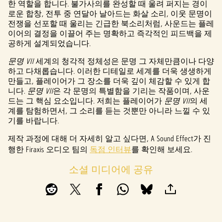
e
한 역할을 합니다. 불가사의를 완성할 때 울려 퍼지는 경이
로운 합창, 전투 중 연달아 날아드는 화살 소리, 이웃 문명이
p
전쟁을 선포할 때 울리는 긴급한 북소리처럼, 사운드는 플레
이어의 결정을 이끌어 주는 명확하고 즉각적인 피드백을 제
t
공하게 설계되었습니다.
&
문명 VII
세계의 청각적 정체성은 문명 그 자체만큼이나 다양
하고 다채롭습니다. 이러한 디테일로 세계를 더욱 생생하게
P
만들고, 플레이어가 그 장소를 더욱 깊이 체감할 수 있게 합
니다.
문명 VII
은 각 문명의 특별함을 기리는 작품이며, 사운
l
드는 그 핵심 요소입니다. 저희는 플레이어가
문명 VII
의 세
a
계를 탐험하면서, 그 소리를 듣는 것뿐만 아니라 느낄 수 있
기를 바랍니다.
y
제작 과정에 대해 더 자세히 알고 싶다면, A Sound Effect가 진
행한 Firaxis 오디오 팀의
독점 인터뷰
를 확인해 보세요.
재생
소셜 미디어에 공유
을
클릭
하면
YouTu
be의