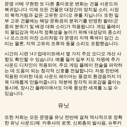
문명
VII
을
에 구현한 또 다른 흥미로운 변화는 건물 사운드의
복귀입니다. 이제 모든 건물은 대장간의 망치질 소리, 시장
클릭
의 북적거림과 같은 고유한 오디오 큐를 지닙니다. 또한 일
하면
부 고유 건물에는 해당 문화권의 분위기를 반영한 왈라(군
YouTu
중의 분위기 및 배경 대화 소리)가 적용됩니다. 게임 플레이
be의
의 몰입감과 역사적 정확성을 높이기 위해 대성당의 종소리
개인
나 모스크의 아잔 소리처럼 각 문명의 지역 특색이 담긴 소
정보
리는 물론, 지역 고유의 조류와 동물 소리도 포함했습니다.
보호
시간의 시련 1.4.0 업데이트에서 몇 가지 주요 오디오 개선 사
정책
항도 확인할 수 있습니다. 예를 들어 일부 지도 자원에 추가
에
사운드 디자인이 적용되어, 주요 게임 플레이 전술을 파악하
동의
는 데 도움이 되는 청각적 신호를 전달합니다. 자원 전반에
하는
적용된 이러한 대표 사운드 레이어는 풍경의 환경음까지 더
것으
욱 다채롭게 만들어줍니다. 덕분에 청각적 피로감을 줄이는
로
동시에, 장시간 플레이에서도 더욱 풍성한 세계를 느낄 수
간주
있습니다.
되
며,
유닛
데이
터가
또한 저희는 모든 문명을 유닛 전반에 걸쳐 역사적으로 정확
Googl
한 유닛 사운드(예: 카튜샤의 로켓, 신뢰총의 발사음, 슈투카
e 서