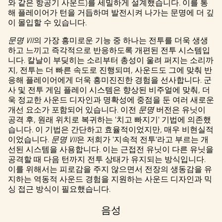
와 같은 항공기 사운드)를 세밀하게 설계했습니다. 이를 통
버로
해 플레이어가 턴을 거듭하며 발전시켜 나가는 문명에 더 깊
전송
이 몰입할 수 있습니다.
됩니
다.
문명 VII
의 가장 흥미로운 기능 중 하나는 전투를 더욱 생생
하고 느끼고 즉각적으로 반응하도록 개편된 전투 시스템입
니다. 칼날이 부딪히는 소리부터 총성이 울려 퍼지는 소리까
지, 전투는 더 빠른 속도로 진행되며, 사운드도 그에 맞춰 반
응해 플레이어에게 더욱 흥미진진한 경험을 선사합니다. 군
사 및 전투 게임 플레이 시스템은 향상된 비주얼에 맞춰, 더
욱 정교한 사운드 디자인과 명확성에 중점을 둔 여러 새로운
개선 요소가 포함되어 있습니다. 이전
문명
버전은 유닛이
공격 후, 원래 위치로 복귀하는 '치고 빠지기' 기법에 의존했
습니다. 이 기법은 간단하고 효율적이었지만, 매우 비현실적
이었습니다.
문명 VII
은 저희가 '지속적 전투'라고 부르는 개
선된 시스템을 사용합니다. 이는 근접전 유닛이 다른 유닛을
공격할 때 다음 턴까지 전투 상태가 유지되는 방식입니다.
이를 위해서는 피로감을 주지 않으면서 전장의 생동감을 유
지하는 역동적 사운드 경험을 지원하는 사운드 디자인과 믹
싱 접근 방식이 필요했습니다.
음성