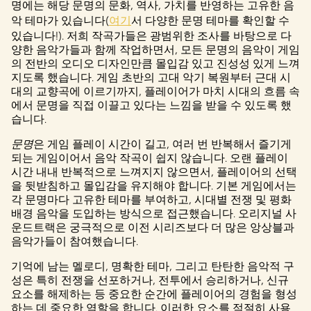
명에는 해당 문명의 문화, 역사, 가치를 반영하는 고유한 음
악 테마가 있습니다(
여기
서 다양한 문명 테마를 확인할 수
있습니다!). 저희 작곡가들은 광범위한 조사를 바탕으로 다
양한 음악가들과 함께 작업하면서, 모든 문명의 음악이 게임
의 전반의 오디오 디자인만큼 몰입감 있고 진성성 있게 느껴
지도록 했습니다. 게임 초반의 고대 악기 복원부터 근대 시
대의 교향곡에 이르기까지, 플레이어가 마치 시대의 흐름 속
에서 문명을 직접 이끌고 있다는 느낌을 받을 수 있도록 했
습니다.
문명
은 게임 플레이 시간이 길고, 여러 번 반복해서 즐기게
되는 게임이어서 음악 작곡이 쉽지 않습니다. 오랜 플레이
시간 내내 반복적으로 느껴지지 않으면서, 플레이어의 선택
을 뒷받침하고 몰입감을 유지해야 합니다. 기본 게임에서는
각 문명마다 고유한 테마를 부여하고, 시대별 전쟁 및 평화
배경 음악을 도입하는 방식으로 접근했습니다. 오리지널 사
운드트랙은 궁극적으로 이전 시리즈보다 더 많은 앙상블과
음악가들이 참여했습니다.
기억에 남는 멜로디, 명확한 테마, 그리고 탄탄한 음악적 구
성은 특히 전쟁을 선포하거나, 전투에서 승리하거나, 신규
요소를 해제하는 등 중요한 순간에 플레이어의 경험을 형성
하는 데 중요한 역할을 합니다. 이러한 요소를 적절히 사용