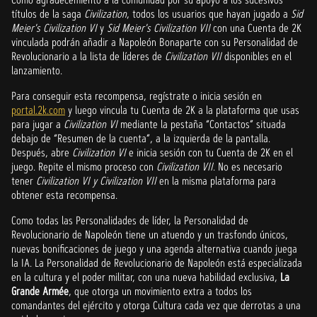
títulos de la saga
Civilization
, todos los usuarios que hayan jugado a
Sid
Meier's Civilization VI
y
Sid Meier's Civilization VII
con una Cuenta de 2K
vinculada podrán añadir a Napoleón Bonaparte con su Personalidad de
Revolucionario a la lista de líderes de
Civilization VII
disponibles en el
lanzamiento.
Para conseguir esta recompensa, regístrate o inicia sesión en
portal.2k.com
y luego vincula tu Cuenta de 2K a la plataforma que usas
para jugar a
Civilization VI
mediante la pestaña “Contactos” situada
debajo de “Resumen de la cuenta”, a la izquierda de la pantalla.
Después, abre
Civilization VI
e inicia sesión con tu Cuenta de 2K en el
juego. Repite el mismo proceso con
Civilization VII
. No es necesario
tener
Civilization VI y Civilization VII
en la misma plataforma para
obtener esta recompensa.
Como todas las Personalidades de líder, la Personalidad de
Revolucionario de Napoleón tiene un atuendo y un trasfondo únicos,
nuevas bonificaciones de juego y una agenda alternativa cuando juega
la IA. La Personalidad de Revolucionario de Napoleón está especializada
en la cultura y el poder militar, con una nueva habilidad exclusiva,
La
Grande Armée
, que otorga un movimiento extra a todos los
comandantes del ejército y otorga Cultura cada vez que derrotas a una