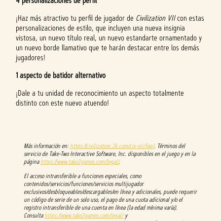
4 personalizaciones de perfil
¡Haz más atractivo tu perfil de jugador de
Civilization VII
con estas
personalizaciones de estilo, que incluyen una nueva insignia
vistosa, un nuevo título real, un nuevo estandarte ornamentado y
un nuevo borde llamativo que te harán destacar entre los demás
jugadores!
1 aspecto de batidor alternativo
¡Dale a tu unidad de reconocimiento un aspecto totalmente
distinto con este nuevo atuendo!
Más información en:
https://civilization.2k.com/civ-vii/faq/
. Términos del
servicio de Take-Two Interactive Software, Inc. disponibles en el juego y en la
página
https://www.take2games.com/legal/
.
El acceso intransferible a funciones especiales, como
contenidos/servicios/funciones/servicios multijugador
exclusivos/desbloqueables/descargables/en línea y adicionales, puede requerir
un código de serie de un solo uso, el pago de una cuota adicional y/o el
registro intransferible de una cuenta en línea (la edad mínima varía).
Consulta
https://www.take2games.com/legal/
y