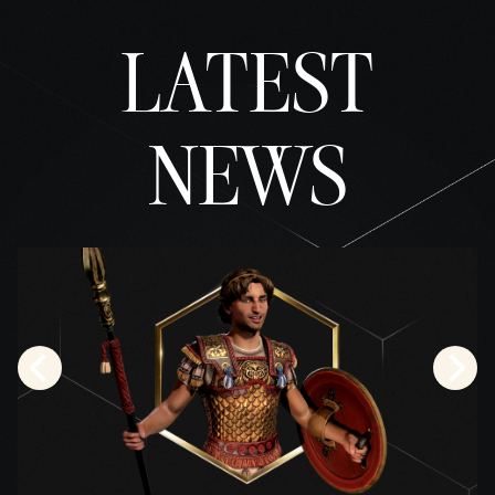
acept
as la
LATEST
políti
ca de
priva
NEWS
cidad
de
YouTu
be
y
la
trans
feren
cia
de
datos
a los
servi
dores
de
Googl
e.