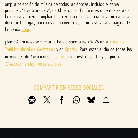
t
amplia selección de música de todas las épocas, incluido el tema
principal, “Live Gloriously”, de Christopher Tin. Si eres un entusiasta de
&
la música y quieres ampliar tu colección o buscas una pieza única para
decorar tu hogar, ahora es el momento: echa un vistazo a la página de
P
la tienda
aquí
.
l
¡También puedes escuchar la banda sonora de
Civ VII
en el
canal de
a
YouTube oficial de
Civilization
y en
Spotify
! Para estar al día de todas las
novedades de
Civ
puedes
suscribirte
a nuestro boletín y seguir a
y
Civilization
en las redes sociales
.
Al
hacer
COMPARTIR EN REDES SOCIALES
clic
en
«Ace
ptar
y
repro
ducir
»,