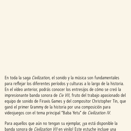
En toda la saga
Civilization
, el sonido y la música son fundamentales
A
para reflejar los diferentes períodos y culturas a lo largo de la historia.
En el vídeo anterior, podrás conocer los entresijos de cómo se creó la
c
impresionante banda sonora de
Civ VII
, fruto del trabajo apasionado del
c
equipo de sonido de Firaxis Games y del compositor Christopher Tin, que
ganó el primer Grammy de la historia por una composición para
e
videojuegos con el tema principal “Baba Yetu” de
Civilization IV
.
p
Para aquellos que aún no tengan su ejemplar, ¡ya está disponible la
banda sonora de
Civilization VII
en vinilo! Este estuche incluye una