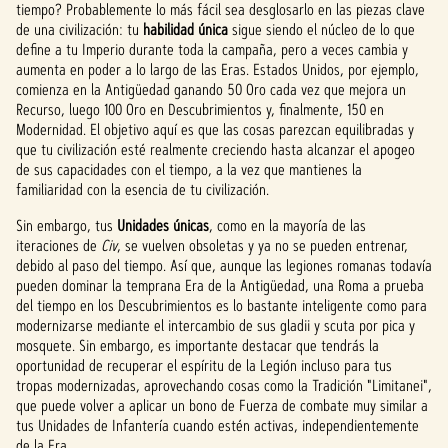
tiempo? Probablemente lo más fácil sea desglosarlo en las piezas clave
de una civilización: tu
habilidad única
sigue siendo el núcleo de lo que
define a tu Imperio durante toda la campaña, pero a veces cambia y
aumenta en poder a lo largo de las Eras. Estados Unidos, por ejemplo,
comienza en la Antigüedad ganando 50 Oro cada vez que mejora un
Recurso, luego 100 Oro en Descubrimientos y, finalmente, 150 en
Modernidad. El objetivo aquí es que las cosas parezcan equilibradas y
que tu civilización esté realmente creciendo hasta alcanzar el apogeo
de sus capacidades con el tiempo, a la vez que mantienes la
familiaridad con la esencia de tu civilización.
Sin embargo, tus
Unidades únicas
, como en la mayoría de las
iteraciones de
Civ
, se vuelven obsoletas y ya no se pueden entrenar,
debido al paso del tiempo. Así que, aunque las legiones romanas todavía
pueden dominar la temprana Era de la Antigüedad, una Roma a prueba
del tiempo en los Descubrimientos es lo bastante inteligente como para
modernizarse mediante el intercambio de sus gladii y scuta por pica y
mosquete. Sin embargo, es importante destacar que tendrás la
oportunidad de recuperar el espíritu de la Legión incluso para tus
tropas modernizadas, aprovechando cosas como la Tradición "Limitanei",
que puede volver a aplicar un bono de Fuerza de combate muy similar a
tus Unidades de Infantería cuando estén activas, independientemente
de la Era.