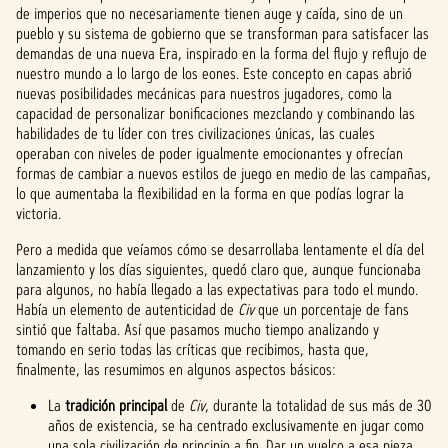
de imperios que no necesariamente tienen auge y caída, sino de un
pueblo y su sistema de gobierno que se transforman para satisfacer las
demandas de una nueva Era, inspirado en la forma del flujo y reflujo de
nuestro mundo a lo largo de los eones. Este concepto en capas abrió
nuevas posibilidades mecánicas para nuestros jugadores, como la
capacidad de personalizar bonificaciones mezclando y combinando las
habilidades de tu líder con tres civilizaciones únicas, las cuales
operaban con niveles de poder igualmente emocionantes y ofrecían
formas de cambiar a nuevos estilos de juego en medio de las campañas,
lo que aumentaba la flexibilidad en la forma en que podías lograr la
victoria.
Pero a medida que veíamos cómo se desarrollaba lentamente el día del
lanzamiento y los días siguientes, quedó claro que, aunque funcionaba
para algunos, no había llegado a las expectativas para todo el mundo.
Había un elemento de autenticidad de
Civ
que un porcentaje de fans
sintió que faltaba. Así que pasamos mucho tiempo analizando y
tomando en serio todas las críticas que recibimos, hasta que,
finalmente, las resumimos en algunos aspectos básicos:
La
tradición principal
de
Civ
, durante la totalidad de sus más de 30
años de existencia, se ha centrado exclusivamente en jugar como
una sola civilización de principio a fin. Dar un vuelco a esa pieza