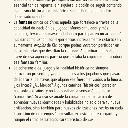
esencial tan de repente, sin siquiera la opción de seguir contando
esa misma historia metahistórica, se sintió como un cambio
demasiado grande.
La
fantasía
crítica de
Civ
es aquella que fortalece a través de la
capacidad de decisión del jugador. Menos simulador y más
sandbox, llevar a los mayas a la luna o participar en un armagedón
nuclear como Gandhi son experiencias increíblemente catárticas y
sumamente
propias
de Civ, porque podías
optar
por participar en
estas historias que desafían la realidad. Al eliminar una parte
clave de esa agencia, parecía que faltaba la capacidad de producir
esa fantasía familiar.
La
coherencia
del juego y la fidelidad histórica no siempre
estuvieron presentes, ya que pedimos a los jugadores que pasaran
de liderar a los mayas que alguna vez fueron enviados a la luna a…
¿los Incas? ¿A… México? Algunos caminos "históricos" parecían
bastante extraños, y no todos daban la sensación de estar
"completos". Si a eso se añade la carga mental mecánica de
aprender nuevas identidades y habilidades no solo para tu nueva
civilización, sino también para nuevas civilizaciones
rival
es en cada
Transición de era, empezó a resultar excesivamente cargante y
rompía el ritmo estratégico característico de
Civ
.