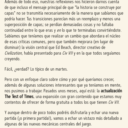
Además de todo eso, nuestras reflexiones nos hicieron darnos cuenta
de que incluso el mensaje principal de que "la historia se construye por
capas" no se transmitía necesariamente de la manera que sabíamos que
podría hacer. Tus transiciones parecían más un reemplazo y menos una
superposición de capas; se perdían demasiadas cosas y no faltaba
continuidad entre lo que eras y
en
lo que te terminabas convirtiéndote.
Sabíamos que teníamos que realizar un cambio que abordara el núcleo
de esas críticas comunes, pero que también mejorara (en lugar de
disminuir) la visión central que Ed Beach, director creativo de
Civilization
, había presentado para
Civ VII
y en la que todos seguíamos
creyendo.
Fácil, ¿verdad? Lo típico de un martes.
Pero con un enfoque claro sobre cómo y por qué queríamos crecer,
además de algunas soluciones interesantes que ya teníamos en mente,
nos pusimos a trabajar. Pasados unos meses, aquí está: la
actualización
The Test of Times
, una expansión con gran contenido que estamos muy
contentos de ofrecer de forma gratuita a todos los que tienen
Civ VII
.
Y aunque dentro de poco todos podréis disfrutarla y echar una nueva
partida (¡o primera partida!), vamos a echar un vistazo más detallado a
algunas de las nuevas mecánicas centrales del juego.