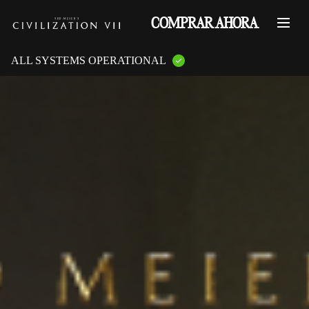
COMPRAR AHORA
ALL SYSTEMS OPERATIONAL
GAME PLATFORMS:
PlayStation Services
XBOX Live
Steam Servers
Nintendo
Epic Games
GAME FEATURES:
Online Multiplayer
LAN Multiplayer
Cross-Play
Cross-Saves
Entitlements
Mementos
Friend Invites