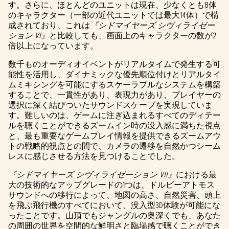
す。さらに、ほとんどのユニットは現在、少なくとも8体
のキャラクター（一部の近代ユニットでは最大14体）で構
成されており、これは
『シドマイヤーズ シヴィライゼー
ション VI』
と比較しても、画面上のキャラクターの数が2
倍以上になっています。
数千ものオーディオイベントがリアルタイムで発生する可
能性を活用し、ダイナミックな優先順位付けとリアルタイ
ムミキシングを可能にするスケーラブルなシステムを構築
することで、一貫性があり、表現力があり、プレイヤーの
選択に深く結びついたサウンドスケープを実現していま
す。難しいのは、ゲームに注ぎ込まれるすべてのディテー
ルを聴くことができるズームイン時の没入感に満ちた視点
と、最も重要なゲームプレイ情報を提供できるズームアウ
トの戦略的視点との間で、カメラの遷移を自然かつシーム
レスに感じさせる方法を見つけることでした。
『シドマイヤーズ シヴィライゼーション VII』
における最
大の技術的なアップグレードの1つは、ドルビーアトモス
サウンドへの移行によって、地図の高さ、自然災害、頭上
を飛ぶ飛行機のすべてにおいて、没入型3D体験が可能にな
ったことです。山頂でもジャングルの奥深くでも、あなた
の周囲の世界を空間的な鮮明さと臨場感で聴くことができ