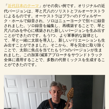
「
近代日本のテーマ
」がその良い例です。オリジナルの近
代バージョンは、琴と尺八のソリストとフルオーケストラ
によるものです。オーケストラはプラハのドヴォルザー
ク・ホールで録音され、ソロはニューヨークで別々に録音
されました。ソロ録音を編集し、再構築することで、琴と
尺八のみを中心に構築された新しいバージョンを生み出す
ことができたのです。もう1つ、より軍事的な旋律とし
て、琴と一緒に太鼓を導入し、新しいバリエーションも生
み出すことができました。そこから、琴を完全に取り除く
ことで、太鼓に焦点を当てたもう1つのバージョンが生ま
れました。この加算/減算アプローチをサウンドトラック
全体に適用することで、多数の代替ミックスを生成するこ
とができたのです。