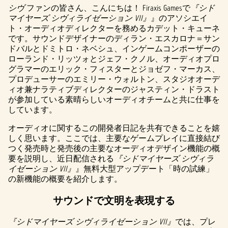
シヴ
ファンの皆さん、こんにちは！ Firaxis Gamesで
『シド
マイヤーズ シヴィライゼーション VII』
』のアソシエイ
ト・オーディオディレクターを務めるカデット・キューネ
です。サウンドデザイナーのディラン・エスカロナ＝サン
ドバルとドミトロ・ネベシュ、インゲームコンポーザーの
ローランド・リッツォとジェフ・クノル、オーディオプロ
グラマーのエリック・フィスターとジョゼフ・マーカス、
プロデューサーのエミリー・ウォルトン、スタジオオーデ
ィオ兼ナラティブディレクターのジャスティン・ドラスト
が参加している素晴らしいオーディオチームと共に仕事を
しています。
オーディオに関するこの開発者日記を共有できることを嬉
しく思います。ここでは、主要なゲームプレイに直接結び
つく発売時と発売後の主要なオーディオデザイン機能の概
要を説明し、近日配信される
『シドマイヤーズ シヴィラ
イゼーション VII』
』無料大型アップデート「時の試練」
の新機能の概要を紹介します。
サウンドで文明を表現する
『シドマイヤーズ シヴィライゼーション VII』
では、プレ