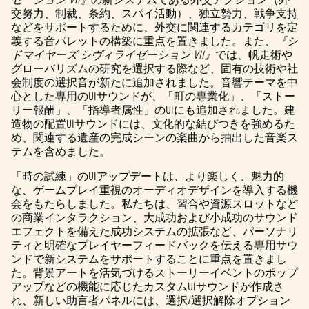
eサ
交努力、制裁、条約、スパイ活動）、独立勢力、戦争支持
ーバ
などをサポートするために、外交に関連するカテゴリを定
ーへ
義する音パレットの構築に重点を置きました。また、
『シ
のデ
ドマイヤーズ シヴィライゼーション VII』
では、帆走術や
ータ
グローバリズムの研究を選択する際など、固有の技術や社
転送
会制度の選択音が新たに追加されました。音響テーマを中
に同
心とした専用のUIサウンドが、「町の専業化」、「ストー
意し
リー報酬」、「指導者属性」のUIにも追加されました。建
たも
造物の配置UIサウンドには、文化的な結びつきを強めるた
のと
め、関連する遺産の完成シーンの楽曲から抽出した音楽ス
みな
テムを含めました。
され
ま
「時の試練」のUIアップデートは、より楽しく、魅力的
す。
な、ゲームプレイ重視のオーディオデザインを導入する機
会をもたらしました。私たちは、習合や資源スロットなど
の商業インタラクション、大成功および小成功のサウンド
エフェクトを備えた成功システムの拡張など、パーソナリ
ティと明確なプレイヤーフィードバックを伝える専用サウ
ンドで新システムをサポートすることに重点を置きまし
た。背景アートを活気づけるストーリーイベントのポップ
アップなどの機能に応じたカスタムUIサウンドが作成さ
れ、新しい助言者パネルには、選択/選択解除オプション