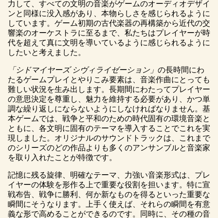
力して、すべての文明の音楽がゲームのオーディオデザイ
ンと同様に没入感があり、本物らしさを感じられるように
しています。ゲーム初期の古代楽器の再構築から近代の交
響楽のオーケストラに至るまで、私たちはプレイヤーが時
代を超えて真に文明を導いているように感じられるように
したいと考えました。
「シドマイヤーズ シヴィライゼーション」
の長時間にわ
たるゲームプレイとやりこみ要素は、音楽作曲にとっても
難しい状況を生み出します。長期間にわたってプレイヤー
の意思決定を尊重し、魅力を維持する必要があり、かつ単
調な繰り返しにならないようにしなければなりません。基
本ゲームでは、戦争と平和のための時代固有の環境音楽と
ともに、各文明に固有のテーマを導入することでこれを実
現しました。オリジナルのサウンドトラックは、これまで
のシリーズのどの作品よりも多くのアンサンブルと音楽家
を取り入れたことが特徴です。
記憶に残る旋律、明確なテーマ、力強い音楽形式は、プレ
イヤーの体験を形作る上で重要な役割を担います。特に宣
戦布告、戦争に勝利、何か新なものを得るといった重要な
瞬間にそうなります。上手く使えば、それらの瞬間を有意
義な形で高めることができるのです。同時に、その種の音