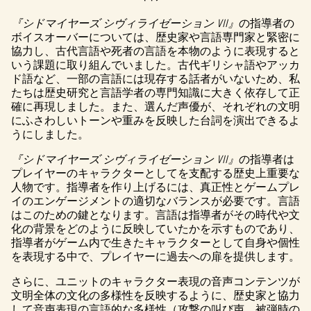
『シドマイヤーズ シヴィライゼーション VII』
の指導者の
ボイスオーバーについては、歴史家や言語専門家と緊密に
協力し、古代言語や死者の言語を本物のように表現すると
いう課題に取り組んでいました。古代ギリシャ語やアッカ
ド語など、一部の言語には現存する話者がいないため、私
たちは歴史研究と言語学者の専門知識に大きく依存して正
確に再現しました。また、選んだ声優が、それぞれの文明
にふさわしいトーンや重みを反映した台詞を演出できるよ
うにしました。
『シドマイヤーズ シヴィライゼーション VII』
の指導者は
プレイヤーのキャラクターとしてを支配する歴史上重要な
人物です。指導者を作り上げるには、真正性とゲームプレ
イのエンゲージメントの適切なバランスが必要です。言語
はこのための鍵となります。言語は指導者がその時代や文
化の背景をどのように反映していたかを示すものであり、
指導者がゲーム内で生きたキャラクターとして自身や個性
を表現する中で、プレイヤーに過去への扉を提供します。
さらに、ユニットのキャラクター表現の音声コンテンツが
文明全体の文化の多様性を反映するように、歴史家と協力
して音声表現の言語的な多様性（攻撃の叫び声、被弾時の