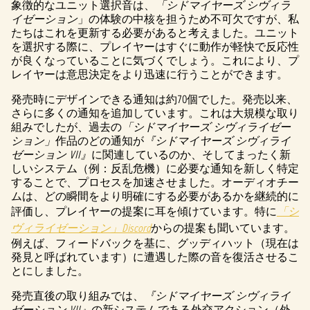
象徴的なユニット選択音は、
「シドマイヤーズ シヴィラ
a
イゼーション
」の体験の中核を担うため不可欠ですが、私
たちはこれを更新する必要があると考えました。ユニット
y
を選択する際に、プレイヤーはすぐに動作が軽快で反応性
が良くなっていることに気づくでしょう。これにより、プ
レイヤーは意思決定をより迅速に行うことができます。
再生
発売時にデザインできる通知は約70個でした。発売以来、
をク
さらに多くの通知を追加しています。これは大規模な取り
リッ
組みでしたが、過去の
クす
「シドマイヤーズ シヴィライゼー
ション」
る
作品のどの通知が
『シドマイヤーズ シヴィライ
ゼーション VII』
と、
に関連しているのか、そしてまったく新
しいシステム（例：反乱危機）に必要な通知を新しく特定
YouTu
することで、プロセスを加速させました。オーディオチー
beの
ムは、どの瞬間をより明確にする必要があるかを継続的に
プラ
評価し、プレイヤーの提案に耳を傾けています。特に
「シ
イバ
ヴィライゼーション」Discord
からの提案も聞いています。
シー
例えば、フィードバックを基に、グッディハット（現在は
ポリ
発見と呼ばれています）に遭遇した際の音を復活させるこ
シー
とにしました。
と
発売直後の取り組みでは、
『シドマイヤーズ シヴィライ
Googl
ゼーション VII』
の新システムである外交アクション（外