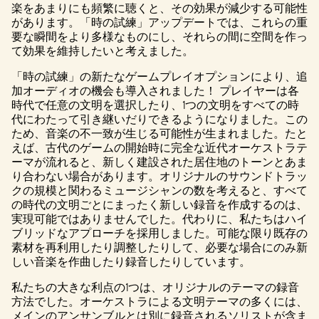
楽をあまりにも頻繁に聴くと、その効果が減少する可能性
があります。「時の試練」アップデートでは、これらの重
要な瞬間をより多様なものにし、それらの間に空間を作っ
て効果を維持したいと考えました。
「時の試練」の新たなゲームプレイオプションにより、追
加オーディオの機会も導入されました！ プレイヤーは各
時代で任意の文明を選択したり、1つの文明をすべての時
代にわたって引き継いだりできるようになりました。この
ため、音楽の不一致が生じる可能性が生まれました。たと
えば、古代のゲームの開始時に完全な近代オーケストラテ
ーマが流れると、新しく建設された居住地のトーンとあま
り合わない場合があります。オリジナルのサウンドトラッ
クの規模と関わるミュージシャンの数を考えると、すべて
の時代の文明ごとにまったく新しい録音を作成するのは、
実現可能ではありませんでした。代わりに、私たちはハイ
ブリッドなアプローチを採用しました。可能な限り既存の
素材を再利用したり調整したりして、必要な場合にのみ新
しい音楽を作曲したり録音したりしています。
私たちの大きな利点の1つは、オリジナルのテーマの録音
方法でした。オーケストラによる文明テーマの多くには、
メインのアンサンブルとは別に録音されるソリストが含ま