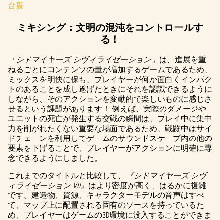
台裏
ミキシング：文明の混沌をコントロールす
る！
「シドマイヤーズ シヴィライゼーション」
は、進展を重
ねるごとにコンテンツの量が増加するゲームであるため、
ミックスを明快に保ち、プレイヤーが何か面白くインパク
トのあることを成し遂げたときにそれを認識できるように
しながら、そのアクションを変動的で楽しいものに感じさ
せるという課題があります！ 例えば、実際のダメージや
ユニットの死亡が発生する交戦の瞬間は、プレイ中に集中
力を削がれたくない重要な場面であるため、戦闘中はサイ
ドチェーンを利用してゲームのサウンドスケープ内の他の
要素を下げることで、プレイヤーがアクションに明確に専
念できるようにしました。
これまでのタイトルと比較して、
『シドマイヤーズ シヴ
ィライゼーション VII』
はより密度が高く、はるかに複雑
です。建造物、資源、キャラクターモデルの音声はすべ
て、マップ上に配置される固有のソースを持っているた
め、プレイヤーはゲームの3D環境に没入することができま