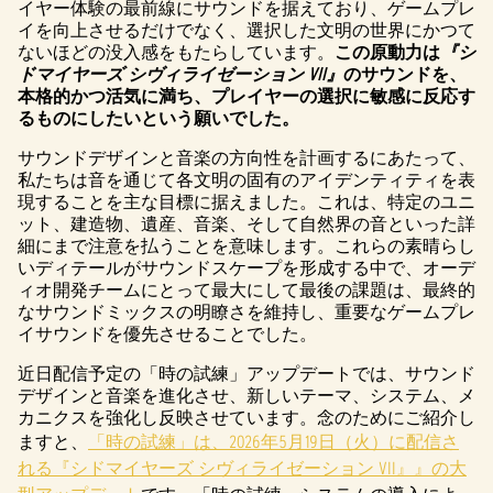
イヤー体験の最前線にサウンドを据えており、ゲームプレ
イを向上させるだけでなく、選択した文明の世界にかつて
ないほどの没入感をもたらしています。
この原動力は
『シ
ドマイヤーズ シヴィライゼーション VII』
のサウンドを、
本格的かつ活気に満ち、プレイヤーの選択に敏感に反応す
るものにしたいという願いでした。
サウンドデザインと音楽の方向性を計画するにあたって、
私たちは音を通じて各文明の固有のアイデンティティを表
現することを主な目標に据えました。これは、特定のユニ
ット、建造物、遺産、音楽、そして自然界の音といった詳
細にまで注意を払うことを意味します。これらの素晴らし
いディテールがサウンドスケープを形成する中で、オーデ
ィオ開発チームにとって最大にして最後の課題は、最終的
なサウンドミックスの明瞭さを維持し、重要なゲームプレ
イサウンドを優先させることでした。
近日配信予定の「時の試練」アップデートでは、サウンド
デザインと音楽を進化させ、新しいテーマ、システム、メ
カニクスを強化し反映させています。念のためにご紹介し
ますと、
「時の試練」は、2026年5月19日（火）に配信さ
れる『シドマイヤーズ シヴィライゼーション VII』』の大