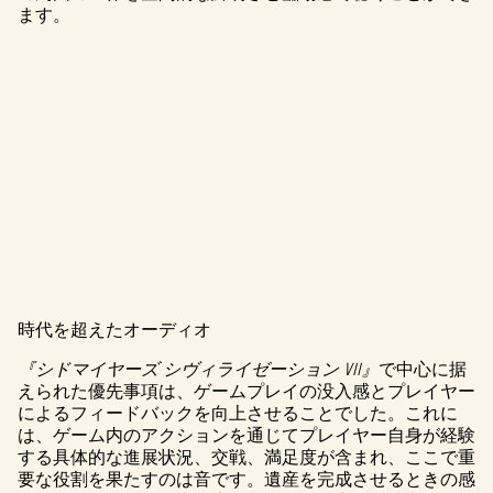
ます。
時代を超えたオーディオ
A
『シドマイヤーズ シヴィライゼーション VII』
で中心に据
c
えられた優先事項は、ゲームプレイの没入感とプレイヤー
によるフィードバックを向上させることでした。これに
c
は、ゲーム内のアクションを通じてプレイヤー自身が経験
e
する具体的な進展状況、交戦、満足度が含まれ、ここで重
要な役割を果たすのは音です。遺産を完成させるときの感