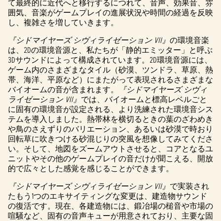
e
て最終的に近代へと移行するにつれて、音声、効果音、雰
囲気、音楽がゲームプレイの進展状況や時間の経過を反映
p
し、複雑さを増していきます。
t
『シドマイヤーズ シヴィライゼーション VII』
の環境音楽
&
は、2Dの環境音源と、私たちが「静的エミッター」と呼ぶ
3Dサウンドによって構成されています。2D環境音源には、
P
ゲーム内のさまざまなタイル（砂漠、ツンドラ、草原、熱
帯、海洋、平原など）にまたがって表現されるさまざまな
l
バイオームの音が含まれます。
『シドマイヤーズ シヴィ
ライゼーション VII』
では、バイオームと標高レベルごと
a
に固有の環境音が設定される、より洗練された環境音シス
テムを導入しました。熱帯林を横切るときの葉のざわめき
y
や鳥のさえずりのバリエーション、あるいは砂漠で時おり
回転草に吹きつける砂混じりの突風を想像してみてくださ
い。そして、地図をズームアウトさせると、コアとなるユ
再生
ニットやその他のゲームプレイの音だけが聞こえる、開放
をク
的で広々とした感覚を感じることができます。
リッ
『シドマイヤーズ シヴィライゼーション VII』
クす
で実装され
たもう1つのエキサイティングな変更は、建造物サウンド
る
の復活です。現在、各建造物には、鍛冶場の槌音や市場の
と、
喧騒など、固有の音声キューが用意されており、主要な固
YouTu