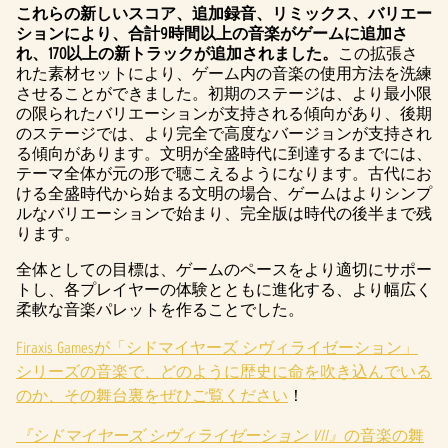
これらの新しいスコア、追加録音、リミックス、バリエー
ションにより、合計9時間以上の音楽がゲームに追加さ
れ、170以上の新トラックが追加されました。
この拡張さ
れた素材セットにより、ゲーム内の音楽の使用方法を洗練
させることができました。初期のステージは、より最小限
の限られたバリエーションが支持される傾向があり、後期
のステージでは、より完全で高度なバージョンが支持され
る傾向があります。文明が全盛時代に到達するまでには、
テーマ全体が元の形で聴こえるようになります。古代にお
ける全盛時代から始まる文明の場合、ゲームはよりシンプ
ルなバリエーションで始まり、完全版は時代の後半まで残
ります。
全体としての目標は、ゲームのペースをより適切にサポー
トし、各プレイヤーの体験とともに進化する、より幅広く
柔軟な音楽パレットを作ることでした。
Firaxis Gamesが「シドマイヤーズ シヴィライゼーション」
シリーズの音楽で、どのように歴史に命を吹き込んでいる
のか、その舞台裏をぜひご覧ください
！
『シドマイヤーズ シヴィライゼーション VII』
の音楽の舞