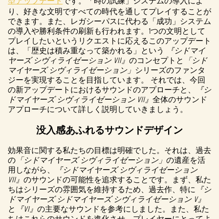
型アップデート
です。「時の試練」システムの導入によ
り、好きな文明ですべての時代を通してプレイすることが
できます。また、レガシーパスに代わる「成功」システム
の導入や勝利条件の刷新も行われます。1つの文明として
プレイしたいというリクエストに応えるこのアップデート
は、「歴史は積み重なって築かれる」という
『シドマイ
ヤーズ シヴィライゼーション VII』
のコンセプトと
「シド
マイヤーズ シヴィライゼーション」
シリーズのファンタ
ジーを実現することを目指しています。 それでは、今回
の新アップデートにおけるサウンドのアプローチと、
『シ
ドマイヤーズ シヴィライゼーション VII』
全体のサウンド
アプローチについて詳しく説明していきましょう。
没入感あふれるサウンドデザイン
効果音に関する私たちの目標は明確でした。それは、過去
の
「シドマイヤーズ シヴィライゼーション」
の遺産を活
用しながら、
『シドマイヤーズ シヴィライゼーション
VII』
のサウンドの可能性を追求することです。まず、私た
ちはシリーズの雰囲気を維持するため、過去作、特に
『シ
ドマイヤーズ シドマイヤーズ シヴィライゼーション V』
と
『VI』
の主要なサウンドを参考にしました。また、私た
ちはこれらのサウンドを進化させ、プレイヤーにとってよ