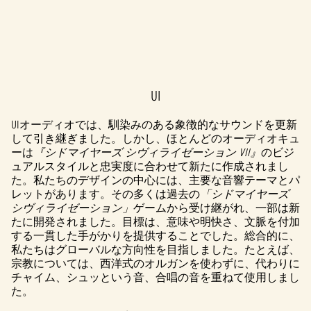
UI
A
c
UIオーディオでは、馴染みのある象徴的なサウンドを更新
して引き継ぎました。しかし、ほとんどのオーディオキュ
c
ーは
『シドマイヤーズ シヴィライゼーション VII』
のビジ
ュアルスタイルと忠実度に合わせて新たに作成されまし
e
た。私たちのデザインの中心には、主要な音響テーマとパ
レットがあります。その多くは過去の
「シドマイヤーズ
p
シヴィライゼーション」
ゲームから受け継がれ、一部は新
t
たに開発されました。目標は、意味や明快さ、文脈を付加
する一貫した手がかりを提供することでした。総合的に、
&
私たちはグローバルな方向性を目指しました。たとえば、
宗教については、西洋式のオルガンを使わずに、代わりに
P
チャイム、シュッという音、合唱の音を重ねて使用しまし
た。
l