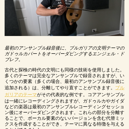
最初のアンサンブル録音後に、ブルガリアの文明テーマの
ガドゥルカパートをオーバーダビングするエンジェル・ド
ブレフ。
古代と探検の時代の文明にも同様の技術を使用しました。
多くのテーマは完全なアンサンブルで録音されますが、い
くつかの要素（多くの場合、最初のアンサンブル録音後に
追加される）は、分離してやり直すことができます。
ブル
ガリアのテーマ
がその代表的な例です。コアアンサンブル
は一緒にレコーディングされますが、ガドゥルカやガイダ
などの楽器は最初のアンサンブルレコーディングセッショ
ン後にオーバーダビングされます。これらの部分を分離す
ることで、ボーカル要素のないバージョンを含む代替ミッ
クスを作成することができ、テーマに異なる特徴を与える