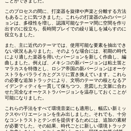
ことができました。
このプロセスの間に、打楽器を旋律や声楽と分離する方法
もあることに気づきました。これらの打楽器のみのバージ
ョンは、多様性を増し、認識可能なテーマ間に空間を作り
出すのに役立ち、長時間プレイでの繰り返しを減らすのに
役立ちました。
また、主に近代のテーマでは、使用可能な要素を抽出でき
ない状況もありました。そのような場合には、初期の時代
により適した楽器を用いたバージョンを新しく作曲し、編
曲しました。例えば、メキシコの新バージョンは粘土笛と
マラカスを特徴とし、ロシア帝国の新バージョンはオーケ
ストラをバラライカとグスリに置き換えています。これら
の必要な追加トラックにより、文明のテーマの核となるア
イデンティティを一貫して保ちつつ、意図した文脈に合わ
せた完全なオーケストラバージョンを温存しておくことが
可能になりました。
これらの手法をすべて環境音楽にも適用し、幅広い新ミッ
クスやバリエーションを生み出しました。それでも、十分
なコントラストとテンポを提供するためには、追加の素材
が必要でした。その結果、時代ごとに新しい環境トラック