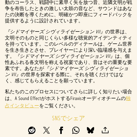
p
動のコーラス、戦闘中に素早く矢を放つ音、近隣文明が戦
争を布告したときの激しい太鼓の音など、サウンドはあな
t
たの決断を導くために、明確かつ即座にフィードバックを
提供するように設計されています。
&
『シドマイヤーズ シヴィライゼーション VII』
の世界は、
P
文明そのものと同じくらい多様な聴覚的アイデンティティ
を持っています。このレベルのディテールは、ゲーム世界
l
を生き生きとさせ、プレイヤーにより深い臨場感を与えま
a
す。
『シドマイヤーズ シヴィライゼーション VII』
は、個
性あふれる各文明を称える祝宴であり、音はその重要な要
y
素です。あなたが
『シドマイヤーズ シヴィライゼーショ
ン VII』
の世界を探索する際に、それを聴くだけではな
く、感じてもらえることを願っています。
再生
私たちのこのプロセスについてさらに詳しく知りたい場合
をク
は、A Sound EffectがホストするFiraxisオーディオチームの
独
リッ
占インタビュー
をご覧ください。
クす
る
SNSでシェア
と、
YouTu
beの