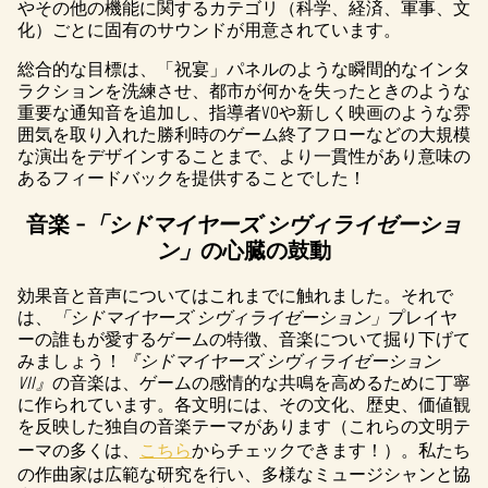
やその他の機能に関するカテゴリ（科学、経済、軍事、文
化）ごとに固有のサウンドが用意されています。
総合的な目標は、「祝宴」パネルのような瞬間的なインタ
ラクションを洗練させ、都市が何かを失ったときのような
重要な通知音を追加し、指導者VOや新しく映画のような雰
囲気を取り入れた勝利時のゲーム終了フローなどの大規模
な演出をデザインすることまで、より一貫性があり意味の
あるフィードバックを提供することでした！
音楽 –
「シドマイヤーズ シヴィライゼーショ
ン」
の心臓の鼓動
効果音と音声についてはこれまでに触れました。それで
は、
「シドマイヤーズ シヴィライゼーション」
プレイヤ
ーの誰もが愛するゲームの特徴、音楽について掘り下げて
みましょう！
『シドマイヤーズ シヴィライゼーション
VII』
の音楽は、ゲームの感情的な共鳴を高めるために丁寧
に作られています。各文明には、その文化、歴史、価値観
を反映した独自の音楽テーマがあります（これらの文明テ
ーマの多くは、
こちら
からチェックできます！）。私たち
の作曲家は広範な研究を行い、多様なミュージシャンと協