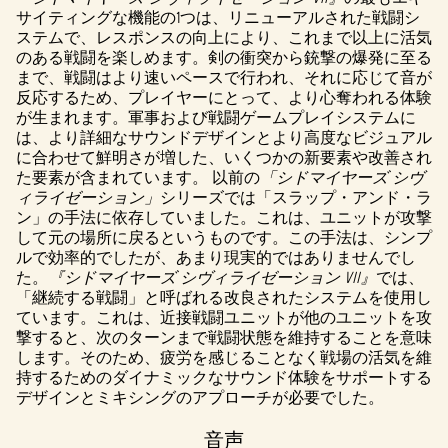
す。
サイティングな機能の1つは、リニューアルされた戦闘シ
ステムで、レスポンスの向上により、これまで以上に活気
のある戦闘を楽しめます。剣の衝突から銃撃の爆発に至る
まで、戦闘はより速いペースで行われ、それに応じて音が
反応するため、プレイヤーにとって、より心奪われる体験
が生まれます。軍事および戦闘ゲームプレイシステムに
は、より詳細なサウンドデザインとより高度なビジュアル
に合わせて鮮明さが増した、いくつかの新要素や改善され
た要素が含まれています。 以前の
「シドマイヤーズ シヴ
ィライゼーション」
シリーズでは「スラップ・アンド・ラ
ン」の手法に依存していました。これは、ユニットが攻撃
して元の場所に戻るというものです。この手法は、シンプ
ルで効率的でしたが、あまり現実的ではありませんでし
た。
『シドマイヤーズ シヴィライゼーション VII』
では、
「継続する戦闘」と呼ばれる改良されたシステムを使用し
ています。これは、近接戦闘ユニットが他のユニットを攻
撃すると、次のターンまで戦闘状態を維持することを意味
します。そのため、疲労を感じることなく戦場の活気を維
持するためのダイナミックなサウンド体験をサポートする
デザインとミキシングのアプローチが必要でした。
音声