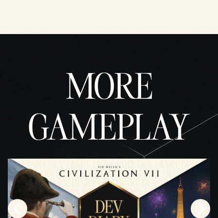
プラ
イバ
シー
ポリ
シー
と
MORE
Googl
eサ
ーバ
ーへ
GAMEPLAY
のデ
ータ
転送
に同
意し
たも
のと
みな
され
ま
す。