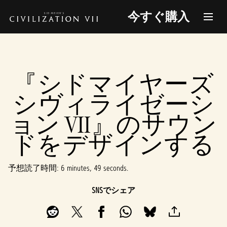
今すぐ購入
『シドマイヤーズ
シヴィライゼーシ
ョン VII』のサウン
ドをデザインする
予想読了時間
6 minutes, 49 seconds
SNSでシェア