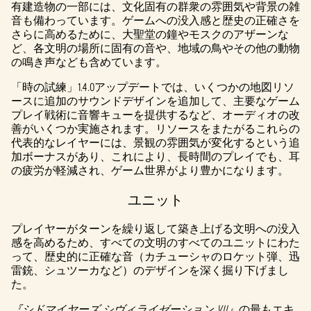
有建造物の一部には、文化固有の群衆の雰囲気や背景の雑
beの
音も備わっています。ゲームへの没入感と歴史の正確さを
プラ
さらに高めるために、大聖堂の鐘やモスクのアザーンな
イバ
ど、各文明の場所に固有の音や、地域の鳥やその他の動物
シー
の鳴き声なども含めています。
ポリ
「時の試練」1.4.0アップデートでは、いくつかの地図リソ
シー
ースに追加のサウンドデザインを追加して、主要なゲーム
と
プレイ戦術に音響キューを提供するなど、オーディオの改
Googl
善がいくつか実施されます。リソースをまたがるこれらの
eサ
代表的なレイヤーには、景観の雰囲気が変化するという追
ーバ
加ボーナスがあり、これにより、長時間のプレイでも、耳
ーへ
の疲労が軽減され、ゲーム世界がより豊かになります。
のデ
ータ
ユニット
転送
に同
プレイヤーがターンを繰り返して築き上げる文明への没入
意し
感を高めるため、すべての文明のすべてのユニットにわた
たも
って、歴史的に正確な音（カチューシャのロケット弾、迅
のと
雷銃、シュツーカなど）のデザインを深く掘り下げまし
みな
た。
され
ま
『シドマイヤーズ シヴィライゼーション VII』
の最もエキ