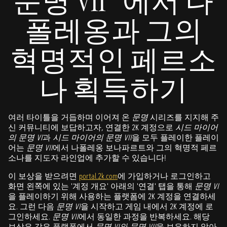
문명 VII**에서 나
폴레옹과 그의
혁명적인 페르소
나 획득하기
여러 타이틀을 거듭하며 이어져 온
문명
시리즈를 지지해 주
신 커뮤니티에 보답하고자, 연결한 2K 계정으로
시드 마이어
의 문명 VI
과
시드 마이어의 문명 VII
을 모두 플레이한 플레이
어는
문명 VII
에서 나폴레옹 보나파르트와 그의 혁명적 페르
소나를 지도자 라인업에 추가할 수 있습니다!
이 보상을 받으려면
portal.2k.com
에 가입하거나 로그인하고
화면 왼쪽에 있는 '계정 개요' 아래의 '연결' 탭을 통해
문명 VI
을 플레이하기 위해 사용하는 플랫폼에 2K 계정을 연결하세
요. 그런 다음
문명 VI
을 시작하고 게임 내에서 2K 계정에 로
그인하세요.
문명 VII
에서 동일한 과정을 반복하세요. 해당
보상은 같은 플랫폼에서
문명 VI와 문명 VII
을 보유하지 않아