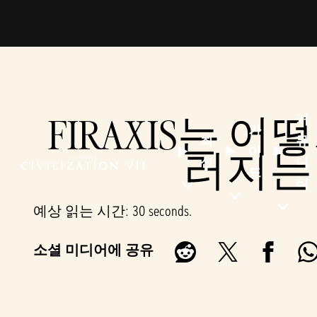
FIRAXIS는
커
가
최
뮤
이
러지는 
신
니
드
티
예상 읽는 시간
30 seconds
소셜 미디어에 공유