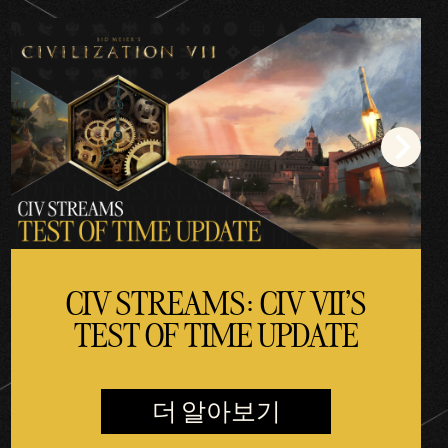
CIV STREAMS: CIV VII'S
TEST OF TIME UPDATE
더 알아보기