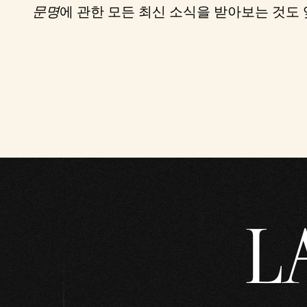
문명
에 관한 모든 최신 소식을 받아보는 것도 
t
&
P
l
a
y
L
재
생
을
클
릭