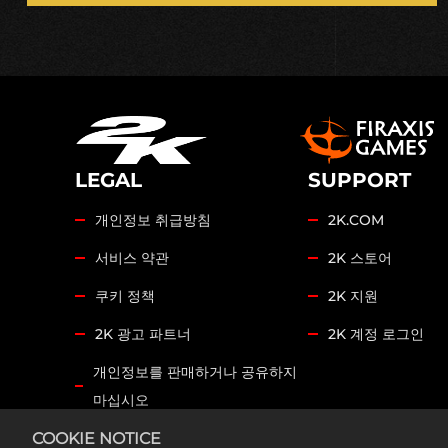
의
하
는
것
으
로
간
주
LEGAL
SUPPORT
되
개인정보 취급방침
2K.COM
며,
데
서비스 약관
2K 스토어
이
쿠키 정책
2K 지원
터
가
2K 광고 파트너
2K 계정 로그인
Goog
개인정보를 판매하거나 공유하지
le 서
버
마십시오
로
COOKIE NOTICE
COOKIE SETTINGS