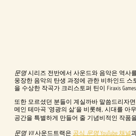
문명
시리즈 전반에서 사운드와 음악은 역사를
A
웅장한 음악의 탄생 과정에 관한 비하인드 스
c
을 수상한 작곡가 크리스토퍼 틴이 Firaxis 
또한 모르셨던 분들이 계실까바 말씀드리자
c
메인 테마곡 '영광의 삶'을 비롯해, 시대를 
e
공간을 특별하게 만들어 줄 기념비적인 작품을
p
문명 VII
사운드트랙은
공식
문명
YouTube 채널