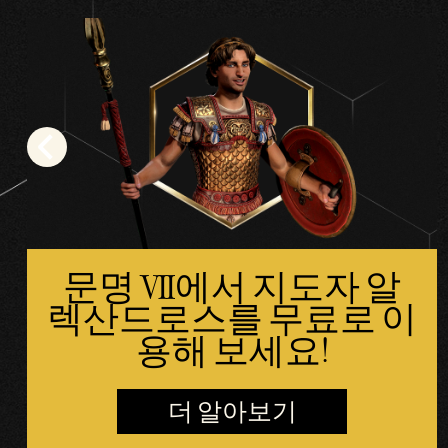
하
면
YouT
ube
의
개
인
정
보
문명 VII에서 지도자 알
보
렉산드로스를 무료로 이
호
정
용해 보세요!
책
에
더 알아보기
동