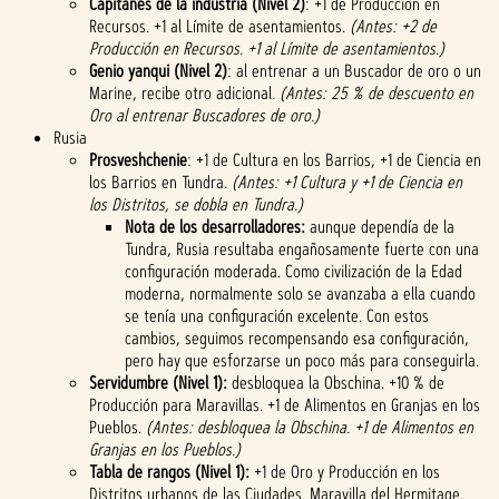
Capitanes de la industria (Nivel 2)
: +1 de Producción en
Recursos. +1 al Límite de asentamientos.
(Antes: +2 de
Producción en Recursos. +1 al Límite de asentamientos.)
Genio yanqui (Nivel 2)
: al entrenar a un Buscador de oro o un
Marine, recibe otro adicional.
(Antes: 25 % de descuento en
Oro al entrenar Buscadores de oro.)
Rusia
Prosveshchenie
: +1 de Cultura en los Barrios, +1 de Ciencia en
los Barrios en Tundra.
(Antes: +1 Cultura y +1 de Ciencia en
los Distritos, se dobla en Tundra.)
Nota de los desarrolladores:
aunque dependía de la
Tundra, Rusia resultaba engañosamente fuerte con una
configuración moderada. Como civilización de la Edad
moderna, normalmente solo se avanzaba a ella cuando
se tenía una configuración excelente. Con estos
cambios, seguimos recompensando esa configuración,
pero hay que esforzarse un poco más para conseguirla.
Servidumbre (Nivel 1):
desbloquea la Obschina. +10 % de
Producción para Maravillas. +1 de Alimentos en Granjas en los
Pueblos.
(Antes: desbloquea la Obschina. +1 de Alimentos en
Granjas en los Pueblos.)
Tabla de rangos (Nivel 1):
+1 de Oro y Producción en los
Distritos urbanos de las Ciudades. Maravilla del Hermitage.