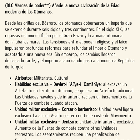
(DLC Mareas de poder**) Añade la nueva civilización de la Edad
moderna de los Otomanos.
Desde las orillas del Bósforo, los otomanos gobernaron un imperio que
se extendió durante seis siglos y tres continentes. En el siglo XIX, las
riquezas del mundo fluían por el Gran Bazar y la armada otomana
dominaba los mares. Las tensiones entre el poder religioso y el laico
impulsaron profundas reformas para refundar el Imperio Otomano y
adaptarlo a una nueva era. Sin embargo, los cambios llegaron
demasiado tarde, y el imperio acabó dando paso a la moderna República
de Turquía.
Atributos
: Militarista, Cultural
Habilidad exclusiva – Devlet-i ʿAlīye-i ʿOsmānīye
: al excavar un
Artefacto en territorio otomano, se genera un Artefacto adicional.
Las Unidades navales y de infantería reciben un incremento de la
Fuerza de combate cuando atacan.
Unidad militar exclusiva – Corsario berberisco
: Unidad naval ligera
exclusiva. La acción Asalto costero no tiene coste de Movimiento.
Unidad militar exclusiva – Jenízaro
: unidad de infantería exclusiva.
Aumento de la Fuerza de combate contra otras Unidades
terrestres. Los asentamientos reciben una penalización de