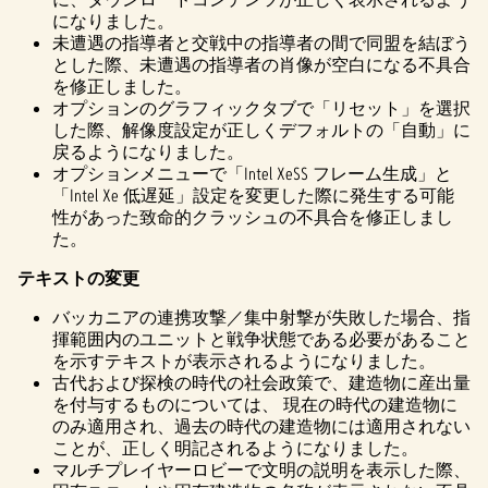
になりました。
未遭遇の指導者と交戦中の指導者の間で同盟を結ぼう
とした際、未遭遇の指導者の肖像が空白になる不具合
を修正しました。
オプションのグラフィックタブで「リセット」を選択
した際、解像度設定が正しくデフォルトの「自動」に
戻るようになりました。
オプションメニューで「Intel XeSS フレーム生成」と
「Intel Xe 低遅延」設定を変更した際に発生する可能
性があった致命的クラッシュの不具合を修正しまし
た。
テキストの変更
バッカニアの連携攻撃／集中射撃が失敗した場合、指
揮範囲内のユニットと戦争状態である必要があること
を示すテキストが表示されるようになりました。
古代および探検の時代の社会政策で、建造物に産出量
を付与するものについては、 現在の時代の建造物に
のみ適用され、過去の時代の建造物には適用されない
ことが、正しく明記されるようになりました。
マルチプレイヤーロビーで文明の説明を表示した際、