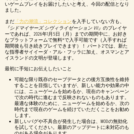
いゲームプレイをお届けしたいと考え、今回の配信となり
ました。
まだ
「力の潮流」コレクション
を入手していない方も、
『シドマイヤーズ シヴィライゼーション VII』
のプレイヤ
ーであれば、2026年1月5日（月）までの期間中に、お好き
なプラットフォームで無料*で入手可能です（入手すれば
期間後も引き続きプレイできます）！ パート2では、新た
な指導者サイイーダ・アル・フッラに加え、オスマンとア
イスランドの文明が登場します。
最初に手短にお伝えしたいこと
可能な限り既存のセーブデータとの後方互換性を維持
することを目指していますが、新しい能力や効果の中
には、ニューゲームを始めるか、現在のキャンペーン
で次の時代に進むまで反映されないものもあります。
最適な体験のために、ニューゲームを始めるか、次の
時代まで現在のゲームを続けていただくことをお勧め
します。
新しいバグや不具合が発生した場合は、MODの無効化
を試してください。最新のアップデートに未対応のも
のがある場合があります。