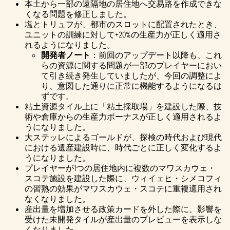
本土から一部の遠隔地の居住地へ交易路を作成できな
くなる問題を修正しました。
塩とトリュフが、都市のスロットに配置されたとき、
ユニットの訓練に対して+20%の生産力が正しく適用さ
れるようになりました。
開発者ノート
：前回のアップデート以降も、これ
らの資源に関する問題が一部のプレイヤーにおい
て引き続き発生していましたが、今回の調整によ
り、意図した通りに正常に機能するようになるは
ずです。
粘土資源タイル上に「粘土採取場」を建設した際、技
術や倉庫からの生産力ボーナスが正しく適用されるよ
うになりました。
大ステッレによるゴールドが、探検の時代および現代
における遺産建設時に、時代ごとに正しく変化するよ
うになりました。
プレイヤーが1つの居住地内に複数のマワスカウェ・
スコテ施設を建設した際に、ウィイェヒ・シメコフィ
の習熟の効果がマワスカウェ・スコテに重複適用され
なくなりました。
産出量を増加させる政策カードを外した際に、影響を
受けた未開発タイルが産出量のプレビューを表示しな
くなりました。