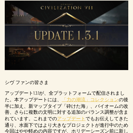
シヴ ファンの皆さま
アップデート1.3.1が、全プラットフォームで配信されまし
た。本アップデートには、
「力の潮流」コレクション
の後
半に加え、新マップタイプ「砕けた海」、バイオームの改
善、さらに複数の文明に対する追加のバランス調整が含ま
れています。これまでの
アップデート
でもお伝えしてきた
通り、水面下ではより大きなプロジェクトが進行中のため
今回はやや軽めの内容ですが、ホリデーシーズン前に新し