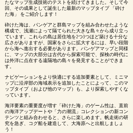
たなマップ生成技術のテストを続けてきました。そして今
回、その成果として誕生した最新のマップタイプ 「砕け
た海」 をご紹介します！
砕けた海は、パンゲアと群島マップを組み合わせたような
構成で、浅瀬によって隔てられた大きな島々から成り立っ
ています。これらの島は居住地を2つ3つほど築ける十分な
広さがありますが、国家をさらに拡大するには、早い段階
から海へ進出する必要があります。パンゲアマップと同様
に、マップの大部分は古代から探索可能で、探検の時代に
は外洋に点在する遠隔地の島々を発見することができま
す。
ナビゲーションをより快適にする追加要素として、ミニマ
ップに沿岸部の海域表示を追加したことによって、このマ
ップタイプ（および他のマップ）も、より探索しやすくな
っています。
海洋要素の重要度が増す「砕けた海」のゲーム性は、直前
の海洋アップデートや「力の潮流」コレクションの新コン
テンツと組み合わせると、さらに楽しめます。帆走術の研
究を急ぎ、コグ船を建造して、大海原へと出航しましょ
う！