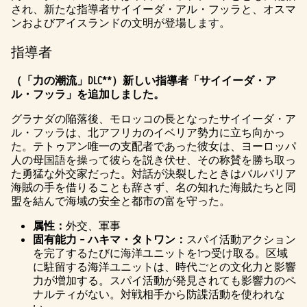
され、新たな指導者サイイーダ・アル・フッラと、オスマ
ンおよびアイスランドの文明が登場します。
指導者
（「力の潮流」DLC**）新しい指導者「サイイーダ・ア
ル・フッラ」を追加しました。
グラナダの陥落後、モロッコの長となったサイイーダ・ア
ル・フッラは、北アフリカのイベリア勢力に立ち向かっ
た。テトゥアン唯一の支配者であった彼女は、ヨーロッパ
人の母国語を操って彼らを説き伏せ、その称賛を勝ち取っ
た勇猛な外交家だった。対話が決裂したときはバルバリア
海賊の手を借りることも辞さず、名の知れた海賊たちと同
盟を結んで海域の安全と都市の富を守った。
属性：
外交、軍事
固有能力 – ハキマ・タトワン：
スパイ活動アクション
を完了するたびに海洋ユニットを1つ受け取る。区域
に駐留する海洋ユニットは、時代ごとの文化力と影響
力が増加する。スパイ活動が発見されても影響力のペ
ナルティがない。対戦相手から防諜活動を使われな