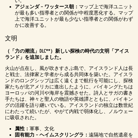
い。
アジェンダ – ワッタース朝：
マップ上で海洋ユニット
が最も多い指導者との関係が中程度悪化する。マップ
上で海洋ユニットが最も少ない指導者との関係がわず
かに改善する。
文明
（「力の潮流」DLC**）新しい探検の時代の文明「アイス
ランド」を追加しました。
火山が点在し、風が吹きすさぶ島で、アイスランド人は長
と戦士、法律家と学者から成る共同体を築いた。アイスラ
ンドのロングシップは広く遠くまで航行を可能にし、探検
家たちが北アメリカに進出したように、バイキングたちは
ヨーロッパの河川や海岸を震撼させた。詩人とサガの書き
手たちは、神々と聖人の物語や英雄譚とともに、バイキン
グの活躍を語り継いでいる。アイスランドの独立は数世紀
にわたって続いたが、やがて内戦で弱体化し、ノルウェー
に吸収された。
属性：
軍事、文化
固有能力 – ヘイムスクリングラ：
遠隔地で自然遺産を