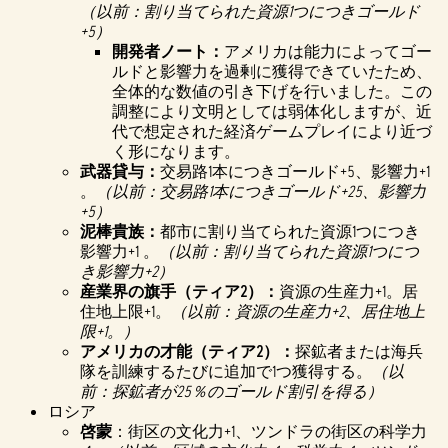
（以前：割り当てられた資源1つにつきゴールド
+5）
開発者ノート：
アメリカは能力によってゴー
ルドと影響力を過剰に獲得できていたため、
全体的な数値の引き下げを行いました。この
調整により文明としては弱体化しますが、近
代で想定された経済ゲームプレイにより近づ
く形になります。
武器貸与：
交易路1本につきゴールド+5、影響力+1
。
（以前：交易路1本につきゴールド+25、影響力
+5）
泥棒貴族：
都市に割り当てられた資源1つにつき
影響力+1 。
（以前：割り当てられた資源1つにつ
き影響力+2）
産業界の旗手（ティア2）：
資源の生産力+1。居
住地上限+1。
（以前：資源の生産力+2、居住地上
限+1。）
アメリカの才能（ティア2）：
探鉱者または海兵
隊を訓練するたびに追加で1つ獲得する。
（以
前：探鉱者が25％のゴールド割引を得る）
ロシア
啓蒙
：街区の文化力+1、ツンドラの街区の科学力