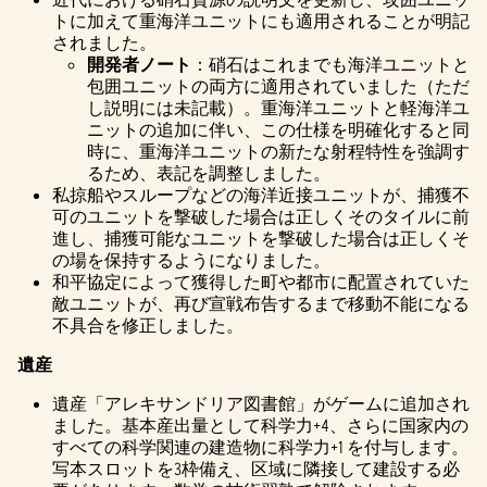
トに加えて重海洋ユニットにも適用されることが明記
されました。
開発者ノート
：硝石はこれまでも海洋ユニットと
包囲ユニットの両方に適用されていました（ただ
し説明には未記載）。重海洋ユニットと軽海洋ユ
ニットの追加に伴い、この仕様を明確化すると同
時に、重海洋ユニットの新たな射程特性を強調す
るため、表記を調整しました。
私掠船やスループなどの海洋近接ユニットが、捕獲不
可のユニットを撃破した場合は正しくそのタイルに前
進し、捕獲可能なユニットを撃破した場合は正しくそ
の場を保持するようになりました。
和平協定によって獲得した町や都市に配置されていた
敵ユニットが、再び宣戦布告するまで移動不能になる
不具合を修正しました。
遺産
遺産「アレキサンドリア図書館」がゲームに追加され
ました。基本産出量として科学力+4、さらに国家内の
すべての科学関連の建造物に科学力+1 を付与します。
写本スロットを3枠備え、区域に隣接して建設する必