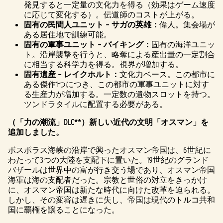
発見すると一定量の文化力を得る（効果はゲーム速度
に応じて変化する）。伝道師のコストが上がる。
固有の民間人ユニット – サガの英雄：
偉人。集会場が
ある居住地で訓練可能。
固有の軍事ユニット – バイキング：
固有の海洋ユニッ
ト。沿岸襲撃を行うと、略奪による産出量の一定割合
に相当する科学力を得る。視界が増加する。
固有遺産 – レイクホルト：
文化力ベース。この都市に
ある傑作1つにつき、この都市の軍事ユニットに対す
る生産力が増加する。一定数の遺物スロットを持つ。
ツンドラタイルに配置する必要がある。
（「力の潮流」DLC**）新しい近代の文明「オスマン」を
追加しました。
ボスポラス海峡の沿岸で興ったオスマン帝国は、6世紀に
わたって3つの大陸を支配下に置いた。19世紀のグランド
バザールは世界中の富が行き交う場であり、オスマン帝国
海軍は海の支配者だった。宗教と世俗の対立をきっかけ
に、オスマン帝国は新たな時代に向けた改革を迫られる。
しかし、その変容は遅きに失し、帝国は現代のトルコ共和
国に覇権を譲ることになった。