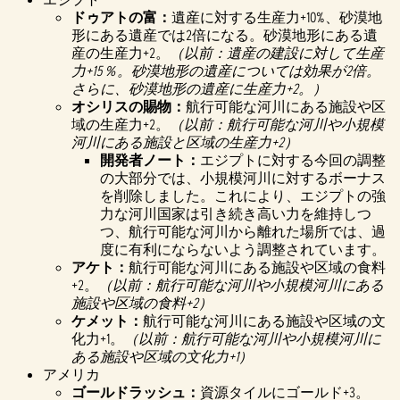
ドゥアトの富：
遺産に対する生産力+10%、砂漠地
形にある遺産では2倍になる。砂漠地形にある遺
産の生産力+2。
（以前：遺産の建設に対して生産
力+15％。砂漠地形の遺産については効果が2倍。
さらに、砂漠地形の遺産に生産力+2。）
オシリスの賜物：
航行可能な河川にある施設や区
域の生産力+2。
（以前：航行可能な河川や小規模
河川にある施設と区域の生産力+2）
開発者ノート：
エジプトに対する今回の調整
の大部分では、小規模河川に対するボーナス
を削除しました。これにより、エジプトの強
力な河川国家は引き続き高い力を維持しつ
つ、航行可能な河川から離れた場所では、過
度に有利にならないよう調整されています。
アケト：
航行可能な河川にある施設や区域の食料
+2。
（以前：航行可能な河川や小規模河川にある
施設や区域の食料+2）
ケメット：
航行可能な河川にある施設や区域の文
化力+1。
（以前：航行可能な河川や小規模河川に
ある施設や区域の文化力+1）
アメリカ
ゴールドラッシュ：
資源タイルにゴールド+3。