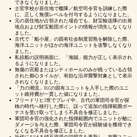
できなくなりました。
士官学校が居住地で艦隊／航空司令官を訓練した際
に、正しく無償レベルを付与するようになりました。
元の居住地が占領された場合でも、財宝輸送隊の出発
地点および財宝船団ポイントの情報が消失しなくなり
ました。
古代で「船小屋」の固有社会制度習熟を解除した際、
海洋ユニットがほかの海洋ユニットを攻撃しなくなり
ました。
私掠船の説明画面に、「海賊」能力が正しく表示され
るようになりました。
無傷の宮殿またはシティホールのみが残っている占領
された都心タイルが、有効な沿岸襲撃対象として表示
されなくなりました。
「力の潮流」DLCの固有ユニットを入手した際のユニ
ット維持費が一貫した値になりました。
フリードリヒ2世でプレイ中、古代の軍団司令官が探
検の時代へ移行した際に、誤って追加の指揮範囲ボー
ナスを受け取ってしまう不具合を修正しました。
軍団司令官の強化された指揮範囲内でユニットが敵に
ダメージを与えた際、軍団司令官が経験値を獲得でき
なくなる不具合を修正しました。
近代における硝石資源の説明文を更新し、攻囲ユニッ