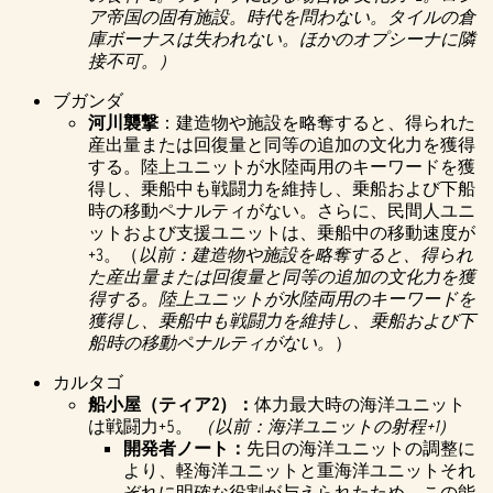
ア帝国の固有施設。時代を問わない。タイルの倉
庫ボーナスは失われない。ほかのオプシーナに隣
接不可。）
ブガンダ
河川襲撃
：建造物や施設を略奪すると、得られた
産出量または回復量と同等の追加の文化力を獲得
する。陸上ユニットが水陸両用のキーワードを獲
得し、乗船中も戦闘力を維持し、乗船および下船
時の移動ペナルティがない。さらに、民間人ユニ
ットおよび支援ユニットは、乗船中の移動速度が
+3。（
以前：建造物や施設を略奪すると、得られ
た産出量または回復量と同等の追加の文化力を獲
得する。陸上ユニットが水陸両用のキーワードを
獲得し、乗船中も戦闘力を維持し、乗船および下
船時の移動ペナルティがない。
）
カルタゴ
船小屋（ティア2）：
体力最大時の海洋ユニット
は戦闘力+5。
（以前：海洋ユニットの射程+1）
開発者ノート：
先日の海洋ユニットの調整に
より、軽海洋ユニットと重海洋ユニットそれ
ぞれに明確な役割が与えられたため、この能