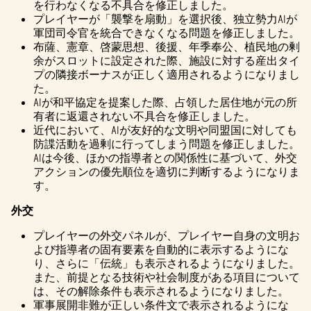
を行わなくなる不具合を修正しました。
プレイヤーが「襲撃を扇動」を選択後、独立勢力AIが
軍団司令官を統合できなくなる問題を修正しました。
布薩、憲章、啓蒙思想、後援、年季奉公、植民地の剰
余がスロットに設定された際、施設に対する産出タイ
プの隣接ボーナスが正しく適用されるようになりまし
た。
AIが和平協定を提案した際、占領した居住地が元の所
有者に返還されない不具合を修正しました。
近代において、AIが友好的な文明や同盟国に対しても
防諜活動を過剰に行ってしまう問題を修正しました。
AIは今後、ほかの指導者との関係性に基づいて、外交
アクションの優先順位を適切に判断するようになりま
す。
外交
プレイヤーの外交パネルが、プレイヤー自身の文明お
よび指導者の固有要素を自動的に表示するようにな
り、さらに「伝統」も表示されるようになりました。
また、前提となる技術や社会制度がある項目について
は、その解除条件も表示されるようになりました。
軍事展開非難が正しい条件文で表示されるようにな