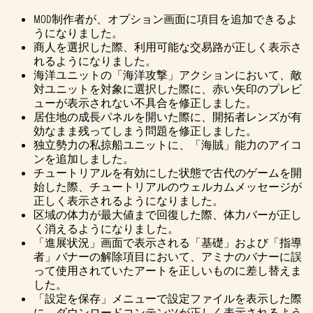
MOD制作者が、オプション画面に項目を追加できるよ
うになりました。
商人を選択した際、利用可能な交易路が正しく表示さ
れるようになりました。
海洋ユニットの「海洋攻撃」アクションにおいて、敵
対ユニットを対象に選択した際に、赤い矢印のプレビ
ューが表示されない不具合を修正しました。
居住地の成長パネルを開いた際に、開拓者レンズが有
効なまま残ってしまう問題を修正しました。
独立勢力の私掠船ユニットに、「海賊」能力のアイコ
ンを追加しました。
チュートリアルを有効にした状態で古代のゲームを開
始した際、チュートリアルのウェルカムメッセージが
正しく表示されるようになりました。
区域の体力が最大値まで回復した際、体力バーが正し
く消えるようになりました。
「進展状況」画面で表示される「基礎」および「指導
者」バナーの解除項目において、アミナのバナーに誤
って使用されていたアートを正しいものに差し替えま
した。
「設定を保存」メニューで設定ファイルを表示した際
に、ダウンロードコンテンツが正しく表示されるよう