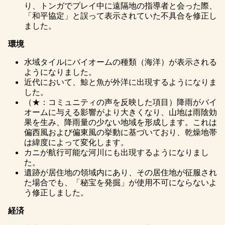
り、トンガでプレイ中に遠隔地の指導者と会った際、
「和平協定」と誤って表示されていた不具合を修正し
ました。
環境
水域タイルにバイオームの種類（海洋）が表示される
ようになりました。
近代において、鯨と魚が外洋に出現するようになりま
した。
（★：コミュニティの声を反映した項目）降雨がバイ
オームに与える影響がより大きくなり、山地は雨陰効
果を生み、降雨量の少ない地域を形成します。これは
偏西風および偏東風の挙動に基づいており、乾燥地帯
は緯度によって変化します。
カニが航行可能な河川にも出現するようになりまし
た。
遺跡が居住地の領域内にあり、その居住地が征服され
た場合でも、「秘宝を発掘」が使用不可にならないよ
う修正しました。
経済