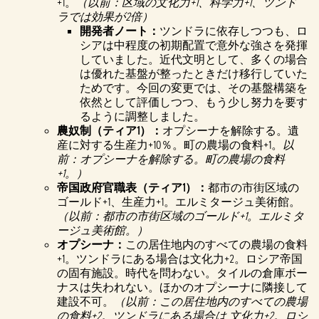
+1。
（以前：区域の文化力+1、科学力+1、ツンド
ラでは効果が2倍）
開発者ノート：
ツンドラに依存しつつも、ロ
シアは中程度の初期配置で意外な強さを発揮
していました。近代文明として、多くの場合
は優れた基盤が整ったときだけ移行していた
ためです。今回の変更では、その基盤構築を
依然として評価しつつ、もう少し努力を要す
るように調整しました。
農奴制（ティア1）：
オプシーナを解除する。遺
産に対する生産力+10％。町の農場の食料+1。
以
前：オプシーナを解除する。町の農場の食料
+1。）
帝国政府官職表（ティア1）：
都市の市街区域の
ゴールド+1、生産力+1。エルミタージュ美術館。
（以前：都市の市街区域のゴールド+1。エルミタ
ージュ美術館。）
オプシーナ：
この居住地内のすべての農場の食料
+1。ツンドラにある場合は文化力+2。ロシア帝国
の固有施設。時代を問わない。タイルの倉庫ボー
ナスは失われない。ほかのオプシーナに隣接して
建設不可。
（以前：この居住地内のすべての農場
の食料+2。ツンドラにある場合は 文化力+2。ロシ