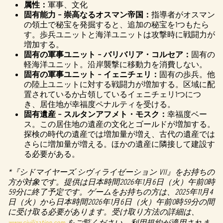
属性：
軍事、文化
固有能力 – 崇高なるオスマン帝国：
指導者がオスマン
の領土で秘宝を発掘すると、追加の秘宝を1つもたら
す。歩兵ユニットと海洋ユニットは攻撃時に戦闘力が
増加する。
固有の軍事ユニット – バリバリア・コルセア：
固有の
軽海洋ユニット。沿岸襲撃に移動力を消費しない。
固有の軍事ユニット – イェニチェリ：
固有の歩兵。他
の陸上ユニットに対する戦闘力が増加する。区域に配
置されているか占領しているイェニチェリ1つにつ
き、居住地が幸福度ペナルティを受ける。
固有遺産 – スルタンアフメト・モスク：
幸福度ベー
ス。この居住地の遺産の文化とゴールドが増加する。
探検の時代の遺産では増加量が増え、古代の遺産では
さらに増加量が増える。ほかの遺産に隣接して建設す
る必要がある。
*『シドマイヤーズ シヴィライゼーション VII』をお持ちの
方が対象です。提供は日本時間2026年1月6日（火）午前0時
59分に終了予定です。ゲームをお持ちの方は、2025年11月4
日（火）から日本時間2026年1月6日（火）午前0時59分の間
に受け取る必要があります。受け取り方法の詳細は、
www.civilization.com
をご覧ください。利用規約が適用されま