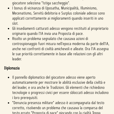
giocatore seleziona "Istiga saccheggio".
I bonus di vicinanza di Uposatha, Municipalità, Illuminismo,
Mecenatismo, Servitù debitoria e Surplus coloniale adesso sono
applicati correttamente ai miglioramenti quando inseriti in uno
slot.
Gli insediamenti catturati adesso vengono restituiti al proprietario
originario quando l'IA invia una Proposta di pace.
Risolto un problema segnalato che causava azioni di
controspionaggio fuori misura nell'epoca moderna da parte dell'IA,
anche nei confronti di civiltà amichevoli e alleate. Ora l'IA assegna
le sue priorità correttamente in base alle relazioni con gli altri
leader.
Diplomazia
Il pannello diplomatico del giocatore adesso viene aperto
automaticamente per mostrare le abilità esclusive della civiltà e
del leader, e ora anche le Tradizioni. Gli elementi che richiedono
tecnologie o progressi civici per essere sbloccati adesso includono
i loro prerequisiti.
"Denuncia presenza militare" adesso è accompagnata dal testo
corretto, risolvendo un problema che causava la comparsa del
testo errato "Proposta di pace" giocando con la civiltà Tonga