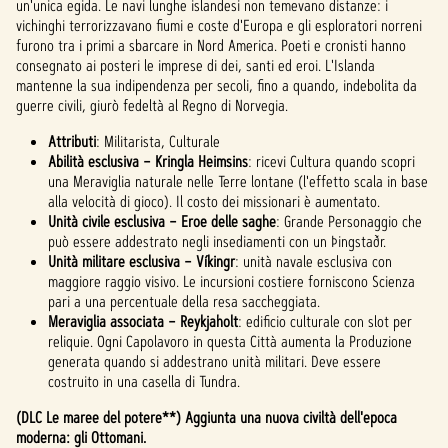
un'unica egida. Le navi lunghe islandesi non temevano distanze: i
vichinghi terrorizzavano fiumi e coste d'Europa e gli esploratori norreni
furono tra i primi a sbarcare in Nord America. Poeti e cronisti hanno
consegnato ai posteri le imprese di dei, santi ed eroi. L'Islanda
mantenne la sua indipendenza per secoli, fino a quando, indebolita da
guerre civili, giurò fedeltà al Regno di Norvegia.
Attributi
: Militarista, Culturale
Abilità esclusiva – Kringla Heimsins
: ricevi Cultura quando scopri
una Meraviglia naturale nelle Terre lontane (l'effetto scala in base
alla velocità di gioco). Il costo dei missionari è aumentato.
Unità civile esclusiva – Eroe delle saghe
: Grande Personaggio che
può essere addestrato negli insediamenti con un Þingstaðr.
Unità militare esclusiva – Víkingr
: unità navale esclusiva con
maggiore raggio visivo. Le incursioni costiere forniscono Scienza
pari a una percentuale della resa saccheggiata.
Meraviglia associata – Reykjaholt
: edificio culturale con slot per
reliquie. Ogni Capolavoro in questa Città aumenta la Produzione
generata quando si addestrano unità militari. Deve essere
costruito in una casella di Tundra.
(DLC Le maree del potere**) Aggiunta una nuova civiltà dell'epoca
moderna: gli Ottomani.