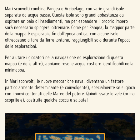
Mari sconvolti combina Pangea e Arcipelago, con varie grandi isole
separate da acque basse. Queste isole sono grandi abbastanza da
ospitare un paio di insediamenti, ma per espandere il proprio impero
sarà necessario spingersi oltremare. Come per Pangea, la maggior parte
della mappa è esplorabile fin dall'epoca antica, con alcune isole
oltreoceano a fare da Terre lontane, raggiungibili solo durante l'epoca
delle esplorazioni.
Per aiutare i giocatori nella navigazione ed esplorazione di questa
mappa (e delle altre), abbiamo reso le acque costiere identificabili nella
minimappa.
In Mari sconvolti, le nuove meccaniche navali diventano un fattore
particolarmente determinante (e coinvolgente), specialmente se si gioca
con i nuovi contenuti delle Maree del potere. Quindi issate le vele (prima
scopritele), costruite qualche cocca e salpate!