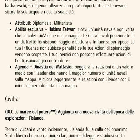
barbareschi, stringendo alleanze con pirati importanti che tenevano
sicure le sue acque e ricca la sua città.
Attributi:
Diplomazia, Militarista
Abilità esclusiva – Hakima Tatwan
: ricevi un'unità navale ogni volta
che completi un'Azione di spionaggio. Le unità navali posizionate in
un distretto forniscono maggiore Cultura e Influenza per epoca. La
tua Influenza non subisce penalità se le tue Azioni di spionaggio
vengono scoperte. I tuoi nemici non possono effettuare azioni di
Controspionaggio contro di te.
Agenda – Dinastia dei Wattasidi
: peggiora le relazioni di un valore
medio con i leader che hanno il maggior numero di unità navali
sulla mappa. Migliora leggermente le relazioni con i leader con il
minor numero di unità sulla mappa.
Civiltà
(DLC Le maree del potere**) Aggiunta una nuova civiltà dell'epoca delle
esplorazioni: l'Islanda.
Terra di vulcani e vento inclemente, l'Islanda fu la culla dell'omonimo
Stato libero che riuscì a unire clan, uomini di legge e studiosi sotto