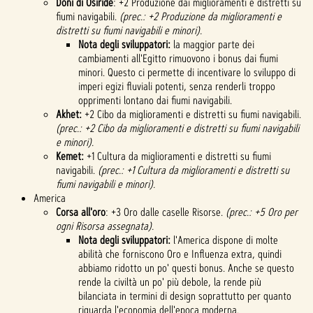
Doni di Osiride
: +2 Produzione dai miglioramenti e distretti su
fiumi navigabili.
(prec.: +2 Produzione da miglioramenti e
distretti su fiumi navigabili e minori).
Nota degli sviluppatori:
la maggior parte dei
cambiamenti all'Egitto rimuovono i bonus dai fiumi
minori. Questo ci permette di incentivare lo sviluppo di
imperi egizi fluviali potenti, senza renderli troppo
opprimenti lontano dai fiumi navigabili.
Akhet:
+2 Cibo da miglioramenti e distretti su fiumi navigabili.
(prec.: +2 Cibo da miglioramenti e distretti su fiumi navigabili
e minori).
Kemet:
+1 Cultura da miglioramenti e distretti su fiumi
navigabili.
(prec.: +1 Cultura da miglioramenti e distretti su
fiumi navigabili e minori).
America
Corsa all'oro
: +3 Oro dalle caselle Risorse.
(prec.: +5 Oro per
ogni Risorsa assegnata).
Nota degli sviluppatori:
l'America dispone di molte
abilità che forniscono Oro e Influenza extra, quindi
abbiamo ridotto un po' questi bonus. Anche se questo
rende la civiltà un po' più debole, la rende più
bilanciata in termini di design soprattutto per quanto
riguarda l'economia dell'epoca moderna.