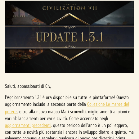
Saluti, appassionati di Civ,
l'Aggiornamento 1.3.1 è ora disponibile su tutte le piattaforme! Questo
aggiornamento include la seconda parte della
Collezione Le maree del
potere
, oltre alla nuova mappa Mari sconvolti, miglioramenti ai biomi e
vari ribilanciamenti per varie civiltà. Come accennato negli
aggiornamenti precedenti
, questo periodo dell'anno è un po' leggero,
con tutte le novità più sostanziali ancora in sviluppo dietro le quinte, ma
volevamo comunque regalarvi qualcosa di nuovo per divertirvi prima