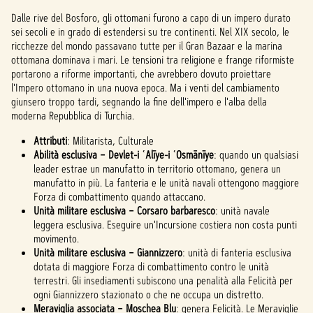
Dalle rive del Bosforo, gli ottomani furono a capo di un impero durato
sei secoli e in grado di estendersi su tre continenti. Nel XIX secolo, le
ricchezze del mondo passavano tutte per il Gran Bazaar e la marina
ottomana dominava i mari. Le tensioni tra religione e frange riformiste
portarono a riforme importanti, che avrebbero dovuto proiettare
l'Impero ottomano in una nuova epoca. Ma i venti del cambiamento
giunsero troppo tardi, segnando la fine dell'impero e l'alba della
moderna Repubblica di Turchia.
Attributi
: Militarista, Culturale
Abilità esclusiva – Devlet-i ʿAlīye-i ʿOsmānīye
: quando un qualsiasi
leader estrae un manufatto in territorio ottomano, genera un
manufatto in più. La fanteria e le unità navali ottengono maggiore
Forza di combattimento quando attaccano.
Unità militare esclusiva – Corsaro barbaresco
: unità navale
leggera esclusiva. Eseguire un'Incursione costiera non costa punti
movimento.
Unità militare esclusiva – Giannizzero
: unità di fanteria esclusiva
dotata di maggiore Forza di combattimento contro le unità
terrestri. Gli insediamenti subiscono una penalità alla Felicità per
ogni Giannizzero stazionato o che ne occupa un distretto.
Meraviglia associata – Moschea Blu
: genera Felicità. Le Meraviglie