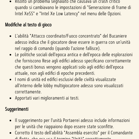
Risolto un problema segnalato che causava un crash critico
quando si cambiavano le impostazioni di "Generazione di frame di
Intel XeSS" e "Intel Xe Low Latency" nel menu delle Opzioni.
Modifiche al testo di gioco
L'abilità "Attacco coordinato/Fuoco concentrato" del Bucaniere
adesso indica che il giocatore deve essere in guerra con un'unità
nel raggio di comando (quando l'azione fallisce).
Le politiche sociali dell'epoca antica e dell'epoca delle esplorazioni
che forniscono Rese agli edifici adesso specificano correttamente
che questi bonus vengono applicati solo agli edifici dell'epoca
attuale, non agli edifici di epoche precedenti.
I nomi di unità ed edifici esclusivi delle civiltà visualizzate
all'interno delle lobby multigiocatore adesso sono visualizzati
correttamente.
Apportati vari miglioramenti ai testi.
Suggerimenti
Il suggerimento per l'unità Portaerei adesso include informazioni
per le unità che riappaiono dopo essere state sconfitte.
Corretto il testo dell'abilità "Assembla esercito" per il Comandante
di flotta, che ora usa il termine "Unità" correttamente.