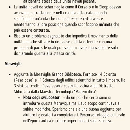
all'identità stessa delle unità navali pesanti.
Le unità navali da schermaglia come il Corsaro e lo Sloop adesso
avanzano correttamente nella casella attaccata quando
sconfiggono un'unità che non può essere catturata, e
manterranno la loro posizione quando sconfiggono un'unità che
può essere catturata.
Risolto un problema segnalato che impediva il movimento delle
unità nemiche situate in un paese o città ottenute con una
proposta di pace, le quali potevano muoversi nuovamente solo
dichiarando guerra alla stessa civiltà.
Meraviglie
Aggiunta la Meraviglia Grande Biblioteca. Fornisce +4 Scienza
(Resa base) e +1 Scienza dagli edifici scientifici in tutto l'impero. Ha
3 slot per codici. Deve essere costruita vicina a un Distretto.
Sbloccata dalla Maestria tecnologia "Matematica".
Nota degli sviluppatori
: è da un po' che cercavamo di
introdurre questa Meraviglia ma il suo scopo continuava a
subire modifiche. Speriamo che sia una buona aggiunta per
aiutare i giocatori a completare il Percorso retaggio culturale
dell'epoca antica e creare imperi basati sulla Scienza.