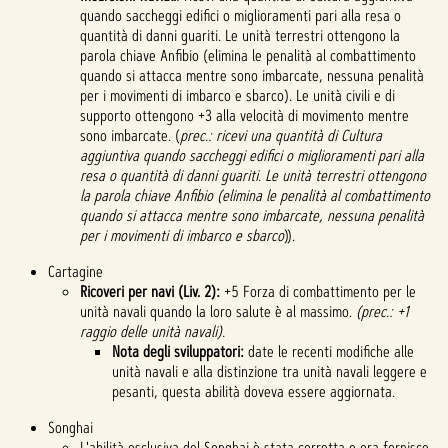
quando saccheggi edifici o miglioramenti pari alla resa o
quantità di danni guariti. Le unità terrestri ottengono la
parola chiave Anfibio (elimina le penalità al combattimento
quando si attacca mentre sono imbarcate, nessuna penalità
per i movimenti di imbarco e sbarco). Le unità civili e di
supporto ottengono +3 alla velocità di movimento mentre
sono imbarcate. (
prec.: ricevi una quantità di Cultura
aggiuntiva quando saccheggi edifici o miglioramenti pari alla
resa o quantità di danni guariti. Le unità terrestri ottengono
la parola chiave Anfibio (elimina le penalità al combattimento
quando si attacca mentre sono imbarcate, nessuna penalità
per i movimenti di imbarco e sbarco
)).
Cartagine
Ricoveri per navi (Liv. 2):
+5 Forza di combattimento per le
unità navali quando la loro salute è al massimo.
(prec.: +1
raggio delle unità navali).
Nota degli sviluppatori:
date le recenti modifiche alle
unità navali e alla distinzione tra unità navali leggere e
pesanti, questa abilità doveva essere aggiornata.
Songhai
L'abilità esclusiva del Songhai è stata corretta e ora fornisce