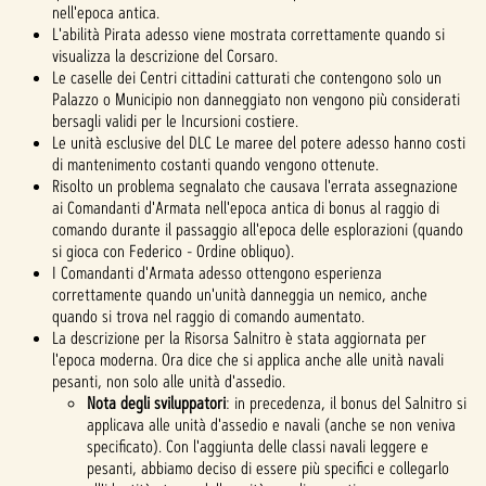
nell'epoca antica.
L'abilità Pirata adesso viene mostrata correttamente quando si
visualizza la descrizione del Corsaro.
Le caselle dei Centri cittadini catturati che contengono solo un
Palazzo o Municipio non danneggiato non vengono più considerati
bersagli validi per le Incursioni costiere.
Le unità esclusive del DLC Le maree del potere adesso hanno costi
di mantenimento costanti quando vengono ottenute.
Risolto un problema segnalato che causava l'errata assegnazione
ai Comandanti d'Armata nell'epoca antica di bonus al raggio di
comando durante il passaggio all'epoca delle esplorazioni (quando
si gioca con Federico - Ordine obliquo).
I Comandanti d'Armata adesso ottengono esperienza
correttamente quando un'unità danneggia un nemico, anche
quando si trova nel raggio di comando aumentato.
La descrizione per la Risorsa Salnitro è stata aggiornata per
l'epoca moderna. Ora dice che si applica anche alle unità navali
pesanti, non solo alle unità d'assedio.
Nota degli sviluppatori
: in precedenza, il bonus del Salnitro si
applicava alle unità d'assedio e navali (anche se non veniva
specificato). Con l'aggiunta delle classi navali leggere e
pesanti, abbiamo deciso di essere più specifici e collegarlo