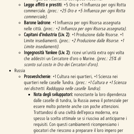
Legge affitti e prestiti
: +5 Oro e +1 Influenza per ogni Rotta
commerciale.
(prec.: +25 Oro e +5 Influenza per ogni Rotta
commerciale).
Barone ladrone
: +1 Influenza per ogni Risorsa assegnata
nelle città.
(prec.: +2 Influenza per ogni Risorsa assegnata).
Capitani d'industria (Liv. 2)
: +1 Produzione dalle Risorse. +1
Limite insediamenti.
(prec.: +2 Produzione dalle Risorse. +1
Limite insediamenti).
Ingegnosità Yankee (Liv. 2)
: ricevi un'unità extra ogni volta
che addestri un Cercatore d'oro o Marine.
(prec.: 25% di
sconto sul costo in Oro dei Cercatori d'oro).
Russia
Prosveshchenie
: +1 Cultura nei quartieri, +1 Scienza nei
quartieri nelle caselle Tundra.
(prec.: +1 Cultura e +1 Scienza
nei distretti. Raddoppia nelle caselle Tundra).
Nota degli sviluppatori:
nonostante la loro dipendenza
dalle caselle di tundra, la Russia aveva il potenziale per
essere molto potente anche con poche attenzioni.
Trattandosi di una civiltà dell'epoca moderna, era
spesso la scelta ottimale se si riusciva ad anticiparne i
requisiti. Con questi cambiamenti ricompensiamo i
giocatori che riescono a preparare il loro impero per