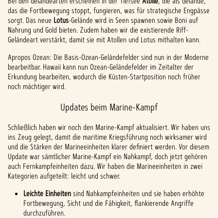
Bei den Geländearten erscheinen in der Tiefsee
Atolle
, die als Gelände,
das die Fortbewegung stoppt, fungieren, was für strategische Engpässe
sorgt. Das neue
Lotus
-Gelände wird in Seen spawnen sowie Boni auf
Nahrung und Gold bieten. Zudem haben wir die existierende Riff-
Geländeart verstärkt, damit sie mit Atollen und Lotus mithalten kann.
Apropos Ozean: Die Basis-Ozean-Geländefelder sind nun in der Moderne
bearbeitbar. Hawaii kann nun Ozean-Geländefelder im Zeitalter der
Erkundung bearbeiten, wodurch die Küsten-Startposition noch früher
noch mächtiger wird.
Updates beim Marine-Kampf
Schließlich haben wir noch den Marine-Kampf aktualisiert. Wir haben uns
ins Zeug gelegt, damit die maritime Kriegsführung noch wirksamer wird
und die Stärken der Marineeinheiten klarer definiert werden. Vor diesem
Update war sämtlicher Marine-Kampf ein Nahkampf, doch jetzt gehören
auch Fernkampfeinheiten dazu. Wir haben die Marineeinheiten in zwei
Kategorien aufgeteilt: leicht und schwer.
Leichte Einheiten
sind Nahkampfeinheiten und sie haben erhöhte
Fortbewegung, Sicht und die Fähigkeit, flankierende Angriffe
durchzuführen.