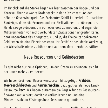
Im Hinblick auf die Stärke liegen wir hier zwischen der Kogge und der
Karacke. Aber die wahre Kraft steckt in der Nützlichkeit und der
höheren Geschwindigkeit. Das Freibeuter-Schiff ist perfekt für maritime
Raubzüge, da es die Grenzen anderer Zivilisationen frei überqueren,
Handelswege plündern, um schnelles Geld zu machen, und sogar die
Militäreinheiten von nicht verbündeten Zivilisationen angreifen kann,
ganz ungeachtet des Kriegsstatus. Und ja, die Freibeuter bekommen
Gold, wenn sie eine Einheit besiegen. Ihr Schiff ist das ideale Werkzeug,
um Wirtschaftskriege zu führen und auf dem Meer Unruhe zu stiften.
Neue Ressourcen und Geländearten
Es gibt nicht nur neue Optionen, um den Ozean zu erkunden, es gibt
dort auch mehr zu entdecken.
Wir haben drei neue Wasser-Ressourcen hinzugefügt:
Krabben
,
Meeresschildkröten
und
Kaurischnecken
. Dazu gibt es als neue Land-
Ressource
Pech
. Wir haben außerdem die Regeln für das Ressourcen-
Spawnen aktualisiert, damit sie verlässlicher sind und eine
Mindestanzahl an Küstengelände-Ressourcen garantieren.