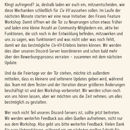
Klingt aufregend? Ja, deshalb laden wir euch ein, mitzuentscheiden, wie
diese Mechaniken schließlich für
Civ VII
aussehen sollen. Im Laufe der
nächsten Monate starten wir eine neue Initiative: den Firaxis Feature
Workshop. Damit öffnen wir die Tür zu Neuerungen schon etwas früher
und laden eine kleine Anzahl an Community-Mitgliedern ein, aktiv bei
Funktionen, die sich noch in der Entwicklung befinden, mitzuwirken und
uns zu sagen, was funktioniert und was nicht oder was noch fehlt,
damit wir das bestmögliche
Civ-VII
-Erlebnis bieten können. Wir werden
dies über unseren Discord-Server koordinieren und schon bald mehr
über den Bewerbungsprozess verraten – zusammen mit dem nächsten
Update.
Und da die Feiertage vor der Tür stehen, möchte ich außerdem
mitteilen, dass es kleinere und seltenere Updates geben wird, während
das Team mit dem Testen und der Iteration dieser größeren Änderungen
beschäftigt ist und den Workshop vorbereitet. Wir werden schon noch
von uns hören lassen, aber wir möchten uns die Zeit nehmen, um alles
bestmöglich zu gestalten.
Wer noch nicht Teil unseres Discord-Servers ist, sollte jetzt beitreten.
Wir werden weiterhin Feedback aus allen Quellen aufnehmen, nicht nur
aus dem Workshop. Also gebt uns bitte weiterhin Feedback. Vielen Dank
für eure Unterstützung, während wir am nächsten großen Schritt für