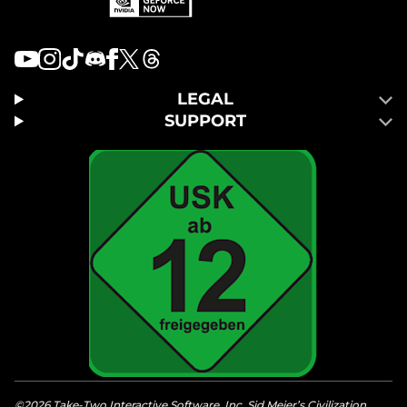
LEGAL
SUPPORT
©2026 Take-Two Interactive Software, Inc. Sid Meier’s Civilization,