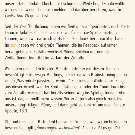
unser letzter Update Check-In ist schon eine Weile her, deshalb wollten
wir uns mal wieder bei euch melden und darüber berichten, was für
Civilization VII
geplant ist.
Seit der Veröffentlichung haben wir fleißig daran gearbeitet, euch Post-
Launch-Updates schneller als je zuvor für ein
Civ
-Spiel anbieten zu
können, wobei wir natürlich stets euer Feedback berücksichtigt haben.
Im
Juni
haben wir drei große Themen, die im Feedback aufkamen,
hervorgehoben: Zeitalterwechsel, Wiederspielbarkeit und die
Zivilisationen-Identität im Verlauf der Zeitalter.
Wir haben uns in den letzten Monaten intensiv mit diesen Themen
beschäftigt – in Design-Meetings, beim kreativen Brainstorming und in
vielen „Was würde passieren, wenn …"-Sessions am Whiteboard. Einiges
aus dieser Arbeit, wie der Kontinuitätsmodus oder der Countdown bis
zum Zeitalterwechsel, hat bereits seinen Weg ins Spiel gefunden. Aber
uns ist klar, ihr wollt mehr wissen. Wir erläutern also gleich zunächst
unsere langfristigen Pläne, und dann geht es konkret um das nächste
Update, 1.3.0.
Oh, und eins noch: Bitte denkt daran – für alles, was wir im Folgenden
beschreiben, gilt „
Änderungen vorbehalten
“. Alles klar? Los geht's!