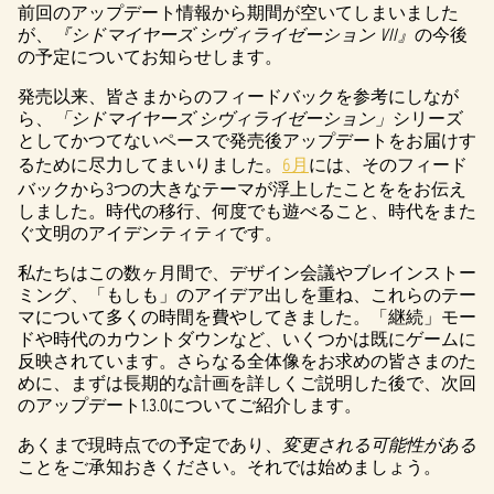
前回のアップデート情報から期間が空いてしまいました
が、
『シドマイヤーズ シヴィライゼーション VII』
の今後
の予定についてお知らせします。
発売以来、皆さまからのフィードバックを参考にしなが
ら、
「シドマイヤーズ シヴィライゼーション」
シリーズ
としてかつてないペースで発売後アップデートをお届けす
るために尽力してまいりました。
6月
には、そのフィード
バックから3つの大きなテーマが浮上したことををお伝え
しました。時代の移行、何度でも遊べること、時代をまた
ぐ文明のアイデンティティです。
私たちはこの数ヶ月間で、デザイン会議やブレインストー
ミング、「もしも」のアイデア出しを重ね、これらのテー
マについて多くの時間を費やしてきました。「継続」モー
ドや時代のカウントダウンなど、いくつかは既にゲームに
反映されています。さらなる全体像をお求めの皆さまのた
めに、まずは長期的な計画を詳しくご説明した後で、次回
のアップデート1.3.0についてご紹介します。
あくまで現時点での予定であり、
変更される可能性がある
ことをご承知おきください。それでは始めましょう。