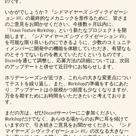
のです。
いかがでしょうか？
『シドマイヤーズ シヴィライゼーシ
ョン VII』
の最終的なメカニックを形作るために、皆さま
のご意見をお聞かせください。今後数ヶ月以内に、
「Firaxis Feature Workshop」という新たなプロジェクトを開
始します。
『シドマイヤーズ シヴィライゼーション VII』
を可能な限り良いものにできるように、少数のコミュニテ
ィメンバーに開発中の機能を体験していただき、有望なも
のとそうでないものを教えていただくというものです。
Discordを通じて調整し、応募方法の詳細については、次回
のアップデートと併せて近日中にお知らせします。
ホリデーシーズンが近づき、これらの大きな変更点につい
てテストを繰り返し、また、Workshopの準備をするにあた
り、アップデートは小規模かつ頻度も少なくなりますが、
万全を期すためにお時間をいただきたいと考えておりま
す。
まだの方は、ぜひDiscordサーバーにご参加ください。
Workshopだけでなく、あらゆる場からのお声に耳を傾けて
いますので、引き続きご意見をお聞かせください。
『シド
マイヤーズ シヴィライゼーション VII』
の次なる大きな一