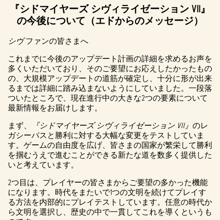
『シドマイヤーズ シヴィライゼーション VII』
の今後について（エドからのメッセージ）
シヴ
ファンの皆さまへ
これまでに今後のアップデート計画の詳細を求めるお声を
多くいただいており、そのご要望にお応えしたかったもの
の、大規模アップデートの道筋が確定し、十分に形が出来
るまでは詳細に踏み込まないようにしていました。一段落
ついたところで、現在進行中の大きな2つの要素について
最新情報をお届けします。
まず、
『シドマイヤーズ シヴィライゼーション VII』
のレ
ガシーパスと勝利に対する大幅な変更をテストしていま
す。ゲームの自由度を広げ、皆さまの国家が繁栄して勝利
を掴むうえで進むことができる新たな道を数多く提供した
いと考えています。
2つ目は、プレイヤーの皆さまからご要望の多かった機能
になります。時代をまたいで1つの文明を続けてプレイす
る方法を内部的にプレイテストしています。任意の時代か
ら文明を選択し、歴史の中で一貫してこれを導くというも