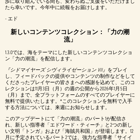
歩に取り組んでいる間も、変わらぬご支援をいただけまし
たら幸いです。今年中に続報をお届けします。
- エド
新しいコンテンツコレクション：「力の潮
流」
1.3.0では、海をテーマにした新しいコンテンツコレクショ
ン「力の潮流」を配信します。
『シドマイヤーズ シヴィライゼーション VII』
をプレイ
し、フィードバックの提供やコンテンツの制作などをして
くださったプレイヤーの皆さまへの感謝を込めて、このコ
レクションは11月3日（月）の週の公開から2026年1月5日
（月）まで、全プラットフォームのすべてのプレイヤーに
無料で提供いたします。*このコレクションを無料で入手
する方法については、来週にお知らせします。
このアップデートにて「力の潮流」のパート1が配信さ
れ、新しい指導者「エドワード・ティーチ」と2つの新し
い文明「トンガ」および「海賊共和国」が登場します。12
月に予定されているパート2では、強力な指導者「サイイ