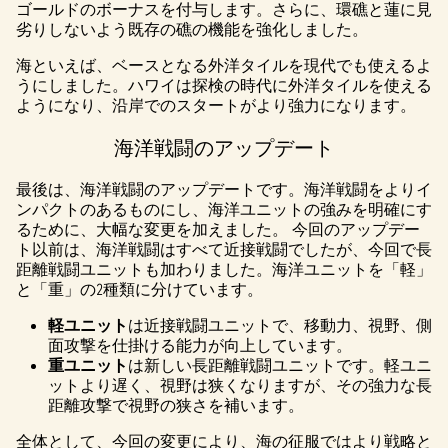
ゴールドのボーナスを付与します。さらに、環礁と蓮に見
劣りしないよう既存の礁の機能を強化しました。
海といえば、ベースとなる外洋タイルを現代でも使えるよ
うにしました。ハワイは探検の時代に外洋タイルを使える
ようになり、沿岸でのスタートがより強力になります。
海洋戦闘のアップデート
最後は、海洋戦闘のアップデートです。海洋戦闘をよりイ
ンパクトのあるものにし、海洋ユニットの強みを明確にす
るために、大幅な変更を加えました。 今回のアップデー
ト以前は、海洋戦闘はすべて近接戦闘でしたが、今回で長
距離戦闘ユニットも加わりました。海洋ユニットを「軽」
と「重」の2種類に分けています。
軽ユニット
は近接戦闘ユニットで、移動力、視野、側
面攻撃を仕掛ける能力が向上しています。
重ユニット
は新しい長距離戦闘ユニットです。軽ユニ
ットより遅く、視野は狭くなりますが、その強力な長
距離攻撃で視野の狭さを補います。
全体として、今回の変更により、海の征服ではより戦略と