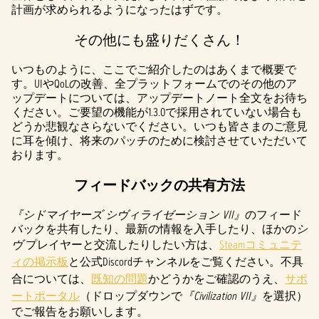
計画が求められるようになったはずです。
その他にも盛りだくさん！
いつものように、ここでご紹介したのはあくまで概要で
す。UIやQoLの改善、全プラットフォームでのその他のア
ップデートについては、アップデートノート全文をお待ち
ください。ご要望の機能が1.3.0で採用されていない場合も
どうか悲観なさらないでください。いつも皆さまのご意見
に耳を傾け、将来のパッチのために検討させていただいて
おります。
フィードバックの共有方法
『シドマイヤーズ シヴィライゼーション VII』
のフィード
バックを共有したり、最新の情報を入手したり、ほかの
シ
ヴ
プレイヤーと交流したりしたい方は、
Steamコミュニテ
ィの掲示板
と公式Discordチャンネルをご覧ください。不具
合については、
既知の問題
かどうかをご確認のうえ、
サポ
ートポータル
（ドロップダウンで
『Civilization VII』
を選択）
でご報告をお願いします。