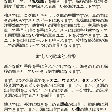
な船として、
「私掠船」
を導入します。探検の時代に社会
制度「紋章」で解除される新しい軽海洋ユニットです。
強さでは、コグ船とキャラック船の中間ですが、真の力は
その使いやすさとスピードにあります。私掠船は究極の海
洋襲撃船です。他文明との国境を自由に越え、交易路を略
奪して手早く現金を手に入れ、さらには戦争状態でなくて
も同盟関係にない文明の軍事ユニットを攻撃できます。ユ
ニットを倒せばゴールドも得られます。狡猾な経済戦や海
上での悪戯にうってつけの道具となります。
新しい資源と地形
新たな航行手段を手に入れただけでなく、海そのものも探
検の舞台としていっそう魅力的になります。
まず、3つの水資源である
カニ
、
ウミガメ
、
タカラガイ
と
陸資源である
ピッチ
を新たに追加しました。また、資源の
出現規則をより安定したものに更新し、一定数以上の沿岸
資源が出現することを保証します。
地形では、外洋に動きを止める
環礁
が出現し、戦略的に利
用できます。また、湖に出現する新しい
蓮
の地形は食料と