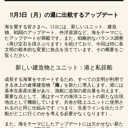
11月3日（月）の週に出航するアップデート
海を愛する皆さまへ。1.3.0には、新しいユニット、建造
物、戦闘のアップデート、外洋資源など、海をテーマにし
たアップデートが満載です。また、戦略的なバランス調整
（再び定石を揺さぶります）を続けており、今回は特に各
文明の根本的な変更に焦点を当てています。その概要をご
覧ください。
新しい建造物とユニット：港と私掠船
成長する海軍をサポートするため、すべての文明が利用で
きる水上の倉庫建造物
「港」
を新たに導入します。港には
基本生産産出量があり、漁船に追加の産出量を与えます。
重要な点として、港はすべての海洋ユニットの新たな出現
地点として機能しています。兵舎が陸上ユニットに使用さ
れるのと同じ仕組みです（つまり、生産ラインを出たコグ
船がどこに行くのかを考える必要がなくなります）。
また、海をテーマにしたアップデートには欠かせない新た