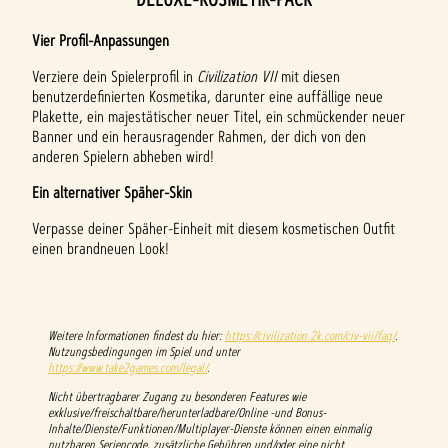
Vier Profil-Anpassungen
Verziere dein Spielerprofil in
Civilization VII
mit diesen
benutzerdefinierten Kosmetika, darunter eine auffällige neue
Plakette, ein majestätischer neuer Titel, ein schmückender neuer
Banner und ein herausragender Rahmen, der dich von den
anderen Spielern abheben wird!
Ein alternativer Späher-Skin
Verpasse deiner Späher-Einheit mit diesem kosmetischen Outfit
einen brandneuen Look!
Weitere Informationen findest du hier:
https://civilization.2k.com/civ-vii/faq/
.
Nutzungsbedingungen im Spiel und unter
https://www.take2games.com/legal/
.
Nicht übertragbarer Zugang zu besonderen Features wie
exklusive/freischaltbare/herunterladbare/Online -und Bonus-
Inhalte/Dienste/Funktionen/Multiplayer-Dienste können einen einmalig
nutzbaren Seriencode, zusätzliche Gebühren und/oder eine nicht