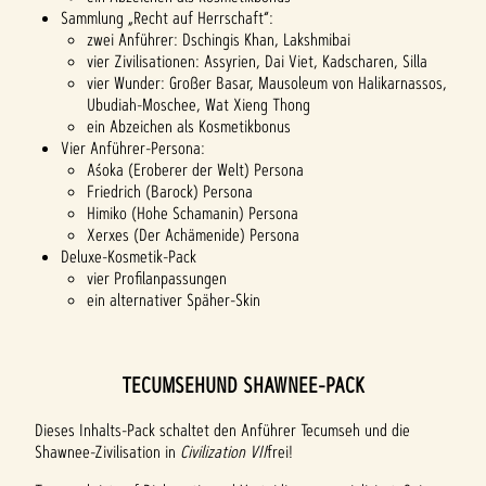
Sammlung „Recht auf Herrschaft“:
zwei Anführer: Dschingis Khan, Lakshmibai
vier Zivilisationen: Assyrien, Dai Viet, Kadscharen, Silla
vier Wunder: Großer Basar, Mausoleum von Halikarnassos,
Ubudiah-Moschee, Wat Xieng Thong
ein Abzeichen als Kosmetikbonus
Vier Anführer-Persona:
Aśoka (Eroberer der Welt) Persona
Friedrich (Barock) Persona
Himiko (Hohe Schamanin) Persona
Xerxes (Der Achämenide) Persona
Deluxe-Kosmetik-Pack
vier Profilanpassungen
ein alternativer Späher-Skin
TECUMSEHUND SHAWNEE-PACK
Dieses Inhalts-Pack schaltet den Anführer Tecumseh und die
Shawnee-Zivilisation in
Civilization VII
frei!