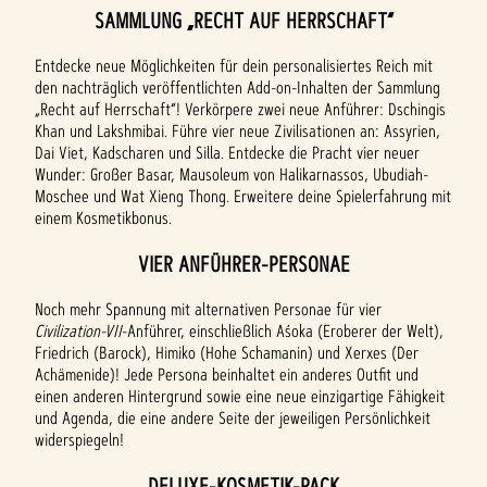
SAMMLUNG „RECHT AUF HERRSCHAFT“
Entdecke neue Möglichkeiten für dein personalisiertes Reich mit
den nachträglich veröffentlichten Add-on-Inhalten der Sammlung
„Recht auf Herrschaft“! Verkörpere zwei neue Anführer: Dschingis
Khan und Lakshmibai. Führe vier neue Zivilisationen an: Assyrien,
Dai Viet, Kadscharen und Silla. Entdecke die Pracht vier neuer
Wunder: Großer Basar, Mausoleum von Halikarnassos, Ubudiah-
Moschee und Wat Xieng Thong. Erweitere deine Spielerfahrung mit
einem Kosmetikbonus.
VIER ANFÜHRER-PERSONAE
Noch mehr Spannung mit alternativen Personae für vier
Civilization-VII
-Anführer, einschließlich Aśoka (Eroberer der Welt),
Friedrich (Barock), Himiko (Hohe Schamanin) und Xerxes (Der
Achämenide)! Jede Persona beinhaltet ein anderes Outfit und
einen anderen Hintergrund sowie eine neue einzigartige Fähigkeit
und Agenda, die eine andere Seite der jeweiligen Persönlichkeit
widerspiegeln!
DELUXE-KOSMETIK-PACK