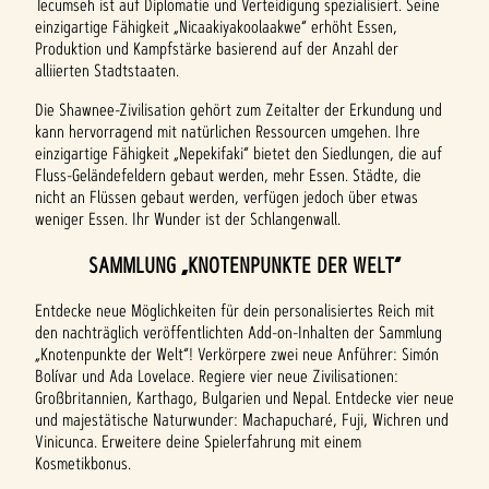
Tecumseh ist auf Diplomatie und Verteidigung spezialisiert. Seine
einzigartige Fähigkeit „Nicaakiyakoolaakwe“ erhöht Essen,
Produktion und Kampfstärke basierend auf der Anzahl der
alliierten Stadtstaaten.
Die Shawnee-Zivilisation gehört zum Zeitalter der Erkundung und
kann hervorragend mit natürlichen Ressourcen umgehen. Ihre
einzigartige Fähigkeit „Nepekifaki“ bietet den Siedlungen, die auf
Fluss-Geländefeldern gebaut werden, mehr Essen. Städte, die
nicht an Flüssen gebaut werden, verfügen jedoch über etwas
weniger Essen. Ihr Wunder ist der Schlangenwall.
SAMMLUNG „KNOTENPUNKTE DER WELT“
Entdecke neue Möglichkeiten für dein personalisiertes Reich mit
den nachträglich veröffentlichten Add-on-Inhalten der Sammlung
„Knotenpunkte der Welt“! Verkörpere zwei neue Anführer: Simón
Bolívar und Ada Lovelace. Regiere vier neue Zivilisationen:
Großbritannien, Karthago, Bulgarien und Nepal. Entdecke vier neue
und majestätische Naturwunder: Machapucharé, Fuji, Wichren und
Vinicunca. Erweitere deine Spielerfahrung mit einem
Kosmetikbonus.