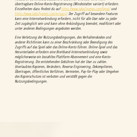
übertragbare Online-Konto-Registrierung (Mindestalter variiert) erfordern.
Einzelheiten dazu findest du auf
https://www.take2games.com/legal/
und
https://www.take2games.com/privacy/
. Der Zugriff auf besondere Features
kann eine Internetverbindung erfordern, nicht für alle User oder zu jeder
Zeit zugänglich sein und kann ohne Ankündigung beendet, modifiziert oder
unter anderen Bedingungen angeboten werden.
Eine Verletzung der Nutzungsbedingungen, des Verhaltenskodex und
anderer Richtlinien kann zu einer Beschränkung oder Beendigung des
Zugriffs auf das Spiel oder das Online-Konto führen. Online-Spiel und das
Herunterladen erfordern eine Breitband-Internetverbindung sowie
möglicherweise ein bezahltes Plattform-Abonnement und eine Konto-
Registrierung. Die entstehenden Gebühren hat der User zu zahlen.
Unerlaubtes Kopieren, Verändern, Reverse Engineering, Dekompilieren,
Übertragen, öffentliches Vorführen, Vermieten, Pay-for-Play oder Umgehen
des Kopierschutzes ist verboten und verstößt gegen die
Nutzungsbedingungen.