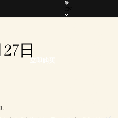
CN
ENGLISH (EN)
ENGLISH (GB)
FRANÇAIS (FR)
27日
ITALIANO (IT)
DEUTSCH (DE)
立即购买
ESPAÑOL (ES)
ESPAÑOL (MX)
POLSKI (PL)
PORTUGUÊS (BR)
日本語 (JP)
한국어 (KR)
向。
繁體中文 (TW)
简体中文 (CN)