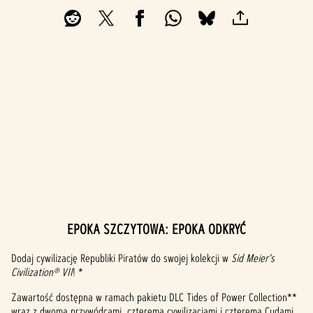
EPOKA SZCZYTOWA: EPOKA ODKRYĆ
A
c
Dodaj cywilizację Republiki Piratów do swojej kolekcji w
Sid Meier's
Civilization® VII
! *
c
Zawartość dostępna w ramach pakietu DLC Tides of Power Collection**
e
wraz z dwoma przywódcami, czterema cywilizacjami i czterema Cudami.