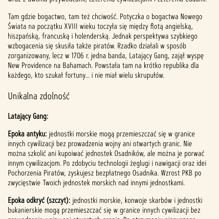
p
Tam gdzie bogactwo, tam też chciwość. Potyczka o bogactwa Nowego
Świata na początku XVIII wieku toczyła się między flotą angielską,
t
hiszpańską, francuską i holenderską. Jednak perspektywa szybkiego
wzbogacenia się skusiła także piratów. Rzadko działali w sposób
&
zorganizowany, lecz w 1706 r. jedna banda, Latający Gang, zajął wyspę
P
New Providence na Bahamach. Powstała tam na krótko republika dla
każdego, kto szukał fortuny... i nie miał wielu skrupułów.
l
Unikalna zdolność
a
Latający Gang:
y
Epoka antyku:
jednostki morskie mogą przemieszczać się w granice
innych cywilizacji bez prowadzenia wojny ani otwartych granic. Nie
można szkolić ani kupoiwać jednostek Osadników, ale można je porwać
Klikaj
innym cywilizacjom. Po zdobyciu technologii żeglugi i nawigacji oraz idei
ąc
Pochorzenia Piratów, zyskujesz bezpłatnego Osadnika. Wzrost PKB po
przyci
zwycięstwie Twoich jednostek morskich nad innymi jednostkami.
sk
„Play”
Epoka odkryć (szczyt):
jednostki morskie, konwoje skarbów i jednostki
,
bukanierskie mogą przemieszczać się w granice innych cywilizacji bez
wyraż