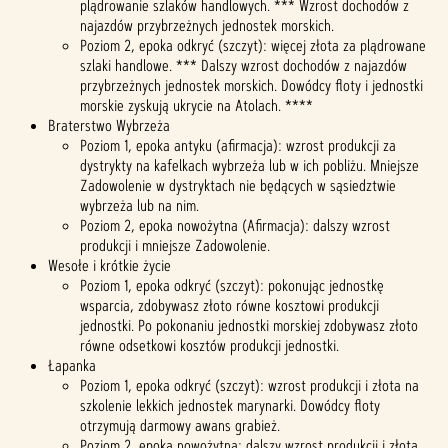
plądrowanie szlaków handlowych. *** Wzrost dochodów z
najazdów przybrzeżnych jednostek morskich.
Poziom 2, epoka odkryć (szczyt): więcej złota za plądrowane
szlaki handlowe. *** Dalszy wzrost dochodów z najazdów
przybrzeżnych jednostek morskich. Dowódcy floty i jednostki
morskie zyskują ukrycie na Atolach. ****
Braterstwo Wybrzeża
Poziom 1, epoka antyku (afirmacja): wzrost produkcji za
dystrykty na kafelkach wybrzeża lub w ich pobliżu. Mniejsze
Zadowolenie w dystryktach nie będących w sąsiedztwie
wybrzeża lub na nim.
Poziom 2, epoka nowożytna (Afirmacja): dalszy wzrost
produkcji i mniejsze Zadowolenie.
Wesołe i krótkie życie
Poziom 1, epoka odkryć (szczyt): pokonując jednostkę
wsparcia, zdobywasz złoto równe kosztowi produkcji
jednostki. Po pokonaniu jednostki morskiej zdobywasz złoto
równe odsetkowi kosztów produkcji jednostki.
Łapanka
Poziom 1, epoka odkryć (szczyt): wzrost produkcji i złota na
szkolenie lekkich jednostek marynarki. Dowódcy floty
otrzymują darmowy awans grabież.
Poziom 2, epoka nowożytna: dalszy wzrost produkcji i złota