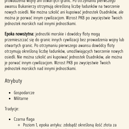
prowadzenia wojny ani otwartych granic. Po otrzymaniu pierwszego
asz
awansu Bukanierzy otrzymują określoną liczbę ładunków na tworzenie
zgod
nowych osiedli. Nie można szkolić ani kupoiwać jednostek Osadników, ale
ę na
można je porwać innym cywilizacjom. Wzrost PKB po zwycięstwie Twoich
polity
jednostek morskich nad innymi jednostkami.
kę
pryw
Epoka nowożytna:
jednostki morskie i dowódcy floty mogą
przemieszczać się do granic innych cywilizacji bez prowadzenia wojny lub
atnoś
otwartych granic. Po otrzymaniu pierwszego awansu dowódcy floty
ci
otrzymują określoną liczbę ładunków, umożliwiających tworzenie nowych
YouTu
osiedli. Nie można szkolić ani kupoiwać jednostek Osadników, ale można
be
i
je porwać innym cywilizacjom. Wzrost PKB po zwycięstwie Twoich
na
jednostek morskich nad innymi jednostkami.
przes
yłani
Atrybuty
e
danyc
Gospodarcze
h na
Militarne
serw
ery
Tradycje:
Googl
Czarna flaga
e.
Poziom 1, epoka antyku: zdobądź określoną ilość złota za