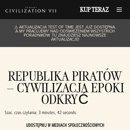
KUP TERAZ
⚠️ AKTUALIZACJA TEST OF TIME JEST JUŻ DOSTĘPNA,
A MY PRACUJEMY NAD ODŚWIEŻENIEM WSZYSTKICH
PORADNIKÓW. TU ZNAJDZIESZ NAJNOWSZE
AKTUALIZACJE!
REPUBLIKA PIRATÓW
– CYWILIZACJA EPOKI
ODKRYĆ
Szac. czas czytania
3 minutes, 42 seconds
UDOSTĘPNIJ W MEDIACH SPOŁECZNOŚCIOWYCH