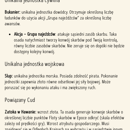
Unikalna jednostka cywilna
Bukanier:
unikalna jednostka dowódcy. Otrzymuje określoną liczbę
ładunków do użycia akcji „Grupa najeźdźców” za określoną liczbę
awansów.
Akcja – Grupa najeźdców
: atakuje sąsiedni zasób skarbu. Taka
osada natychmiast tworzy konwój skarbów pod Twoją kontrolą,
równy liczbie zasobów skarbów. Nie zeruje się on dopóki nie będzie
dostępny kolejny konwój.
Unikalna jednostka wojskowa
Slup:
unikalna jednostka morska. Posiada zdolność pirata. Pokonanie
jednostki zapewnia złoto równe odsetkowi jej siły bojowej. Może
poruszać się po wykonaniu ataku i ma zwiększony ruch.
Powiązany Cud
Zatoka w Hawanie:
wzrost złota. Ta osada generuje konwoje skarbów o
określonej liczbie punktów Floty skarbów w Epoce odkryć (skala efektów
zależy od prędkości gry). Wzrost atrybutu gospodarczego. Musi
znajdować się w Odległych Krainach na wybrzeżu i w sąsiedztwie innym