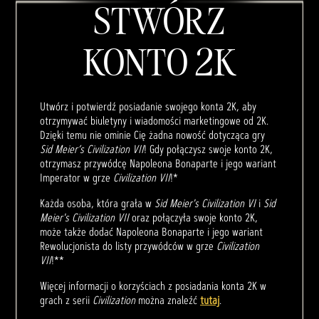
STWÓRZ
KONTO 2K
Utwórz i potwierdź posiadanie swojego konta 2K, aby
otrzymywać biuletyny i wiadomości marketingowe od 2K.
Dzięki temu nie ominie Cię żadna nowość dotycząca gry
Sid Meier’s Civilization VII
! Gdy połączysz swoje konto 2K,
otrzymasz przywódcę Napoleona Bonaparte i jego wariant
Imperator w grze
Civilization VII
!*
Każda osoba, która grała w
Sid Meier's Civilization VI
i
Sid
Meier's Civilization VII
oraz połączyła swoje konto 2K,
może także dodać Napoleona Bonaparte i jego wariant
Rewolucjonista do listy przywódców w grze
Civilization
VII
!**
Więcej informacji o korzyściach z posiadania konta 2K w
grach z serii
Civilization
można znaleźć
tutaj
.