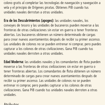
colono gratis al completar las tecnologías de navegación y navegación a
jugar,
vela y el principio de Orígenes piratas. Obtienes PIB cuando tus
acept
unidades navales derrotan a otras unidades.
as la
políti
Era de los Descubrimientos (apogeo):
las unidades navales, los
ca de
convoyes de tesoro y las unidades de bucaneros pueden moverse a las
priva
fronteras de otras civilizaciones sin estar en guerra o tener fronteras
cidad
abiertas. Los bucaneros obtienen un número determinado de cargas
para crear nuevos asentamientos después de recibir su primer ascenso.
de
Las unidades de colonos no se pueden entrenar ni comprar, pero puedes
YouTu
capturar a los colonos de otras civilizaciones. Gana PIB cuando tus
be
y
unidades navales derroten a otras unidades.
la
trans
Edad Moderna:
las unidades navales y los comandantes de flota pueden
feren
moverse a las fronteras de otras civilizaciones sin estar en guerra o
cia
tener fronteras abiertas. Los comandantes de flota obtienen un número
de
determinado de cargas para crear nuevos asentamientos después de
datos
recibir su primer ascenso. Las unidades de colonos no se pueden
a los
entrenar ni comprar, pero puedes capturar a los colonos de otras
servi
civilizaciones. Gana PIB cuando tus unidades navales derroten a otras
dores
unidades.
de
Googl
Atributos