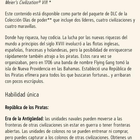
Meier's Civilization® VII
! *
c
Este contenido está disponible como parte del paquete de DLC de la
e
Colección Olas de poder** que incluye dos líderes, cuatro civilizaciones y
cuatro maravillas.
p
Donde hay riqueza, hay codicia. La lucha por las nuevas riquezas del
t
mundo a principios del siglo XVIII involucró a las flotas inglesas,
españolas, francesas y holandesas, pero la posibilidad de enriquecerse
&
rápidamente también atrajo a los piratas. Estos rara vez se
P
organizaban, pero en 1706 una banda de nombre Flying Gang tomó la
isla de Nueva Providencia en las Bahamas. Estableció una República de
l
los Piratas efímera para todos los que buscaran fortunas… y arribaran
con pocos escrúpulos.
a
Habilidad única
y
República de los Piratas:
Era de la Antigüedad:
Al
las unidades navales pueden moverse a las
fronteras de otras civilizaciones sin estar en guerra o tener fronteras
hacer
abiertas. Las unidades de colonos no se pueden entrenar ni comprar,
clic
pero puedes capturar a los colonos de otras civilizaciones. Obtienes un
en