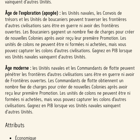
vainquent d'autres Unités.
,
vous
Âge de l'exploration (apogée) :
les Unités navales, les Convois de
accep
trésors et les Unités de boucaniers peuvent traverser les frontières
tez la
d'autres civilisations sans être en guerre ni avoir des frontières
politi
ouvertes. Les Boucaniers gagnent un nombre fixe de charges pour créer
que
de nouvelles Colonies après avoir reçu leur première Promotion. Les
de
unités de colons ne peuvent être ni formées ni achetées, mais vous
confi
pouvez capturer les colons d’autres civilisations. Gagnez en PIB lorsque
vos Unités navales vainquent d'autres Unités.
denti
alité
Âge moderne :
les Unités navales et les Commandants de flotte peuvent
de
pénétrer les frontières d’autres civilisations sans être en guerre ni avoir
YouTu
de Frontières ouvertes. Les Commandants de flotte obtiennent un
nombre fixe de charges pour créer de nouvelles Colonies après avoir
be
et
reçu leur première Promotion. Les unités de colons ne peuvent être ni
le
formées ni achetées, mais vous pouvez capturer les colons d’autres
trans
civilisations. Gagnez en PIB lorsque vos Unités navales vainquent
fert
d'autres Unités.
de
donn
Attributs
ées
vers
Économique
les