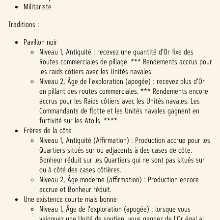
Militariste
serve
urs
Traditions :
de
Googl
Pavillon noir
e.
Niveau 1, Antiquité : recevez une quantité d'Or fixe des
Routes commerciales de pillage. *** Rendements accrus pour
les raids côtiers avec les Unités navales.
Niveau 2, Âge de l'exploration (apogée) : recevez plus d'Or
en pillant des routes commerciales. *** Rendements encore
accrus pour les Raids côtiers avec les Unités navales. Les
Commandants de flotte et les Unités navales gagnent en
furtivité sur les Atolls. ****
Frères de la côte
Niveau 1, Antiquité (Affirmation) : Production accrue pour les
Quartiers situés sur ou adjacents à des cases de côte.
Bonheur réduit sur les Quartiers qui ne sont pas situés sur
ou à côté des cases côtières.
Niveau 2, Âge moderne (affirmation) : Production encore
accrue et Bonheur réduit.
Une existence courte mais bonne
Niveau 1, Âge de l'exploration (apogée) : lorsque vous
vainquez une Unité de soutien, vous gagnez de l'Or égal au