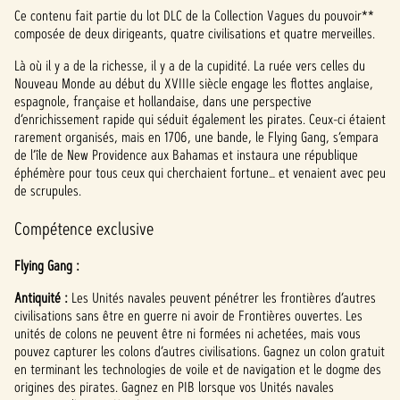
c
Ce contenu fait partie du lot DLC de la Collection Vagues du pouvoir**
e
composée de deux dirigeants, quatre civilisations et quatre merveilles.
p
Là où il y a de la richesse, il y a de la cupidité. La ruée vers celles du
Nouveau Monde au début du XVIIIe siècle engage les flottes anglaise,
t
espagnole, française et hollandaise, dans une perspective
d’enrichissement rapide qui séduit également les pirates. Ceux-ci étaient
&
rarement organisés, mais en 1706, une bande, le Flying Gang, s’empara
P
de l’île de New Providence aux Bahamas et instaura une république
éphémère pour tous ceux qui cherchaient fortune… et venaient avec peu
l
de scrupules.
a
Compétence exclusive
y
Flying Gang :
Antiquité :
Les Unités navales peuvent pénétrer les frontières d’autres
civilisations sans être en guerre ni avoir de Frontières ouvertes. Les
En
unités de colons ne peuvent être ni formées ni achetées, mais vous
cliqua
pouvez capturer les colons d’autres civilisations. Gagnez un colon gratuit
nt
en terminant les technologies de voile et de navigation et le dogme des
sur
origines des pirates. Gagnez en PIB lorsque vos Unités navales
Jouer