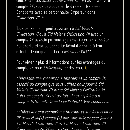
concernant
Sid Meier’s Civilization VII
! En associant votre
compte 2K, vous débloquerez le dirigeant Napoléon
Bonaparte avec sa personnalité Empereur dans
Civilization VII
!*
Tous ceux qui ont joué aussi bien à
Sid Meier's
Civilization VI
qu’à
Sid Meier's Civilization VII
avec un
compte 2K associé peuvent également ajouter Napoléon
Bonaparte et sa personnalité Révolutionnaire à leur
effectif de dirigeants dans
Civilization VII
!**
Pour obtenir plus d'informations sur les avantages du
compte 2K pour
Civilization
, rendez-vous
ici
.
*Nécessite une connexion à Internet et un compte 2K
associé au compte que vous utilisez pour jouer à Sid
Meier's Civilization VII et/ou Sid Meier's Civilization VI.
Créer un compte 2K est gratuit. Un exemplaire par
compte. Offre nulle là où la loi l’interdit. Voir conditions.
**Nécessite une connexion à Internet et le même compte
2K associé au(x) compte(s) que vous utilisez pour jouer à
Sid Meier's Civilization VI et Sid Meier's Civilization VII.
Créer un compte 2K est gratuit. Un exemplaire par