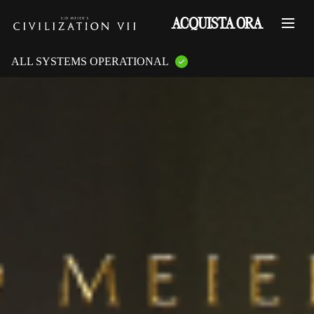
ACQUISTA ORA
ALL SYSTEMS OPERATIONAL
GAME PLATFORMS:
PlayStation Services
XBOX Live
Steam Servers
Nintendo
Epic Games
GAME FEATURES:
Online Multiplayer
LAN Multiplayer
Cross-Play
Cross-Saves
Entitlements
Mementos
Friend Invites