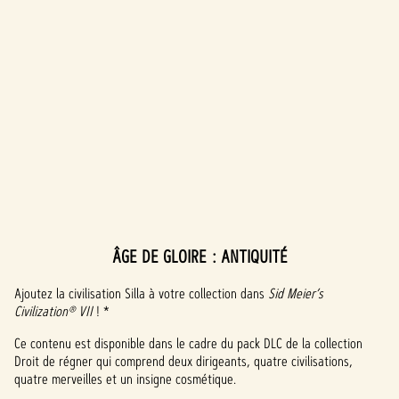
ÂGE DE GLOIRE : ANTIQUITÉ
A
c
Ajoutez la civilisation Silla à votre collection dans
Sid Meier’s
Civilization® VII
! *
c
Ce contenu est disponible dans le cadre du pack DLC de la collection
e
Droit de régner qui comprend deux dirigeants, quatre civilisations,
quatre merveilles et un insigne cosmétique.
p