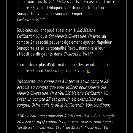
concernant
Sid Meier’s Civilization VII
! En associant votre
compte 2K, vous débloquerez le dirigeant Napoléon
Bonaparte avec sa personnalité Empereur dans
Civilization VII
!*
Tous ceux qui ont joué aussi bien à
Sid Meier's
Civilization VI
qu’à
Sid Meier's Civilization VII
avec un
compte 2K associé peuvent également ajouter Napoléon
Bonaparte et sa personnalité Révolutionnaire à leur
effectif de dirigeants dans
Civilization VII
!**
Pour obtenir plus d'informations sur les avantages du
compte 2K pour
Civilization
, rendez-vous
ici
.
*Nécessite une connexion à Internet et un compte 2K
associé au compte que vous utilisez pour jouer à Sid
Meier's Civilization VII et/ou Sid Meier's Civilization VI.
Créer un compte 2K est gratuit. Un exemplaire par
compte. Offre nulle là où la loi l’interdit. Voir conditions.
**Nécessite une connexion à Internet et le même compte
2K associé au(x) compte(s) que vous utilisez pour jouer à
Sid Meier's Civilization VI et Sid Meier's Civilization VII.