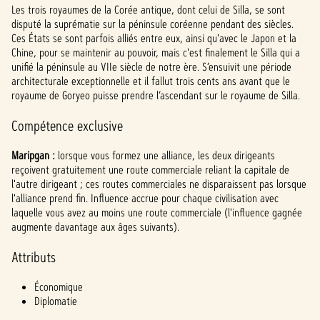
Les trois royaumes de la Corée antique, dont celui de Silla, se sont
t
disputé la suprématie sur la péninsule coréenne pendant des siècles.
Ces États se sont parfois alliés entre eux, ainsi qu'avec le Japon et la
&
Chine, pour se maintenir au pouvoir, mais c'est finalement le Silla qui a
P
unifié la péninsule au VIIe siècle de notre ère. S’ensuivit une période
architecturale exceptionnelle et il fallut trois cents ans avant que le
l
royaume de Goryeo puisse prendre l’ascendant sur le royaume de Silla.
a
Compétence exclusive
y
Maripgan :
lorsque vous formez une alliance, les deux dirigeants
reçoivent gratuitement une route commerciale reliant la capitale de
l'autre dirigeant ; ces routes commerciales ne disparaissent pas lorsque
En
l'alliance prend fin. Influence accrue pour chaque civilisation avec
cliqua
laquelle vous avez au moins une route commerciale (l'influence gagnée
nt
augmente davantage aux âges suivants).
sur
Jouer
Attributs
,
vous
Économique
accep
Diplomatie
tez la