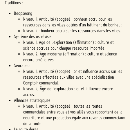
politi
Traditions :
que
Beopseong
de
Niveau 1, Antiquité (apogée) : bonheur accru pour les
confi
ressources dans les villes dotées d'un bâtiment du bonheur.
denti
Niveau 2 : bonheur accru sur les ressources dans les villes.
Système des os révisé
alité
Niveau 1, Âge de l'exploration (affirmation) : culture et
de
science accrues pour chaque ressource importée.
YouTu
Niveau 2, Âge moderne (affirmation) : culture et science
be
et
encore améliorées.
le
Seorabeol
trans
Niveau 1, Antiquité (apogée) : or et influence accrus sur les
fert
ressources affectées aux villes avec une spécialisation
de
Comptoir commercial.
donn
Niveau 2, Âge de l'exploration : or et influence encore
ées
accrus.
vers
Alliances stratégiques
les
Niveau 1, Antiquité (apogée) : toutes les routes
serve
commerciales entre vous et vos alliés vous rapportent de la
urs
nourriture et une production égale aux revenus commerciaux
de
de la route.
Googl
La route dorée