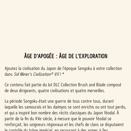
ÂGE D'APOGÉE : ÂGE DE L'EXPLORATION
A
c
Ajoutez la civilisation du Japon de l'époque Sengoku à votre collection
dans
Sid Meier's Civilization® VII
! *
c
Ce contenu fait partie du lot DLC Collection Brush and Blade composé
e
de deux dirigeants, quatre civilisations et quatre merveilles.
p
La période Sengoku était une guerre de tous contre tous, durant
laquelle les samouraïs et les daimyos se sont enrichis ou ont tout perdu,
t
et qui a inspiré bon nombre des récits classiques du Japon féodal. À
partir de la fin du XVe siècle, à mesure que le pouvoir féodal se
&
renforçait, les seigneurs régionaux et les chefs de clans se disputaient
le contrôle du trône impérial, en recourant à des armes à feu