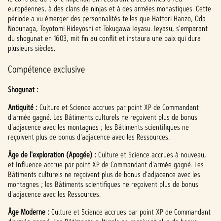
P
européennes, à des clans de ninjas et à des armées monastiques. Cette
l
période a vu émerger des personnalités telles que Hattori Hanzo, Oda
Nobunaga, Toyotomi Hideyoshi et Tokugawa Ieyasu. Ieyasu, s'emparant
a
du shogunat en 1603, mit fin au conflit et instaura une paix qui dura
plusieurs siècles.
y
Compétence exclusive
En
Shogunat :
cliqua
Antiquité :
nt
Culture et Science accrues par point XP de Commandant
d'armée gagné. Les Bâtiments culturels ne reçoivent plus de bonus
sur
d'adjacence avec les montagnes ; les Bâtiments scientifiques ne
Jouer
reçoivent plus de bonus d'adjacence avec les Ressources.
,
vous
Âge de l'exploration (Apogée) :
Culture et Science accrues à nouveau,
accep
et Influence accrue par point XP de Commandant d'armée gagné. Les
tez la
Bâtiments culturels ne reçoivent plus de bonus d'adjacence avec les
politi
montagnes ; les Bâtiments scientifiques ne reçoivent plus de bonus
que
d'adjacence avec les Ressources.
de
Âge Moderne :
Culture et Science accrues par point XP de Commandant
confi