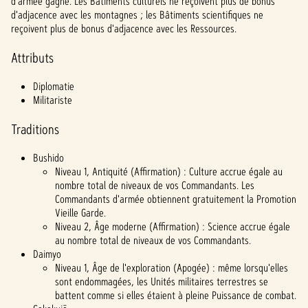
d'armée gagné. Les Bâtiments culturels ne reçoivent plus de bonus
denti
d'adjacence avec les montagnes ; les Bâtiments scientifiques ne
alité
reçoivent plus de bonus d'adjacence avec les Ressources.
de
YouTu
Attributs
be
et
Diplomatie
le
Militariste
trans
fert
Traditions
de
donn
ées
Bushido
vers
Niveau 1, Antiquité (Affirmation) : Culture accrue égale au
les
nombre total de niveaux de vos Commandants. Les
serve
Commandants d'armée obtiennent gratuitement la Promotion
urs
Vieille Garde.
de
Niveau 2, Âge moderne (Affirmation) : Science accrue égale
Googl
au nombre total de niveaux de vos Commandants.
e.
Daimyo
Niveau 1, Âge de l'exploration (Apogée) : même lorsqu'elles
sont endommagées, les Unités militaires terrestres se
battent comme si elles étaient à pleine Puissance de combat.