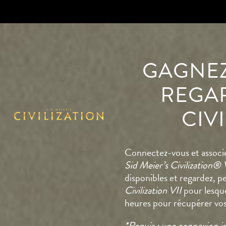
GAGNEZ
REGAR
CIVI
Connectez-vous et associe
Sid Meier’s Civilization® 
disponibles et regardez, 
Civilization VII
pour lesque
heures pour récupérer vo
*Requis : une connexion i