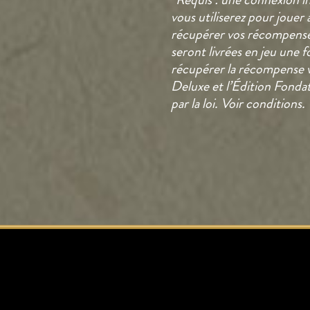
vous utiliserez pour jouer 
récupérer vos récompense
seront livrées en jeu une f
récupérer la récompense vi
Deluxe et l’Édition Fondat
par la loi. Voir conditions.