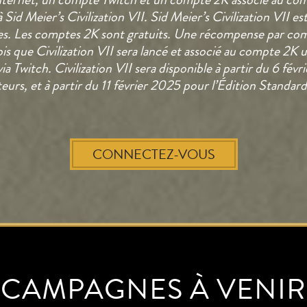
à Sid Meier’s Civilization VII. Sid Meier’s Civilization VII e
s. Les comptes 2K sont gratuits. Une récompense par co
ois que Civilization VII sera lancé et associé au compte 2K u
a Twitch. Civilization VII sera disponible à partir du 6 févr
eurs, et à partir du 11 février 2025 pour l’Édition Standard.
CONNECTEZ-VOUS
CAMPAGNES À VENIR