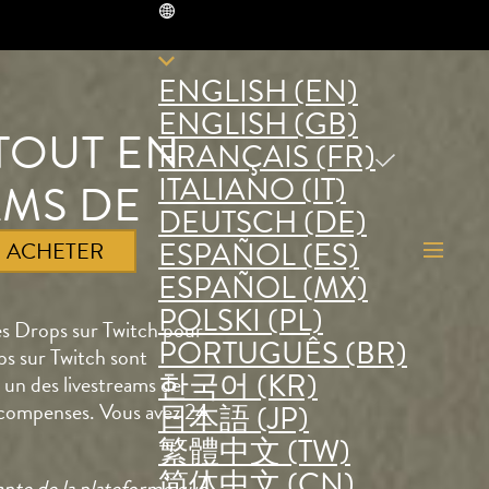
FR
ENGLISH (EN)
ENGLISH (GB)
TOUT EN
FRANÇAIS (FR)
ITALIANO (IT)
AMS DE
DEUTSCH (DE)
TCH !
ESPAÑOL (ES)
ACHETER
ESPAÑOL (MX)
POLSKI (PL)
es Drops sur Twitch pour
PORTUGUÊS (BR)
ps sur Twitch sont
한국어 (KR)
 un des livestreams de
récompenses. Vous avez 24
日本語 (JP)
繁體中文 (TW)
简体中文 (CN)
pte de la plateforme que