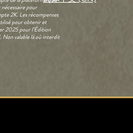
st nécessaire pour
mpte 2K. Les récompenses
tilisé pour obtenir et
ier 2025 pour l’Édition
 Non valable là où interdit