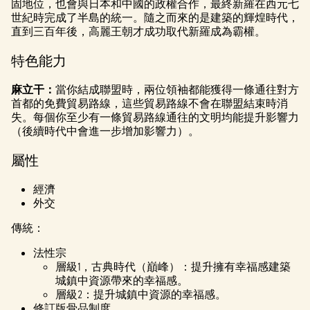
t
固地位，也會與日本和中國的政權合作，最終新羅在西元七
世紀時完成了半島的統一。隨之而來的是建築的輝煌時代，
&
直到三百年後，高麗王朝才成功取代新羅成為霸權。
P
特色能力
l
麻立干：
當你結成聯盟時，兩位領袖都能獲得一條通往對方
a
首都的免費貿易路線，這些貿易路線不會在聯盟結束時消
失。每個你至少有一條貿易路線通往的文明均能提升影響力
y
（後續時代中會進一步增加影響力）。
屬性
點擊
「播
經濟
放」
外交
即表
示你
傳統：
同意
法性宗
YouTu
層級1，古典時代（巔峰）：提升擁有幸福感建築
be的
城鎮中資源帶來的幸福感。
隱私
層級2：提升城鎮中資源的幸福感。
權政
修訂版骨品制度