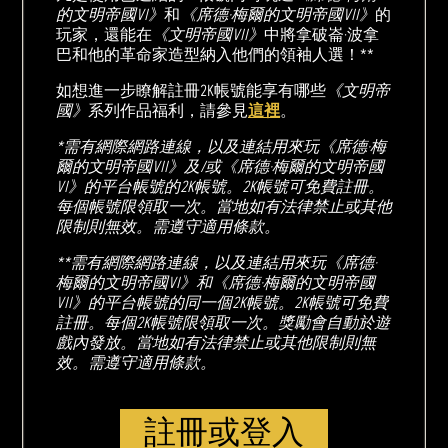
的文明帝國VI》
和
《席德·梅爾的文明帝國VII》
的
玩家，還能在
《文明帝國VII》
中將拿破崙·波拿
巴和他的革命家造型納入他們的領袖人選！**
如想進一步瞭解註冊2K帳號能享有哪些
《文明帝
國》
系列作品福利，請參見
這裡
。
*需有網際網路連線，以及連結用來玩《席德·梅
爾的文明帝國VII》及/或《席德·梅爾的文明帝國
VI》的平台帳號的2K帳號。2K帳號可免費註冊。
每個帳號限領取一次。當地如有法律禁止或其他
限制則無效。需遵守適用條款。
**需有網際網路連線，以及連結用來玩《席德·
梅爾的文明帝國VI》和《席德·梅爾的文明帝國
VII》的平台帳號的同一個2K帳號。2K帳號可免費
註冊。每個2K帳號限領取一次。獎勵會自動於遊
戲內發放。當地如有法律禁止或其他限制則無
效。需遵守適用條款。
註冊或登入