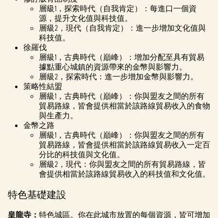
策
，
層級1，探索時代（自我肯定）：每進口一個資
並同
源，提升文化值與科技值。
意將
層級2，現代（自我肯定）：進一步增加文化值與
資料
科技值。
徐羅伐
傳輸
至
層級1，古典時代（巔峰）：增加分配至具有貿易
Googl
據點重心城鎮的資源帶來的金幣與影響力。
e伺
層級2，探索時代：進一步增加金幣與影響力。
策略性結盟
服
器。
層級1，古典時代（巔峰）：你與盟友之間的所有
貿易路線，皆會提供相當於該路線貿易收入的食物
與生產力。
金幣之路
層級1，古典時代（巔峰）：你與盟友之間的所有
貿易路線，皆會提供相當於該路線貿易收入一定百
分比的科技值與文化值。
層級2，現代：你與盟友之間的所有貿易路線，皆
會提供相當於該路線貿易收入的科技值和文化值。
特色基礎建設
皇龍寺：
特色城區。你在此城市放置的每個資源，皆可增加