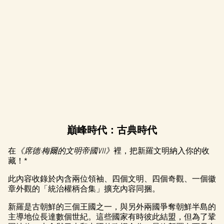
巔峰時代：古典時代
A
c
在
《席德·梅爾的文明帝國VII》
裡，把新羅文明納入你的收
藏！*
c
此內容收錄於內含兩位領袖、四個文明、四個奇觀、一個徽
e
章外觀的「統治權柄合集」擴充內容同捆。
p
新羅是古朝鮮的三個王國之一，與另外兩國爭奪朝鮮半島的
主導地位長達數個世紀。這些國家有時彼此結盟，但為了鞏