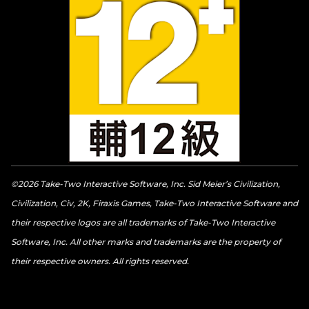
©2026 Take-Two Interactive Software, Inc. Sid Meier’s Civilization,
Civilization, Civ, 2K, Firaxis Games, Take-Two Interactive Software and
their respective logos are all trademarks of Take-Two Interactive
Software, Inc. All other marks and trademarks are the property of
their respective owners. All rights reserved.