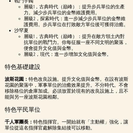
戰鬥手鐲
層級1，古典時代（巔峰）：提升步兵單位的生產
力。減少步兵單位的金幣維護費用。
層級2，探索時代：進一步減少步兵單位的金幣維
護費用。步兵單位在打敗敵方單位後可獲得治癒。
沙罕夏
層級1，古典時代（巔峰）：提升在敵方領土內對
抗單位的戰鬥力。你每征服一座不同文明的聚落，
便會提升文化值與金幣。
層級2，現代：進一步增加文化值與金幣。
特色基礎建設
波斯花園：
特色改良設施。提升文化值與金幣。在設有波斯
花園的聚落中，軍事單位的治癒效果提升。不分時代。不會
移除格位的倉庫加成。必須放置於現有的改良設施上，且不
能與另一座波斯花園相鄰。
特色平民單位
千人軍團長：
特色指揮官。一開始就有「主動權」強化，讓
單位從這名指揮官處解除集結後可以移動。