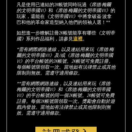
凡是使用已連結的2K帳號同時玩過
《席德·梅爾
的文明帝國VI》
和
《席德·梅爾的文明帝國VII》
的
玩家，還能在
《文明帝國VII》
中將拿破崙·波拿
巴和他的革命家造型納入他們的領袖人選！**
如想進一步瞭解註冊2K帳號能享有哪些
《文明帝
國》
系列作品福利，請參見
這裡
。
*需有網際網路連線，以及連結用來玩《席德·梅
爾的文明帝國VII》及/或《席德·梅爾的文明帝國
VI》的平台帳號的2K帳號。2K帳號可免費註冊。
每個帳號限領取一次。當地如有法律禁止或其他
限制則無效。需遵守適用條款。
**需有網際網路連線，以及連結用來玩《席德·
梅爾的文明帝國VI》和《席德·梅爾的文明帝國
VII》的平台帳號的同一個2K帳號。2K帳號可免費
註冊。每個2K帳號限領取一次。獎勵會自動於遊
戲內發放。當地如有法律禁止或其他限制則無
效。需遵守適用條款。