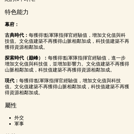
l
a
特色能力
y
幕府：
古典時代：
每獲得1點軍隊指揮官經驗值，增加文化值與科
技值。文化值建築不再獲得山脈相鄰加成，科技值建築不再
點擊
獲得資源相鄰加成。
「播
放」
探索時代（巔峰）：
每獲得1點軍隊指揮官經驗值，進一步
即表
增加文化值與科技值，並增加影響力。文化值建築不再獲得
示你
山脈相鄰加成，科技值建築不再獲得資源相鄰加成。
同意
YouTu
現代：
每獲得1點軍隊指揮官經驗值，增加文化值與科技
be的
值。文化值建築不再獲得山脈相鄰加成，科技值建築不再獲
隱私
得資源相鄰加成。
權政
屬性
策
，
並同
外交
意將
軍事
資料
傳輸