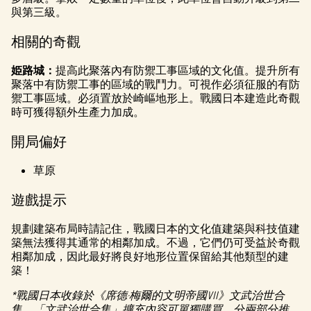
與第三級。
相關的奇觀
姫路城：
提高此聚落內有防禦工事區域的文化值。提升所有
聚落中有防禦工事的區域的戰鬥力。可視作必須征服的有防
禦工事區域。必須置放於崎嶇地形上。戰國日本建造此奇觀
時可獲得額外生產力加成。
開局偏好
草原
遊戲提示
規劃建築布局時請記住，戰國日本的文化值建築與科技值建
築無法獲得其通常的相鄰加成。不過，它們仍可受益於奇觀
相鄰加成，因此最好將良好地形位置保留給其他類型的建
築！
*戰國日本收錄於《席德·梅爾的文明帝國VII》文武治世合
集。「文武治世合集」擴充內容可單獨購買。分兩部分推