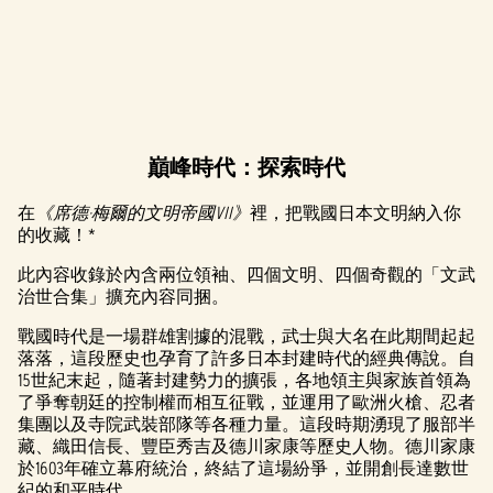
巔峰時代：探索時代
A
c
在
《席德·梅爾的文明帝國VII》
裡，把戰國日本文明納入你
的收藏！*
c
此內容收錄於內含兩位領袖、四個文明、四個奇觀的「文武
e
治世合集」擴充內容同捆。
p
戰國時代是一場群雄割據的混戰，武士與大名在此期間起起
落落，這段歷史也孕育了許多日本封建時代的經典傳說。自
t
15世紀末起，隨著封建勢力的擴張，各地領主與家族首領為
了爭奪朝廷的控制權而相互征戰，並運用了歐洲火槍、忍者
&
集團以及寺院武裝部隊等各種力量。這段時期湧現了服部半
P
藏、織田信長、豐臣秀吉及德川家康等歷史人物。德川家康
於1603年確立幕府統治，終結了這場紛爭，並開創長達數世
紀的和平時代。