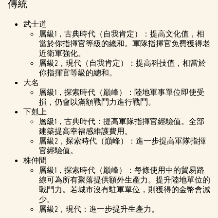
傳統
至
Googl
武士道
e伺
服
層級1，古典時代（自我肯定）：提高文化值，相
器。
當於你指揮官等級的總和。軍隊指揮官免費獲得老
近衛軍強化。
層級2，現代（自我肯定）：提高科技值，相當於
你指揮官等級的總和。
大名
層級1，探索時代（巔峰）：陸地軍事單位即使受
損，仍會以滿額戰鬥力進行戰鬥。
下剋上
層級1，古典時代：提高軍隊指揮官經驗值。全部
建築提高幸福感維護費用。
層級2，探索時代（巔峰）：進一步提高軍隊指揮
官經驗值。
株仲間
層級1，探索時代（巔峰）：每條使用中的貿易路
線可為所有聚落提供額外生產力。提升陸地單位的
戰鬥力。若城市沒有駐軍單位，則獲得的金幣會減
少。
層級2，現代：進一步提升生產力。