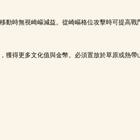
移動時無視崎嶇減益。從崎嶇格位攻擊時可提高戰
，獲得更多文化值與金幣。必須置放於草原或熱帶