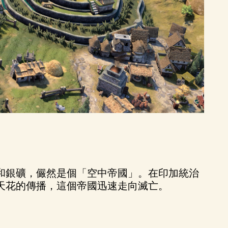
和銀礦，儼然是個「空中帝國」。在印加統治
天花的傳播，這個帝國迅速走向滅亡。