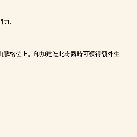
鬥力。
山脈格位上。印加建造此奇觀時可獲得額外生