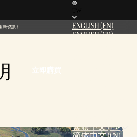
TW
ENGLISH (EN)
更新資訊！
ENGLISH (GB)
FRANÇAIS (FR)
ITALIANO (IT)
DEUTSCH (DE)
明
立即購買
ESPAÑOL (ES)
ESPAÑOL (MX)
POLSKI (PL)
PORTUGUÊS (BR)
日本語 (JP)
한국어 (KR)
繁體中文 (TW)
简体中文 (CN)