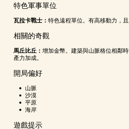
特色軍事單位
瓦拉卡戰士：
特色遠程單位。有高移動力，且
相關的奇觀
馬丘比丘：
增加金幣。建築與山脈格位相鄰時
產力加成。
開局偏好
山脈
沙漠
平原
海岸
遊戲提示