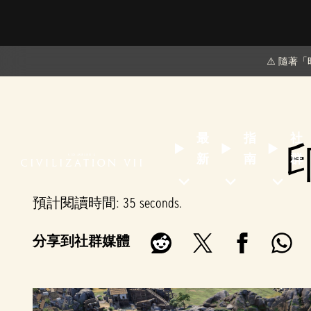
⚠️ 隨
最
指
社
新
南
群
預計閱讀時間
35 seconds
分享到社群媒體