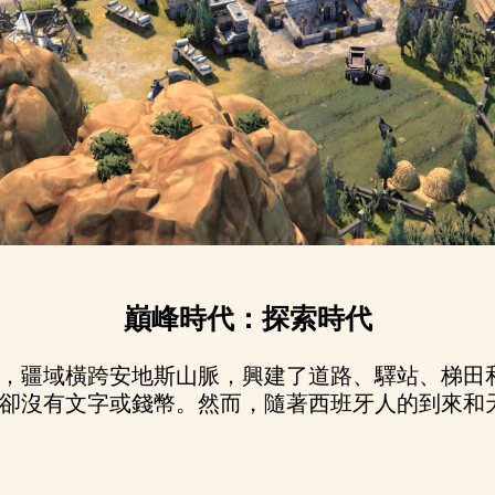
巔峰時代：探索時代
，疆域橫跨安地斯山脈，興建了道路、驛站、梯田
卻沒有文字或錢幣。然而，隨著西班牙人的到來和