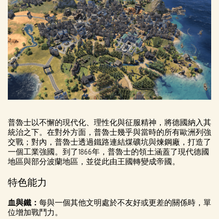
普魯士以不懈的現代化、理性化與征服精神，將德國納入其
統治之下。在對外方面，普魯士幾乎與當時的所有歐洲列強
交戰；對內，普魯士透過鐵路連結煤礦坑與煉鋼廠，打造了
一個工業強國。到了1866年，普魯士的領土涵蓋了現代德國
地區與部分波蘭地區，並從此由王國轉變成帝國。
特色能力
血與鐵：
每與一個其他文明處於不友好或更差的關係時，單
位增加戰鬥力。