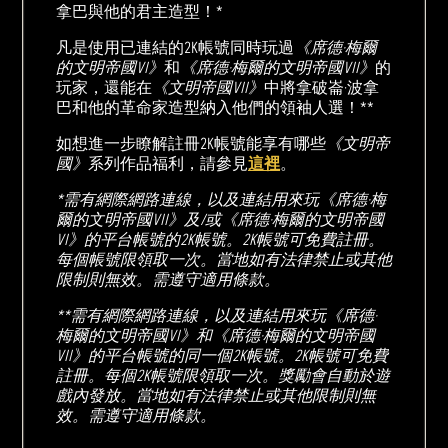
拿巴與他的君主造型！*
凡是使用已連結的2K帳號同時玩過
《席德·梅爾
的文明帝國VI》
和
《席德·梅爾的文明帝國VII》
的
玩家，還能在
《文明帝國VII》
中將拿破崙·波拿
巴和他的革命家造型納入他們的領袖人選！**
如想進一步瞭解註冊2K帳號能享有哪些
《文明帝
國》
系列作品福利，請參見
這裡
。
*需有網際網路連線，以及連結用來玩《席德·梅
爾的文明帝國VII》及/或《席德·梅爾的文明帝國
VI》的平台帳號的2K帳號。2K帳號可免費註冊。
每個帳號限領取一次。當地如有法律禁止或其他
限制則無效。需遵守適用條款。
**需有網際網路連線，以及連結用來玩《席德·
梅爾的文明帝國VI》和《席德·梅爾的文明帝國
VII》的平台帳號的同一個2K帳號。2K帳號可免費
註冊。每個2K帳號限領取一次。獎勵會自動於遊
戲內發放。當地如有法律禁止或其他限制則無
效。需遵守適用條款。