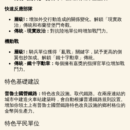
快速反應部隊
層級1：
增加外交行動造成的關係變化。解鎖「現實政
治」傳統和布蘭登堡門奇觀。
傳統 - 現實政治：
對抗陸地單位時增加戰鬥力。
機動戰
層級1：
騎兵單位獲得「亂戰」關鍵字，賦予更高的側
翼包抄加成。解鎖「鐵十字勳章」傳統。
傳統 - 鐵十字勳章：
每個擁有嘉獎的指揮官單位增加戰
鬥力。
特色基礎建設
普魯士國營鐵路：
特色改良設施。取代鐵路。在兩座連結的
城市中建造火車站建築時，會自動根據普通鐵路規則設置。
增加你領土上有普魯士國營鐵路特色改良設施的鄉村格位的
金幣與生產力。
特色平民單位