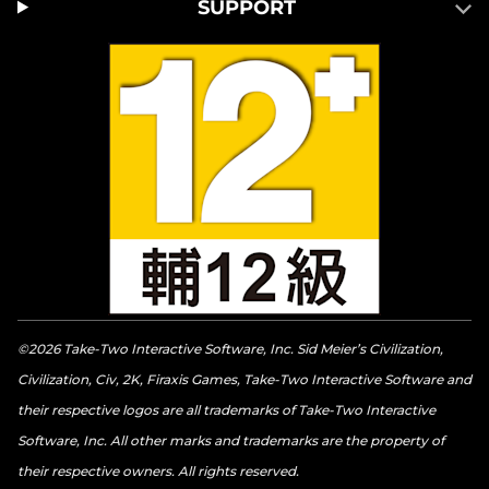
SUPPORT
©2026 Take-Two Interactive Software, Inc. Sid Meier’s Civilization,
Civilization, Civ, 2K, Firaxis Games, Take-Two Interactive Software and
their respective logos are all trademarks of Take-Two Interactive
Software, Inc. All other marks and trademarks are the property of
their respective owners. All rights reserved.