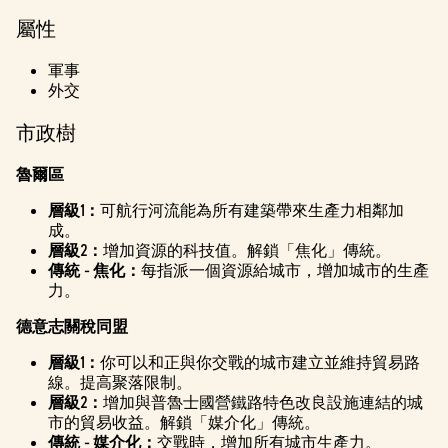
屬性
軍事
外交
市政樹
魯爾區
層級1：
可航行河流能為所有建築帶來生產力相鄰加
成。
層級2：
增加資源的科技值。解鎖「焦化」傳統。
傳統 - 焦化：
每指派一個資源給城市，增加城市的生產
力。
德意志關稅同盟
層級1：
你可以和正與你交戰的城市建立並維持貿易路
線。提高聚落限制。
層級2：
增加與普魯士國營鐵路特色改良設施連結的城
市的貿易收益。解鎖「媒介化」傳統。
傳統 - 媒介化：
交戰時，增加所有城市生產力。